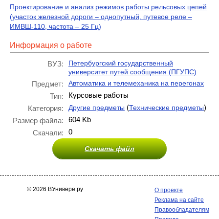
Проектирование и анализ режимов работы рельсовых цепей
(участок железной дороги – однопутный, путевое реле –
ИМВШ-110, частота – 25 Гц)
Информация о работе
Петербургский государственный
ВУЗ:
университет путей сообщения (ПГУПС)
Автоматика и телемеханика на перегонах
Предмет:
Курсовые работы
Тип:
(
)
Другие предметы
Технические предметы
Категория:
604 Kb
Размер файла:
0
Скачали:
Скачать файл
© 2026 ВУнивере.ру
О проекте
Реклама на сайте
Правообладателям