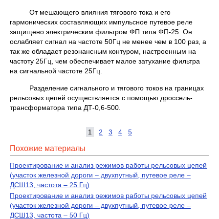
От мешающего влияния тягового тока и его
гармонических составляющих импульсное путевое реле
защищено электрическим фильтром ФП типа ФП-25. Он
ослабляет сигнал на частоте 50Гц не менее чем в 100 раз, а
так же обладает резонансным контуром, настроенным на
частоту 25Гц, чем обеспечивает малое затухание фильтра
на сигнальной частоте 25Гц.
Разделение сигнального и тягового токов на границах
рельсовых цепей осуществляется с помощью дроссель-
трансформатора типа ДТ-0,6-500.
1
2
3
4
5
Похожие материалы
Проектирование и анализ режимов работы рельсовых цепей
(участок железной дороги – двухпутный, путевое реле –
ДСШ13, частота – 25 Гц)
Проектирование и анализ режимов работы рельсовых цепей
(участок железной дороги – двухпутный, путевое реле –
ДСШ13, частота – 50 Гц)