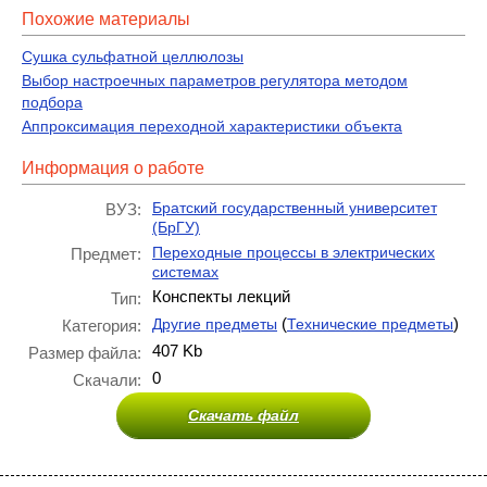
Похожие материалы
Сушка сульфатной целлюлозы
Выбор настроечных параметров регулятора методом
подбора
Аппроксимация переходной характеристики объекта
Информация о работе
Братский государственный университет
ВУЗ:
(БрГУ)
Переходные процессы в электрических
Предмет:
системах
Конспекты лекций
Тип:
(
)
Другие предметы
Технические предметы
Категория:
407 Kb
Размер файла:
0
Скачали:
Скачать файл