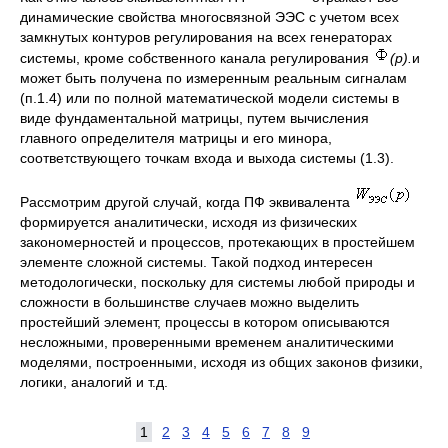
динамические свойства многосвязной ЭЭС с учетом всех
замкнутых контуров регулирования на всех генераторах
системы, кроме собственного канала регулирования
(
p
).
и
может быть получена по измеренным реальным сигналам
(п.1.4) или по полной математической модели системы в
виде фундаментальной матрицы, путем вычисления
главного определителя матрицы и его минора,
соответствующего точкам входа и выхода системы (1.3).
Рассмотрим другой случай, когда ПФ эквивалента
формируется аналитически, исходя из физических
закономерностей и процессов, протекающих в простейшем
элементе сложной системы. Такой подход интересен
методологически, поскольку для системы любой природы и
сложности в большинстве случаев можно выделить
простейший элемент, процессы в котором описываются
несложными, проверенными временем аналитическими
моделями, построенными, исходя из общих законов физики,
логики, аналогий и т.д.
1
2
3
4
5
6
7
8
9