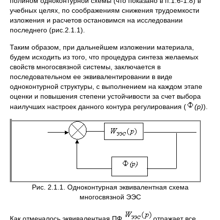
полином одноконтурной схемы (что показано в п.1.6-1.8) в
учебных целях, по соображениям снижения трудоемкости
изложения и расчетов остановимся на исследовании
последнего (рис.2.1.1).
Таким образом, при дальнейшем изложении материала,
будем исходить из того, что процедура синтеза желаемых
свойств многосвязной системы, заключается в
последовательном ее эквивалентировании в виде
одноконтурной структуры, с выполнением на каждом этапе
оценки и повышения степени устойчивости за счет выбора
наилучших настроек данного контура регулирования (
(
p)
).
Рис. 2.1.1. Одноконтурная эквивалентная схема
многосвязной ЭЭС
Как отмечалось эквивалентная ПФ
отражает все