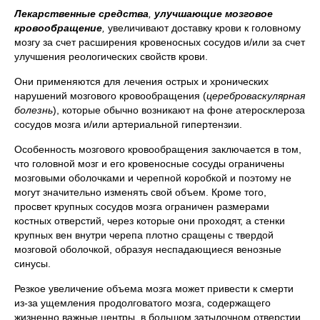
Лекарственные средства
,
улучшающие мозговое
кровообращение
,
увеличивают доставку крови к головному
мозгу за счет расширения кровеносных сосудов и/или за счет
улучшения реологических свойств крови.
Они применяются для лечения острых и хронических
нарушений мозгового кровообращения (
цереброваскулярная
болезнь
), которые обычно возникают на фоне атеросклероза
сосудов мозга и/или артериальной гипертензии.
Особенность мозгового кровообращения заключается в том,
что головной мозг и его кровеносные сосуды ограничены
мозговыми оболочками и черепной коробкой и поэтому не
могут значительно изменять свой объем. Кроме того,
просвет крупных сосудов мозга ограничен размерами
костных отверстий, через которые они проходят, а стенки
крупных вен внутри черепа плотно сращены с твердой
мозговой оболочкой, образуя неспадающиеся венозные
синусы.
Резкое увеличение объема мозга может привести к смерти
из-за ущемления продолговатого мозга, содержащего
жизненно важные центры, в большом затылочном отверстии.