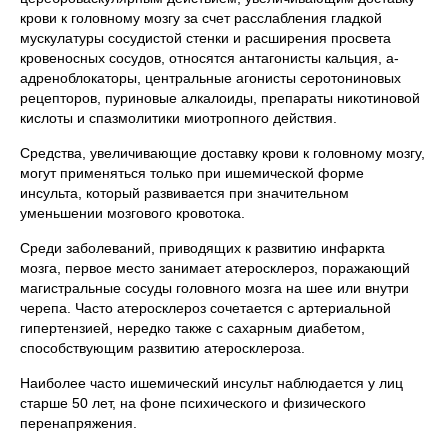
крови к головному мозгу за счет расслабления гладкой
мускулатуры сосудистой стенки и расширения просвета
кровеносных сосудов, относятся антагонисты кальция, a-
адреноблокаторы, центральные агонисты серотониновых
рецепторов, пуриновые алкалоиды, препараты никотиновой
кислоты и спазмолитики миотропного действия.
Средства, увеличивающие доставку крови к головному мозгу,
могут применяться только при ишемической форме
инсульта, который развивается при значительном
уменьшении мозгового кровотока.
Среди заболеваний, приводящих к развитию инфаркта
мозга, первое место занимает атеросклероз, поражающий
магистральные сосуды головного мозга на шее или внутри
черепа. Часто атеросклероз сочетается с артериальной
гипертензией, нередко также с сахарным диабетом,
способствующим развитию атеросклероза.
Наиболее часто ишемический инсульт наблюдается у лиц
старше 50 лет, на фоне психического и физического
перенапряжения.