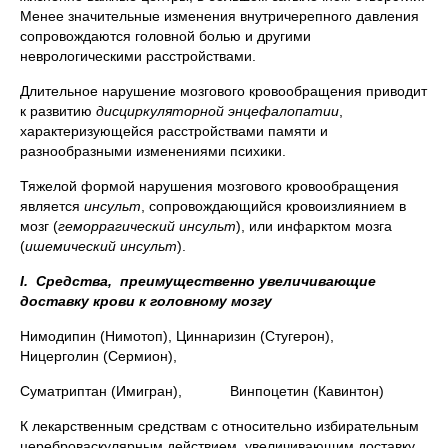
Менее значительные изменения внутричерепного давления
сопровождаются головной болью и другими
неврологическими расстройствами.
Длительное нарушение мозгового кровообращения приводит
к развитию
дисциркуляторной энцефалопатии
,
характеризующейся расстройствами памяти и
разнообразными изменениями психики.
Тяжелой формой нарушения мозгового кровообращения
является
и
нсульт
, сопровождающийся кровоизлиянием в
мозг (
геморрагический инсульт
), или инфарктом мозга
(
ишемический инсульт
).
I.
Средства, преимущественно увеличивающие
доставку крови к головному мозгу
Нимодипин (Нимотоп), Циннаризин (Стугерон),
Ницерголин (Сермион),
Суматриптан (Имигран), Винпоцетин (Кавинтон)
К лекарственным средствам с относительно избирательным
цереброваскулярным действием, увеличивающим доставку