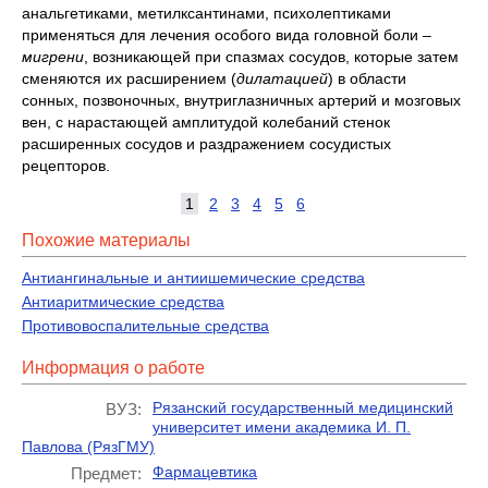
анальгетиками, метилксантинами, психолептиками
применяться для лечения особого вида головной боли –
мигрени
, возникающей при спазмах сосудов, которые затем
сменяются их расширением (
дилатацией
) в области
сонных, позвоночных, внутриглазничных артерий и мозговых
вен, с нарастающей амплитудой колебаний стенок
расширенных сосудов и раздражением сосудистых
рецепторов.
1
2
3
4
5
6
Похожие материалы
Антиангинальные и антиишемические средства
Антиаритмические средства
Противовоспалительные средства
Информация о работе
Рязанский государственный медицинский
ВУЗ:
университет имени академика И. П.
Павлова (РязГМУ)
Фармацевтика
Предмет: