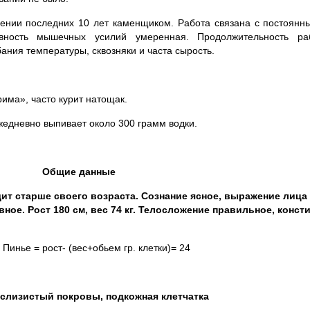
ечении последних 10 лет каменщиком. Работа связана с постоян
вность мышечных усилий умеренная. Продолжительность ра
ния температуры, сквозняки и часта сырость.
Прима», часто курит натощак.
ежедневно выпивает около 300 грамм водки.
Общие данные
 старше своего возраста. Сознание ясное, выражение лица 
вное. Рост 180 см, вес 74 кг. Телосложение правильное, конс
 Пинье = рост- (вес+обьем гр. клетки)= 24
слизистый покровы, подкожная клетчатка