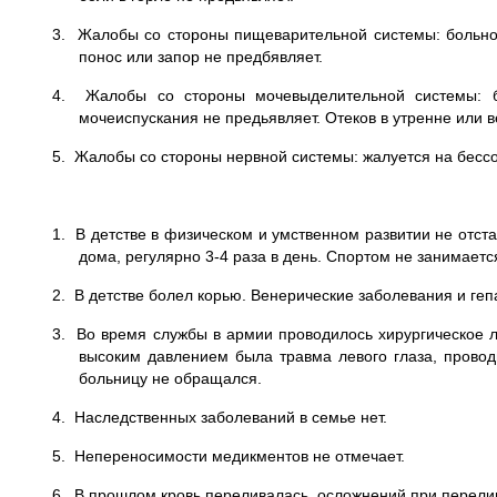
3. Жалобы со стороны пищеварительной системы: больной ж
понос или запор не предбявляет.
4. Жалобы со стороны мочевыделительной системы: бо
мочеиспускания не предьявляет. Отеков в утренне или 
5. Жалобы со стороны нервной системы: жалуется на бесс
1. В детстве в физическом и умственном развитии не отста
дома, регулярно 3-4 раза в день. Спортом не занимаетс
2. В детстве болел корью. Венерические заболевания и гепа
3. Во время службы в армии проводилось хирургическое л
высоким давлением была травма левого глаза, проводи
больницу не обращался.
4. Наследственных заболеваний в семье нет.
5. Непереносимости медикментов не отмечает.
6. В прошлом кровь переливалась, осложнений при перели