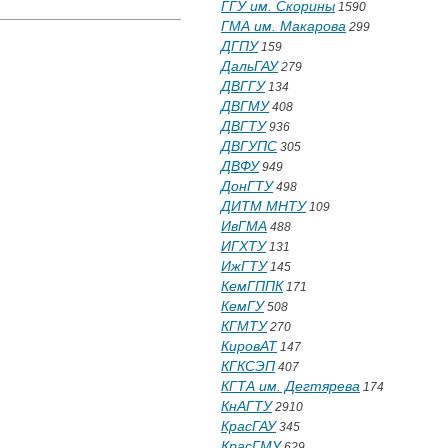
ГГУ им. Скорины
1590
ГМА им. Макарова
299
ДГПУ
159
ДальГАУ
279
ДВГГУ
134
ДВГМУ
408
ДВГТУ
936
ДВГУПС
305
ДВФУ
949
ДонГТУ
498
ДИТМ МНТУ
109
ИвГМА
488
ИГХТУ
131
ИжГТУ
145
КемГППК
171
КемГУ
508
КГМТУ
270
КировАТ
147
КГКСЭП
407
КГТА им. Дегтярева
174
КнАГТУ
2910
КрасГАУ
345
КрасГМУ
629