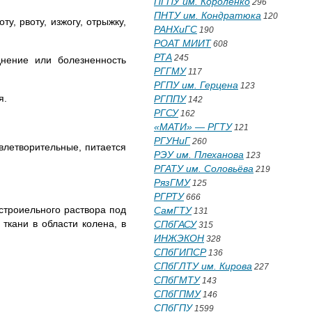
ПГПУ им. Короленко
296
ПНТУ им. Кондратюка
120
у, рвоту, изжогу, отрыжку,
РАНХиГС
190
РОАТ МИИТ
608
РТА
245
нение или болезненность
РГГМУ
117
РГПУ им. Герцена
123
я.
РГППУ
142
РГСУ
162
«МАТИ» — РГТУ
121
РГУНиГ
260
овлетворительные, питается
РЭУ им. Плеханова
123
РГАТУ им. Соловьёва
219
РязГМУ
125
РГРТУ
666
строиельного раствора под
СамГТУ
131
ткани в области колена, в
СПбГАСУ
315
ИНЖЭКОН
328
СПбГИПСР
136
СПбГЛТУ им. Кирова
227
СПбГМТУ
143
СПбГПМУ
146
СПбГПУ
1599