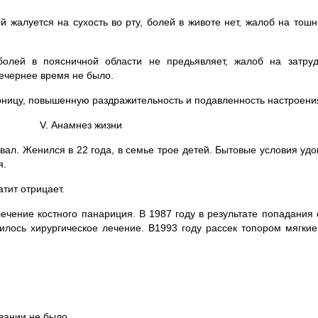
алуется на сухость во рту, болей в животе нет, жалоб на тошнот
лей в поясничной области не предьявляет, жалоб на затруд
вечернее время не было.
оницу, повышенную раздражительность и подавленность настроени
V. Анамнез жизни
вал. Женился в 22 года, в семье трое детей. Бытовые условия уд
я.
тит отрицает.
ечение костного панариция. В 1987 году в результате попадания 
лось хирургическое лечение. В1993 году рассек топором мягкие 
вании не было.