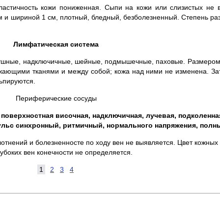
стичность кожи пониженная. Сыпи на кожи или слизистых не 
м и шириной 1 см, плотный, бледный, безболезненный. Степень ра
Лимфатическая система
ушные, надключичные, шейные, подмышечные, паховые. Размером
ужающими тканями и между собой; кожа над ними не изменена. З
ьпируются.
Периферические сосуды
поверхностная височная, надключичная, лучевая, подколенна
ульс синхронный, ритмичный, нормального напряжения, полный
отнений и болезненносте по ходу вен не выявляется. Цвет кожных
лубоких вен конечности не определяется.
1
2
3
4