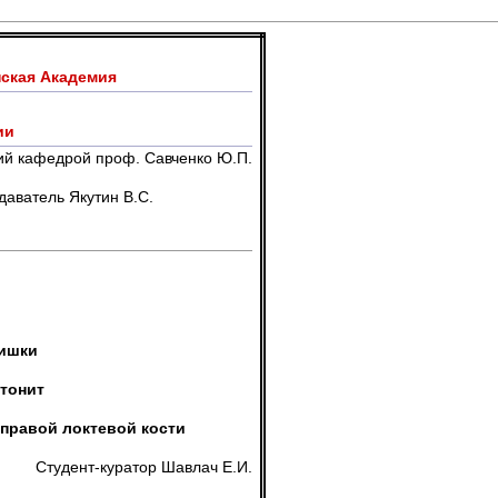
ская Академия
ии
й кафедрой проф. Савченко Ю.П.
тин В.С.
ишки
тонит
правой локтевой кости
Студент-куратор Шавлач Е.И.