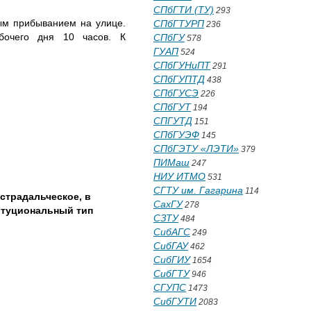
СПбГТИ (ТУ)
293
ным прибыванием на улице.
СПбГТУРП
236
бочего дня 10 часов. К
СПбГУ
578
ГУАП
524
СПбГУНиПТ
291
СПбГУПТД
438
СПбГУСЭ
226
СПбГУТ
194
СПГУТД
151
СПбГУЭФ
145
СПбГЭТУ «ЛЭТИ»
379
ПИМаш
247
НИУ ИТМО
531
СГТУ им. Гагарина
114
страдальческое, в
СахГУ
278
титуциональный тип
СЗТУ
484
СибАГС
249
СибГАУ
462
СибГИУ
1654
СибГТУ
946
СГУПС
1473
СибГУТИ
2083