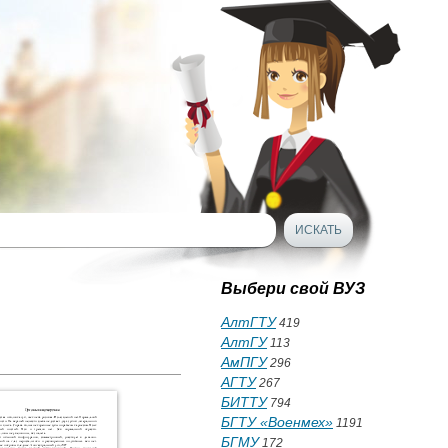
Выбери свой ВУЗ
АлтГТУ
419
АлтГУ
113
АмПГУ
296
АГТУ
267
БИТТУ
794
БГТУ «Военмех»
1191
БГМУ
172