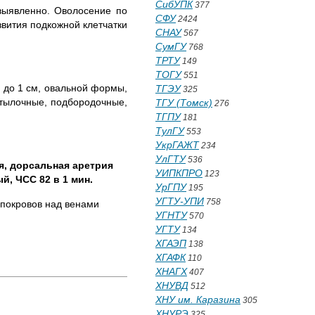
СибУПК
377
выявленно. Оволосение по
СФУ
2424
звития подкожной клетчатки
СНАУ
567
СумГУ
768
ТРТУ
149
ТОГУ
551
 до 1 см, овальной формы,
ТГЭУ
325
атылочные, подбородочные,
ТГУ (Томск)
276
ТГПУ
181
ТулГУ
553
УкрГАЖТ
234
УлГТУ
536
я, дорсальная аретрия
УИПКПРО
123
, ЧСС 82 в 1 мин.
УрГПУ
195
УГТУ-УПИ
758
 покровов над венами
УГНТУ
570
УГТУ
134
ХГАЭП
138
ХГАФК
110
ХНАГХ
407
ХНУВД
512
ХНУ им. Каразина
305
ХНУРЭ
325