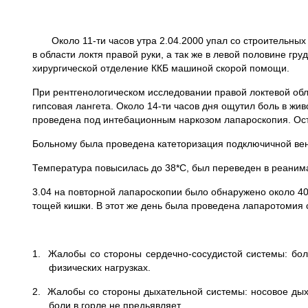
Около 11-ти часов утра 2.04.2000 упал со строительных л
в области локтя правой руки, а так же в левой половине гру
хирургической отделение ККБ машиной скорой помощи.
При рентгенологическом исследовании правой локтевой обл
гипсовая лангета. Около 14-ти часов дня ощутил боль в ж
проведена под интебационным наркозом лапароскопия. Ост
Больному была проведена катеторизация подключичной вены
Температура повысилась до 38*С, был переведен в реанима
3.04 на повторной лапароскопии было обнаружено около 40
тощей кишки. В этот же день была проведена лапаротомия
1. Жалобы со стороны сердечно-сосудистой системы: бол
физических нагрузках.
2. Жалобы со стороны дыхательной системы: носовое дыха
боли в горле не предьявляет.