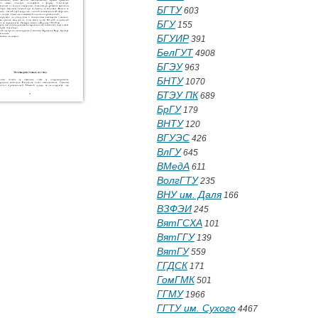
БГТУ
603
БГУ
155
БГУИР
391
БелГУТ
4908
БГЭУ
963
БНТУ
1070
БТЭУ ПК
689
БрГУ
179
ВНТУ
120
ВГУЭС
426
ВлГУ
645
ВМедА
611
ВолгГТУ
235
ВНУ им. Даля
166
ВЗФЭИ
245
ВятГСХА
101
ВятГГУ
139
ВятГУ
559
ГГДСК
171
ГомГМК
501
ГГМУ
1966
ГГТУ им. Сухого
4467