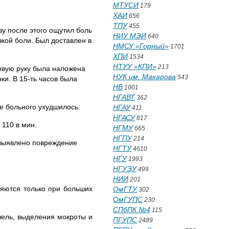
МТУСИ
179
ХАИ
656
ТПУ
455
зу после этого ощутил боль
НИУ МЭИ
640
езкой боли. Был доставлен в
НМСУ «Горный»
1701
ХПИ
1534
НТУУ «КПИ»
213
првую руку была наложена
НУК им. Макарова
543
и. В 15-ть часов была
НВ
1001
НГАВТ
362
е больного ухудшилось.
НГАУ
411
НГАСУ
817
110 в мин.
НГМУ
665
НГПУ
214
 выявлено повреждение
НГТУ
4610
НГУ
1993
НГУЭУ
499
НИИ
201
ляются только при больших
ОмГТУ
302
ОмГУПС
230
СПбПК №4
115
шель, выделения мокроты и
ПГУПС
2489