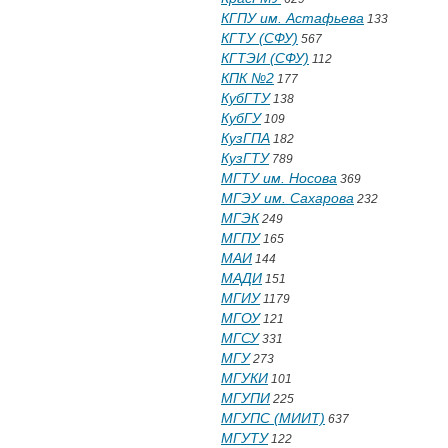
КГПУ им. Астафьева
133
КГТУ (СФУ)
567
КГТЭИ (СФУ)
112
КПК №2
177
КубГТУ
138
КубГУ
109
КузГПА
182
КузГТУ
789
МГТУ им. Носова
369
МГЭУ им. Сахарова
232
МГЭК
249
МГПУ
165
МАИ
144
МАДИ
151
МГИУ
1179
МГОУ
121
МГСУ
331
МГУ
273
МГУКИ
101
МГУПИ
225
МГУПС (МИИТ)
637
МГУТУ
122