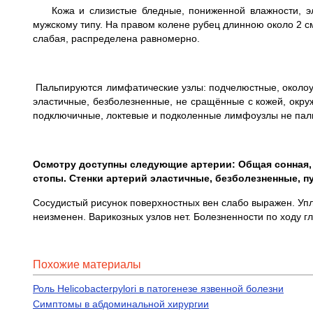
Кожа и слизистые бледные, пониженной влажности, эла
мужскому типу. На правом колене рубец длинною около 2 с
слабая, распределена равномерно.
Пальпируются лимфатические узлы: подчелюст­ные, около
эластичные, безболезненные, не сращённые с кожей, окр
подключичные, локтевые и подколенные лимфоузлы не пал
Осмотру доступны следующие артерии: Общая сонная, 
стопы. Стенки артерий эластичные, безболезненные, п
Сосудистый рисунок поверхностных вен слабо выражен. Упл
неизменен. Варикозных узлов нет. Болезненности по ходу г
Похожие материалы
Роль Helicobacterpylori в патогенезе язвенной болезни
Симптомы в абдоминальной хирургии