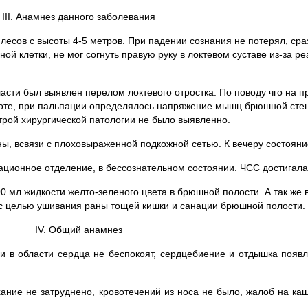
III. Анамнез данного заболевания
есов с высоты 4-5 метров. При падении сознания не потерял, сра
дной клетки, не мог согнуть правую руку в локтевом суставе из-за р
асти был выявлен перелом локтевого отростка. По поводу чго на 
ивоте, при пальпации определялось напряжение мышц брюшной стенк
рой хирургической патологии не было выявленно.
, всвязи с плоховыраженной подкожной сетью. К вечеру состояни
ционное отделение, в бессознательном состоянии. ЧСС достигала 
0 мл жидкости желто-зеленого цвета в брюшной полости. А так же
 с целью ушивания раны тощей кишки и санации брюшной полости.
IV. Общий анамнез
и в области сердца не беспокоят, сердцебиение и отдышка появ
ние не затруднено, кровотечений из носа не было, жалоб на ка