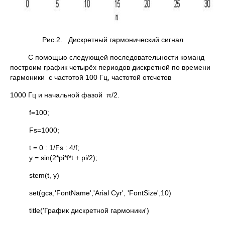
Рис.2. Дискретный гармонический сигнал
С помощью следующей последовательности команд
построим график четырёх периодов дискретной по времени
гармоники с частотой 100 Гц, частотой отсчетов
1000 Гц и начальной фазой π/2.
f=100;
Fs=1000;
t = 0 : 1/Fs : 4/f;
y = sin(2*pi*f*t + pi/2);
stem(t, y)
set(gca,'FontName','Arial Cyr', 'FontSize',10)
title('График дискретной гармоники')