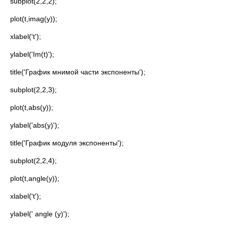
subplot(2,2,2);
plot(t,imag(y));
xlabel('t');
ylabel('Im(t)');
title('График мнимой части экспоненты');
subplot(2,2,3);
plot(t,abs(y));
ylabel('abs(y)');
title('График модуля экспоненты');
subplot(2,2,4);
plot(t,angle(y));
xlabel('t');
ylabel(' angle (y)');