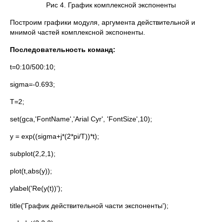
Рис 4. График комплексной экспоненты
Построим графики модуля, аргумента действительной и
мнимой частей комплексной экспоненты.
Последовательность команд:
t=0:10/500:10;
sigma=-0.693;
T=2;
set(gca,'FontName','Arial Cyr', 'FontSize',10);
y = exp((sigma+j*(2*pi/T))*t);
subplot(2,2,1);
plot(t,abs(y));
ylabel('Re(y(t))');
title('График действительной части экспоненты');