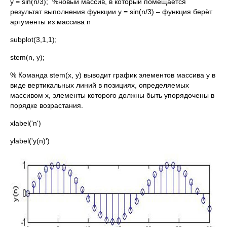
y = sin(n/3); %новый массив, в который помещается
результат выполнения функции y = sin(n/3) – функция берёт
аргументы из массива n
subplot(3,1,1);
stem(n, y);
% Команда stem(x, y) выводит график элементов массива y в
виде вертикальных линий в позициях, определяемых
массивом x, элементы которого должны быть упорядочены в
порядке возрастания.
xlabel('n')
ylabel('y(n)')