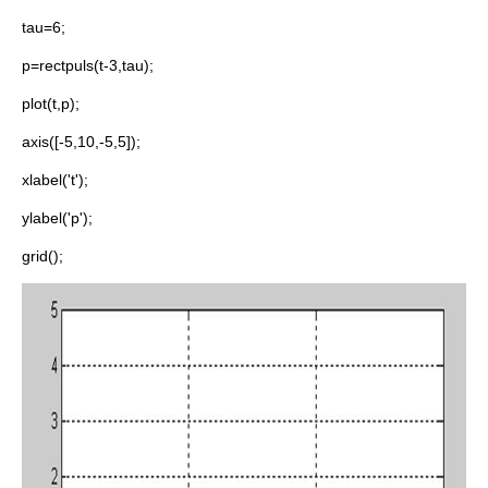
tau=6;
p=rectpuls(t-3,tau);
plot(t,p);
axis([-5,10,-5,5]);
xlabel('t');
ylabel('p');
grid();