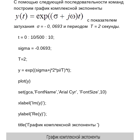
С помощью следующей последовательности команд
построим график комплексной экспоненты
с показателем
затухания
σ = - 0, 0693
и периодом
Т = 2
секунды.
t = 0 : 10/500 : 10;
sigma = -0.0693;
T=2;
y = exp((sigma+j*2*pi/T)*t);
plot(y)
set(gca,'FontName','Arial Cyr', 'FontSize',10)
xlabel('Im(y)');
ylabel('Re(y)');
title('График комплексной экспоненты ')