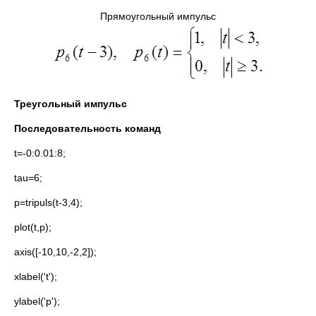
Прямоугольный импульс
Треугольный импульс
Последовательность команд
t=-0:0.01:8;
tau=6;
p=tripuls(t-3,4);
plot(t,p);
axis([-10,10,-2,2]);
xlabel('t');
ylabel('p');