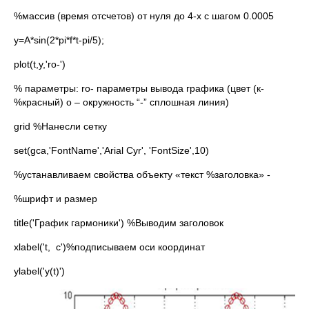
%массив (время отсчетов) от нуля до 4-х с шагом 0.0005
y=A*sin(2*pi*f*t-pi/5);
plot(t,y,'ro-')
% параметры: ro- параметры вывода графика (цвет (к-
%красный) o – окружность “-” сплошная линия)
grid %Нанесли сетку
set(gca,'FontName','Arial Cyr', 'FontSize',10)
%устанавливаем свойства объекту «текст %заголовка» -
%шрифт и размер
title('График гармоники') %Выводим заголовок
xlabel('t, c')%подписываем оси координат
ylabel('y(t)')