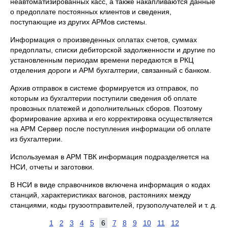
неавтоматизированных касс, а также накапливаются данные
о предоплате постоянных клиентов и сведения,
поступающие из других АРМов системы.
Информация о произведенных оплатах счетов, суммах
предоплаты, списки дебиторской задолженности и другие по
установленным периодам времени передаются в РКЦ
отделения дороги и АРМ бухгалтерии, связанный с банком.
Архив отправок в системе формируется из отправок, по
которым из бухгалтерии поступили сведения об оплате
провозных платежей и дополнительных сборов. Поэтому
формирование архива и его корректировка осуществляется
на АРМ Сервер после поступления информации об оплате
из бухгалтерии.
Используемая в АРМ ТВК информация подразделяется на
НСИ, отчеты и заготовки.
В НСИ в виде справочников включена информация о кодах
станций, характеристиках вагонов, растояниях между
станциями, коды грузоотправителей, грузополучателей и т. д.
1
2
3
4
5
6
7
8
9
10
11
12