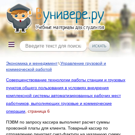
Экономика и менеджмент
Управление грузовой и
\
коммерческой работой
Совершенствование технологии работы станции и грузовых
пунктов общего пользования в условиях внедрения
комплексной системы автоматизированных рабочих мест
работников, выполняющих грузовые и коммерческие
операции
, страница 6
ПЭВМ по запросу кассира выполняет расчет суммы
провозной платы для клиента. Товарный кассир по
отправлению печатает счет-фактуру на указанную сумму