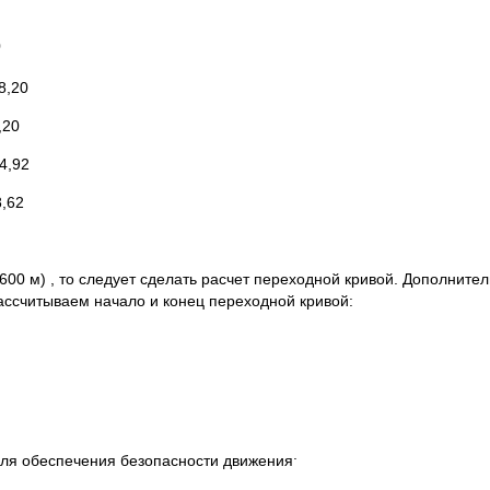
0
20
20
,92
,62
600 м) , то следует сделать расчет переходной кривой. Дополните
 Рассчитываем начало и конец переходной кривой:
.
для обеспечения безопасности движения