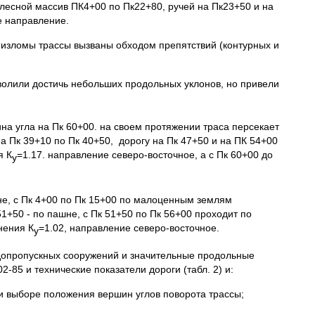
 лесной массив ПК4+00 по Пк22+80, ручей на Пк23+50 и на
е направление.
изломы трассы вызваны обходом препятствий (контурных и
олили достичь небольших продольных уклонов, но привели
ина угла на Пк 60+00. на своем протяжении траса персекает
а Пк 39+10 по Пк 40+50, дорогу на Пк 47+50 и на ПК 54+00
я К
=1.17. направление северо-восточное, а с Пк 60+00 до
у
шне, с Пк 4+00 по Пк 15+00 по малоценным землям
1+50 - по пашне, с Пк 51+50 по Пк 56+00 проходит по
нения К
=1.02, направление северо-восточное.
у
одопропускных сооружений и значительные продольные
85 и технические показатели дороги (табл. 2) и:
ри выборе положения вершин углов поворота трассы;