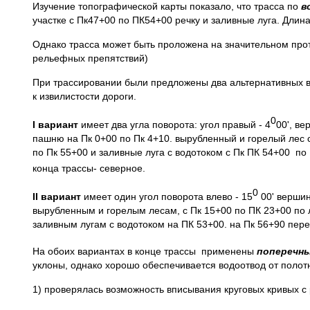
Изучение топографической карты показало, что трасса по
в
участке с Пк47+00 по ПК54+00 речку и заливные луга. Длин
Однако трасса может быть проложена на значительном про
рельефных препятствий)
При трассировании были предложены два альтернативных в
к извилистости дороги.
0
I вариант
имеет два угла поворота: угол правый - 4
00', ве
пашню на Пк 0+00 по Пк 4+10. вырубленный и горелый лес с
по Пк 55+00 и заливные луга с водотоком с Пк ПК 54+00 по
конца трассы- северное.
0
II вариант
имеет один угол поворота влево - 15
00' вершин
вырубленным и горелым лесам, с Пк 15+00 по ПК 23+00 по л
заливным лугам с водотоком на ПК 53+00. на Пк 56+90 пер
На обоих вариантах в конце трассы применены
поперечн
уклоны, однако хорошо обеспечивается водоотвод от полотн
1) проверялась возможность вписывания круговых кривых с