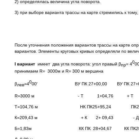
2) определялась величина угла поворота.
3) при выборе варианта трассы на карте стремились к тому
После уточнения положения вариантов трассы на карте опр
вариантов. Элементы круговых кривых определяли по велич
0
I вариант
имеет два угла поворота: угол правый β
= 4
00
пр
принимаем R= 3000м и R= 300 м вершина
0
β
=4
00′ ВУ ПК 27+00,00 ВУ ПК 27+00
лев
R=3000 м - Т 1+04,76 + Т 1+
Т=104,76 м НК ПК25+95,24 ПК28+
К=209,43 м + К 2+ 09,43 - Д 
Б=1,83м КК ПК 28+04,67 КК ПК28+0