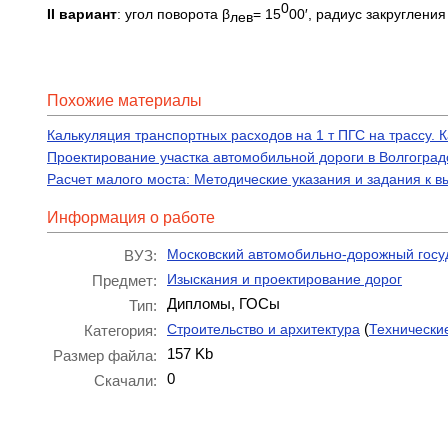
0
II вариант
: угол поворота β
= 15
00′, радиус за
лев
Похожие материалы
Калькуляция транспортных расходов на 1 т ПГС на трассу. 
Проектирование участка автомобильной дороги в Волгоград
Расчет малого моста: Методические указания и задания к 
Информация о работе
Московский автомобильно-дорожный госу
ВУЗ:
Изыскания и проектирование дорог
Предмет:
Дипломы, ГОСы
Тип:
(
Строительство и архитектура
Технически
Категория:
157 Kb
Размер файла:
0
Скачали: