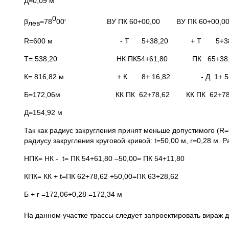
Д=0,09 м
0
β
=78
00′ ВУ ПК 60+00,00 ВУ ПК 60+00,0
лев
R=600 м - Т 5+38,20 + Т 5+38,
Т= 538,20 НК ПК54+61,80 ПК 65+38,
К= 816,82 м + К 8+ 16,82 - Д 1+ 54
Б=172,06м КК ПК 62+78,62 КК ПК 62+78
Д=154,92 м
Так как радиус закругления принят меньше допустимого (R=
радиусу закругления круговой кривой: t=50,00 м, r=0,28 м.
НПК= НК - t= ПК 54+61,80 –50,00= ПК 54+11,80
КПК= КК + t=ПК 62+78,62 +50,00=ПК 63+28,62
Б + r =172,06+0,28 =172,34 м
На данном участке трассы следует запроектировать вираж 