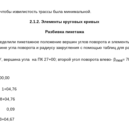
, чтобы извилистость трассы была минимальной.
2.1.2. Элементы круговых кривых
Разбивка пикетажа
еделили пикетажное положение вершин углов поворота и элементы 
ине угла поворота и радиусу закругления с помощью таблиц для ра
', вершина угла на ПК 27+00; второй угол поворота влево- β
= 7
лев
,00
04,76
04,76
0,09
4,67