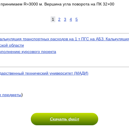
кругления принимаем R=3000 м. Вершина уг
1
2
3
4
5
Калькуляция транспортных расходов на 1 т ПГС на АБЗ. Калькуляция
ской области
выполнению курсового проекта
дарственный технический университет (МАДИ)
)
е предметы
Скачать файл