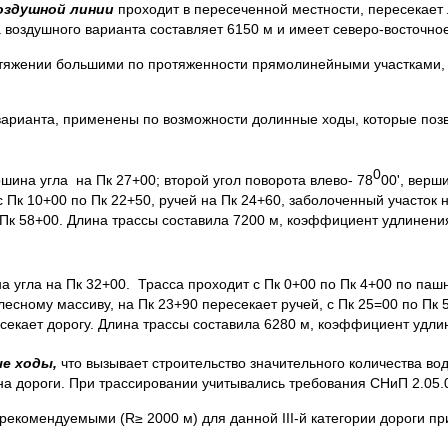
оздушной линии
проходит в пересеченной местности, пересекает
а воздушного варианта составляет 6150 м и имеет северо-восточно
тяжении большими по протяженности прямолинейными участками, 
арианта, применены по возможности долинные ходы, которые позв
0
ршина угла на Пк 27+00; второй угол поворота влево- 78
00', верш
 Пк 10+00 по Пк 22+50, ручей на Пк 24+60, заболоченный участок н
 Пк 58+00. Длина трассы составила 7200 м, коэффициент удлинени
а угла на Пк 32+00. Трасса проходит с Пк 0+00 по Пк 4+00 по па
есному массиву, на Пк 23+90 пересекает ручей, с Пк 25=00 по Пк 5
есекает дорогу. Длина трассы составила 6280 м, коэффициент удли
ые ходы,
что вызывает строительство значительного количества в
а дороги. При трассировании учитывались требования СНиП 2.05.02-
 рекомендуемыми (R≥ 2000 м) для данной III-й категории дороги п