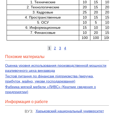
1. Технические
10
15
10
2. Технологические
20
15
20
3. Кадровые
25
20
20
4. Пространственные
10
15
15
5. ОСУ
10
5
10
6. Информационные
15
10
10
7. Финансовые
10
20
15
100
100
100
1
2
3
4
Похожие материалы
Оценка уровня использования производственной мощности
разливочного цеха винзавода
Тестові питання по фінансам підприємства (виручка,
прибуток, майно, умови господарювання)
Фабрика мягкой мебели «ЛИВС» (Краткие сведения о
предприятии)
Информация о работе
Харьковский национальный университет
ВУЗ: