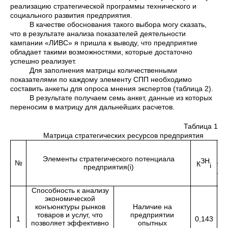
реализацию стратегической программы технического и
социального развития предприятия.
В качестве обоснования такого выбора могу сказать,
что в результате анализа показателей деятельности
кампании «ЛИВС» я пришла к выводу, что предприятие
обладает такими возможностями, которые достаточно
успешно реализует.
Для заполнения матрицы количественными
показателями по каждому элементу СПП необходимо
составить анкеты для опроса мнения экспертов (таблица 2).
В результате получаем семь анкет, данные из которых
переносим в матрицу для дальнейших расчетов.
Таблица 1
Матрица стратегических ресурсов предприятия
Элементы стратегического потенциала
ЗН
№
К
i
предприятия(i)
т
Kj
Способность к анализу
экономической
конъюнктуры рынков
Наличие на
товаров и услуг, что
предприятии
1
0,143
позволяет эффективно
опытных