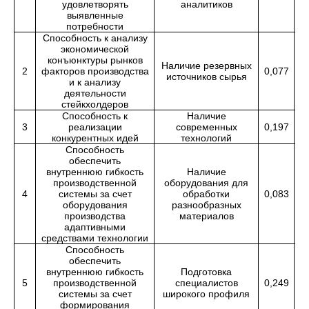
удовлетворять
аналитиков
выявленные
потребности
Способность к анализу
экономической
конъюнктуры рынков
Наличие резервных
2
факторов производства
0,077
источников сырья
и к анализу
деятельности
стейкхолдеров
Способность к
Наличие
3
реализации
современных
0,197
конкурентных идей
технологий
Способность
обеспечить
внутреннюю гибкость
Наличие
производственной
оборудования для
4
системы за счет
обработки
0,083
оборудования
разнообразных
производства
материалов
адаптивными
средствами технологии
Способность
обеспечить
внутреннюю гибкость
Подготовка
5
производственной
специалистов
0,249
1
системы за счет
широкого профиля
формирования