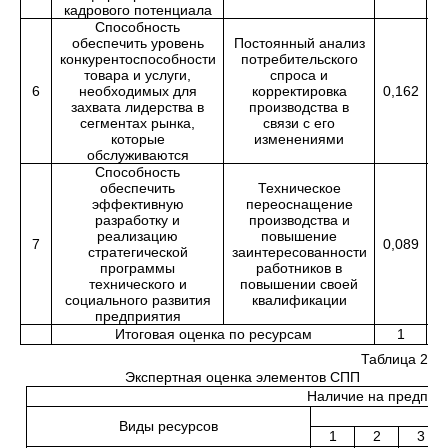
кадрового потенциала
Способность
обеспечить уровень
Постоянный анализ
конкурентоспособности
потребительского
товара и услуги,
спроса и
6
необходимых для
корректировка
0,162
захвата лидерства в
производства в
сегментах рынка,
связи с его
которые
изменениями
обслуживаются
Способность
обеспечить
Техническое
эффективную
переоснащение
разработку и
производства и
реализацию
повышение
7
0,089
1
стратегической
заинтересованности
программы
работников в
технического и
повышении своей
социального развития
квалификации
предприятия
Итоговая оценка по ресурсам
1
1
Таблица 2
Экспертная оценка элементов СПП
Наличие на предпри
Виды ресурсов
1
2
3