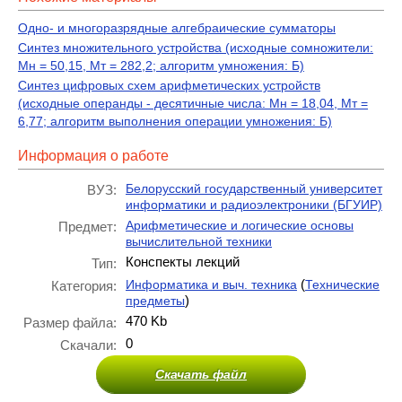
Одно- и многоразрядные алгебраические сумматоры
Синтез множительного устройства (исходные сомножители:
Мн = 50,15, Мт = 282,2; алгоритм умножения: Б)
Синтез цифровых схем арифметических устройств
(исходные операнды - десятичные числа: Мн = 18,04, Мт =
6,77; алгоритм выполнения операции умножения: Б)
Информация о работе
Белорусский государственный университет
ВУЗ:
информатики и радиоэлектроники (БГУИР)
Арифметические и логические основы
Предмет:
вычислительной техники
Конспекты лекций
Тип:
(
Информатика и выч. техника
Технические
Категория:
)
предметы
470 Kb
Размер файла:
0
Скачали:
Скачать файл