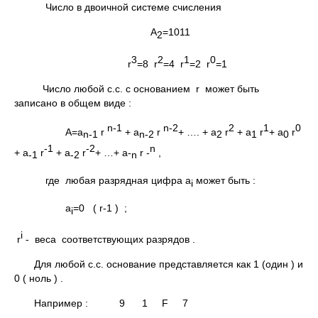
Число в двоичной системе счисления
А
=1011
2
3
2
1
0
r
=8 r
=4 r
=2 r
=1
Число любой с.с. с основанием r может быть
записано в общем виде :
n-1
n-2
2
1
0
А=а
r
+ а
r
+ …. + а
r
+ а
r
+ а
r
n-1
n-2
2
1
0
-1
-2
n
+ а
r
+ а
r
+ …+ а-
r -
,
-1
-2
n
где любая разрядная цифра а
может быть :
i
а
=0 ( r-1 ) ;
i
i
r
- веса соответствующих разрядов .
Для любой с.с. основание представляется как 1 (один ) и
0 ( ноль ) .
Например : 9 1 F 7