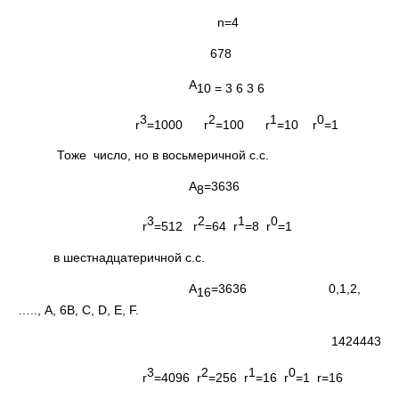
n=4
678
А
10 = 3 6 3 6
3
2
1
0
r
=1000 r
=100 r
=10 r
=1
Тоже число, но в восьмеричной с.с.
А
=3636
8
3
2
1
0
r
=512 r
=64 r
=8 r
=1
в шестнадцатеричной с.с.
А
=3636 0,1,2,
16
….., А, 6В, С, D, E, F.
1424443
3
2
1
0
r
=4096 r
=256 r
=16 r
=1 r=16