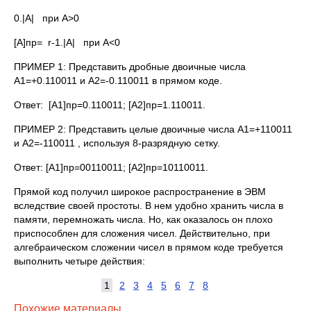
0.|A| при A>0
[A]пр= r-1.|A| при A<0
ПРИМЕР 1: Представить дробные двоичные числа
A1=+0.110011 и A2=-0.110011 в прямом коде.
Ответ: [A1]пр=0.110011; [A2]пр=1.110011.
ПРИМЕР 2: Представить целые двоичные числа A1=+110011
и A2=-110011 , используя 8-разрядную сетку.
Ответ: [A1]пр=00110011; [A2]пр=10110011.
Прямой код получил широкое распространение в ЭВМ
вследствие своей простоты. В нем удобно хранить числа в
памяти, перемножать числа. Но, как оказалось он плохо
приспособлен для сложения чисел. Действительно, при
алгебраическом сложении чисел в прямом коде требуется
выполнить четыре действия:
1
2
3
4
5
6
7
8
Похожие материалы