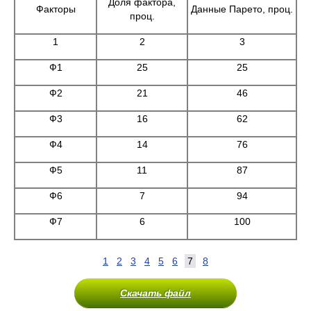
Доля фактора,
Факторы
Данные Парето, проц.
проц.
1
2
3
Ф1
25
25
Ф2
21
46
Ф3
16
62
Ф4
14
76
Ф5
11
87
Ф6
7
94
Ф7
6
100
1
2
3
4
5
6
7
8
Скачать файл