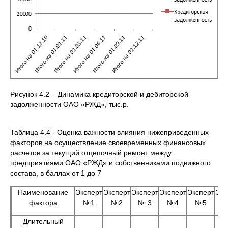
Рисунок 4.2 – Динамика кредиторской и дебиторской
задолженности ОАО «РЖД», тыс.р.
Таблица 4.4 - Оценка важности влияния нижеприведенных
факторов на осуществление своевременных финансовых
расчетов за текущий отцепочный ремонт между
предприятиями ОАО «РЖД» и собственниками подвижного
состава, в баллах от 1 до 7
Наименование
Эксперт
Эксперт
Эксперт
Эксперт
Эксперт
Экс
фактора
№1
№2
№ 3
№4
№5
Длительный