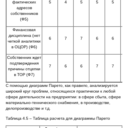
фактических
5
4
5
5
5
адресов
собственников
(Ф5)
Финансовая
дисциплина (нет
6
7
7
6
6
четкой аналитики
в ОЦОР) (Ф6)
Собственник ждет
подтверждения
7
6
6
7
7
причины отцепки
в ТОР (Ф7)
С помощью диаграмм Парето, как правило, анализируется
широкий круг проблем, относящихся практически к любой
сфере деятельности на предприятии: в сфере сбыта, сфере
материально-технического снабжения, в производстве,
делопроизводстве и т.д.
Таблица 4.5 – Таблица расчета для диаграммы Парето