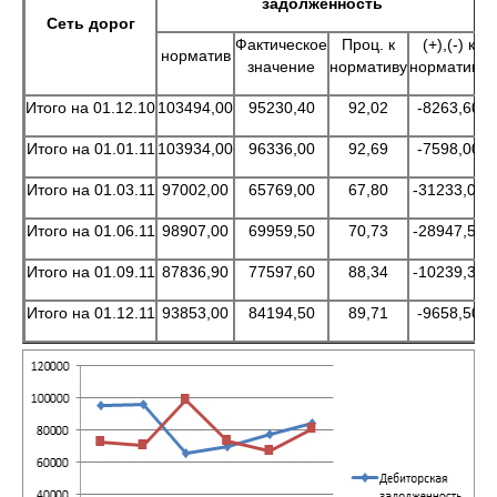
задолженность
Сеть дорог
Фактическое
Проц. к
(+),(-) к
норматив
значение
нормативу
нормативу
Итого на 01.12.10
103494,00
95230,40
92,02
-8263,60
Итого на 01.01.11
103934,00
96336,00
92,69
-7598,00
Итого на 01.03.11
97002,00
65769,00
67,80
-31233,00
Итого на 01.06.11
98907,00
69959,50
70,73
-28947,50
Итого на 01.09.11
87836,90
77597,60
88,34
-10239,30
Итого на 01.12.11
93853,00
84194,50
89,71
-9658,50