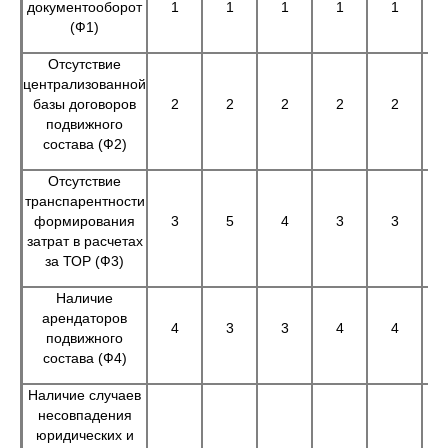
документооборот
1
1
1
1
1
(Ф1)
Отсутствие
централизованной
базы договоров
2
2
2
2
2
подвижного
состава (Ф2)
Отсутствие
транспарентности
формирования
3
5
4
3
3
затрат в расчетах
за ТОР (Ф3)
Наличие
арендаторов
4
3
3
4
4
подвижного
состава (Ф4)
Наличие случаев
несовпадения
юридических и