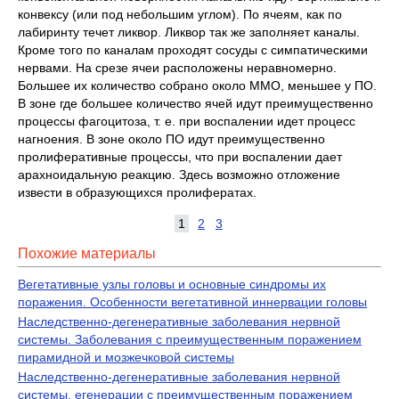
конвексу (или под небольшим углом). По ячеям, как по
лабиринту течет ликвор. Ликвор так же заполняет каналы.
Кроме того по каналам проходят сосуды с симпатическими
нервами. На срезе ячеи расположены неравномерно.
Большее их количество собрано около ММО, меньшее у ПО.
В зоне где большее количество ячей идут преимущественно
процессы фагоцитоза, т. е. при воспалении идет процесс
нагноения. В зоне около ПО идут преимущественно
пролиферативные процессы, что при воспалении дает
арахноидальную реакцию. Здесь возможно отложение
извести в образующихся пролифератах.
1
2
3
Похожие материалы
Вегетативные узлы головы и основные синдромы их
поражения. Особенности вегетативной иннервации головы
Наследственно-дегенеративные заболевания нервной
системы. Заболевания с преимущественным поражением
пирамидной и мозжечковой системы
Наследственно-дегенеративные заболевания нервной
системы. егенерации с преимущественным поражением