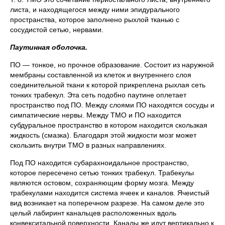
листа, и находящегося между ними эпидурального
пространства, которое заполнено рыхлой тканью с
сосудистой сетью, нервами.
Паутинная оболочка.
ПО — тонкое, но прочное образование. Состоит из наружной
мембраны составленной из клеток и внутреннего слоя
соединительной ткани к которой прикреплена рыхлая сеть
тонких трабекул. Эта сеть подобно паутине оплетает
пространство под ПО. Между слоями ПО находятся сосуды и
симпатические нервы. Между ТМО и ПО находится
субдуральное пространство в котором находится скользкая
жидкость (смазка). Благодаря этой жидкости мозг может
скользить внутри ТМО в разных направлениях.
Под ПО находится субарахноидальное пространство,
которое пересечено сетью тонких трабекул. Трабекулы
являются остовом, сохраняющим форму мозга. Между
трабекулами находится система ячеек и каналов. Ячеистый
вид возникает на поперечном разрезе. На самом деле это
целый лабиринт канальцев расположенных вдоль
конвекситальной поверхности. Каналы же идут вертикально к