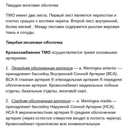
Твердая мозговая оболочка
ТМО имеет два листа. Первый лист является периостом и
плотно сращен с костями черепа. Второй лист, внутренний,
более мягкий . Между листами содержится рыхлая жировая
ткань и сосуды.
Твердая мозговая оболочка
Кровоснабжение ТМО
осуществляется тремя основными
артериями.
1.
Передняя оболочечная артерия
— a. Meningea anterior —
принадлежит бассейну Внутренней Сонной Артерии (ВСА).
ВСА ® глазная артерия ® этмоидальная артерия ® передняя
оболочечная артерия. Кровоснабжает медиальные лобные
отделы, базальные отделы, мозговой серп.
2.
Средняя оболочечная артерия
— a. Meningea media —
принадлежит бассейну Наружной Сонной Артерии (НСА).
НСА ® верхнечелюстная артерия ® средняя оболочечная
артерия (через остистое отверстие входит в полость черепа).
Кровоснабжает практически всю конвекситальную