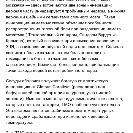
мозжечка — здесь встречаются две зоны иннервации:
верхняя часть иннервируется тройничным нервом, а нижняя
верхними шейными сегментами спинного мозга. Такая
иннервация намета мозжечка объясняет особенности
распространения головной боли при раздражении намета
мозжечка ( Тенториальный синдром, Синдром Бурденко-
Крамера), который возникает при повышении давления в
ЗЧЯ, возникновении опухолей над и под наметом. Сначала
возникает боль в затылке, затем боль переходит в
гемикранию с болью в глазнице, светобоязнью,
слезотечением. Возникает болезненность при пальпации
точки выхода первой ветви тройничного нерва.
Сосуды оболочек получают богатую симпатическую
иннервацию от Glomus Caroticus (расположен над
бифуркацией сонной артерии на уровне угла нижней
челюсти). Именно в месте где идут симпатические волокна,
которые оплетают артерии, ТМО особенно чувствительна.
Эта система является стабилизатором температурных
перепадов и срабатывает при изменениях внешней
температуры.
Т. о. ТМО это сочетание периостального листа, внутреннего