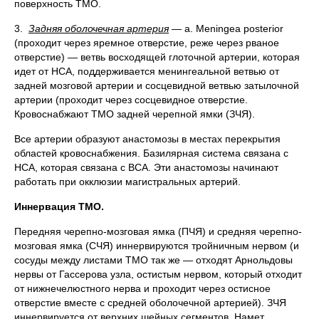
поверхность ТМО.
3.
Задняя оболочечная артерия
— a. Meningea posterior
(проходит через яремное отверстие, реже через рваное
отверстие) — ветвь восходящей глоточной артерии, которая
идет от НСА, поддерживается менингеальной ветвью от
задней мозговой артерии и сосцевидной ветвью затылочной
артерии (проходит через сосцевидное отверстие.
Кровоснабжают ТМО задней черепной ямки (ЗЧЯ).
Все артерии образуют анастомозы в местах перекрытия
областей кровоснабжения. Базилярная система связана с
НСА, которая связана с ВСА. Эти анастомозы начинают
работать при окклюзии магистральных артерий.
Иннервация ТМО.
Передняя черепно-мозговая ямка (ПЧЯ) и средняя черепно-
мозговая ямка (СЧЯ) иннервируются тройничным нервом (и
сосуды между листами ТМО так же — отходят Арнольдовы
нервы от Гассерова узла, остистым нервом, который отходит
от нижнечелюстного нерва и проходит через остисное
отверстие вместе с средней оболочечной артерией). ЗЧЯ
иннервируется от верхних шейных сегментов. Намет