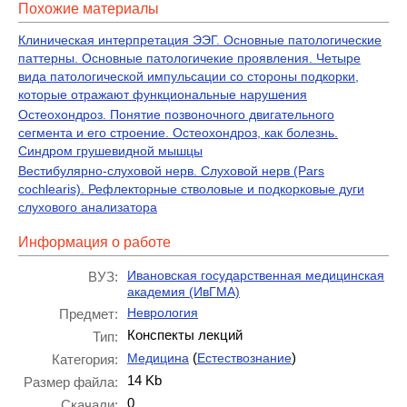
Похожие материалы
Клиническая интерпретация ЭЭГ. Основные патологические
паттерны. Основные патологичекие проявления. Четыре
вида патологической импульсации со стороны подкорки,
которые отражают функциональные нарушения
Остеохондроз. Понятие позвоночного двигательного
сегмента и его строение. Остеохондроз, как болезнь.
Синдром грушевидной мышцы
Вестибулярно-слуховой нерв. Слуховой нерв (Pars
cochlearis). Рефлекторные стволовые и подкорковые дуги
слухового анализатора
Информация о работе
Ивановская государственная медицинская
ВУЗ:
академия (ИвГМА)
Неврология
Предмет:
Конспекты лекций
Тип:
(
)
Медицина
Естествознание
Категория:
14 Kb
Размер файла:
0
Скачали: