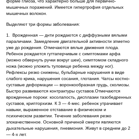
форме глиоза, что характерно больше для первично-
мышечных поражений. Имеется гипертрофия отдельных
мышечных волокон.
Выделяют три формы звболевания:
1. Врожденная — днти рождаются с диффузными вялыми
параличами. Замедление двигательной активности зпметно
уже до рождения. Отмечаются вялые движения плода.
Ребенок рождается гуттаперчивым с симптомами арфа
(можно обвернуть ручки вокруг шеи), симптомом складного
ножа (можно уложить туловище ребенка между ног).
Рефлексы резко снижены, бульбарные нарушения в виде
слабого крика, нарушения сосания, глотания. Чатсы костно-
суставые деформации — воронкообразная грудь, сколиозы.
Быстро развиваются контрактуры суставов.Отмечаются
врожденные пороки: косолапость, дисплазии тазобедренных
суставов, крипторхизм. К 3 — 4-мес. ребенок утрачивает
навыки, выраженное отставание в физическом и
психическом развитии. Течение заболевания резко
злокачественное. Основной причиной смерти являются
дыхательные нарушения, пневмония. Живут в среднем до 2
— 4-х лет.