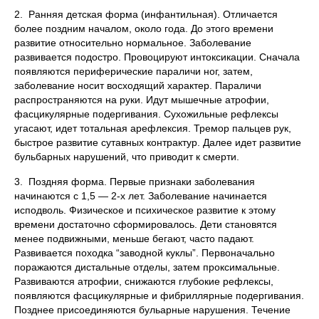
2. Ранняя детская форма (инфантильная). Отличается
более поздним началом, около года. До этого времени
развитие относительно нормальное. Заболевание
развивается подостро. Провоцируют интоксикации. Сначала
появляются периферические параличи ног, затем,
заболевание носит восходящий характер. Параличи
распространяются на руки. Идут мышечные атрофии,
фасцикулярные подергивания. Сухожильные рефлексы
угасают, идет тотальная арефлексия. Тремор пальцев рук,
быстрое развитие сутавных контрактур. Далее идет развитие
бульбарных нарушений, что приводит к смерти.
3. Поздняя форма. Первые признаки заболевания
начинаются с 1,5 — 2-х лет. Заболевание начинается
исподволь. Физическое и психическое развитие к этому
времени достаточно сформировалось. Дети становятся
менее подвижными, меньше бегают, часто падают.
Развивается походка “заводной куклы”. Первоначально
поражаются дистальные отделы, затем проксимальные.
Развиваются атрофии, снижаются глубокие рефлексы,
появляются фасцикулярные и фибриллярные подергивания.
Позднее присоединяются бульарные нарушения. Течение