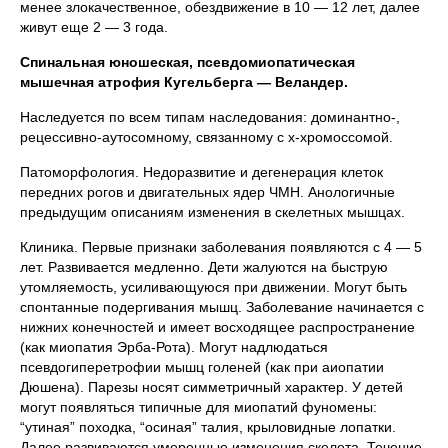
менее злокачественное, обездвижение в 10 — 12 лет, далее
живут еще 2 — 3 года.
Спинальная юношеская, псевдомиопатическая
мышечная атрофия Кугельберга — Веландер.
Наследуется по всем типам наследования: доминантно-,
рецессивно-аутосомному, связанному с x-хромоссомой.
Патоморфология. Недоразвитие и дегенерация клеток
передних рогов и двигательных ядер ЧМН. Анологичные
предыдущим описаниям изменения в скелетных мышцах.
Клиника. Первые признаки заболевания появляются с 4 — 5
лет. Развивается медленно. Дети жалуются на быструю
утомляемость, усиливающуюся при движении. Могут быть
спонтанные подергивания мышц. Заболевание начинается с
нижних конечностей и имеет восходящее распространение
(как миопатия Эрба-Рота). Могут надлюдаться
псевдогиперетрофии мышц голеней (как при аиопатии
Дюшена). Парезы носят симметричный характер. У детей
могут появляться типичные для миопатий фуномены:
“утиная” походка, “осиная” талия, крыловидные лопатки.
Далее развиваются умеренные изменения скелета. Течение