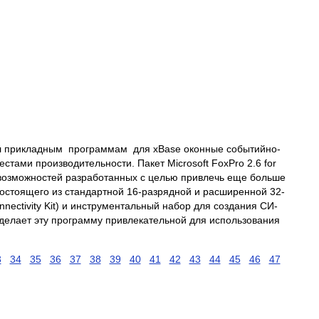
идал прикладным программам для xBase оконные событийно-
тами производительности. Пакет Microsoft FoxPro 2.6 for
 возможностей разработанных с целью привлечь еще больше
состоящего из стандартной 16-разрядной и расширенной 32-
ectivity Kit) и инструментальный набор для создания СИ-
то делает эту программу привлекательной для использования
3
34
35
36
37
38
39
40
41
42
43
44
45
46
47