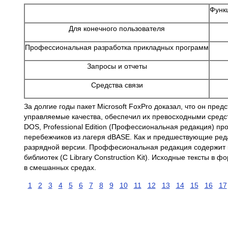
Функ
Для конечного пользователя
Профессиональная разработка прикладных программ
Запросы и отчеты
Средства связи
За долгие годы пакет Microsoft FoxPro доказал, что он п
управляемые качества, обеспечил их превосходными средств
DOS, Professional Edition (Профессиональная редакция) 
перебежчиков из лагеря dBASE. Как и предшествующие реда
разрядной версии. Проффесиональная редакция содержит ка
библиотек (C Library Construction Kit). Исходные тексты в
в смешанных средах.
1
2
3
4
5
6
7
8
9
10
11
12
13
14
15
16
17