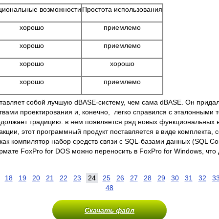
циональные возможности
Простота использования
хорошо
приемлемо
хорошо
приемлемо
хорошо
хорошо
хорошо
приемлемо
редставляет собой лучшую dBASE-систему, чем сама dBASE. Он пр
ами проектирования и, конечно, легко справился с эталонными тес
продолжает традицию: в нем появляется ряд новых функциональных
кции, этот программный продукт поставляется в виде комплекта, 
к компилятор набор средств связи с SQL-базами данных (SQL Conn
 формате FoxPro for DOS можно переносить в FoxPro for Windows, ч
18
19
20
21
22
23
24
25
26
27
28
29
30
31
32
3
48
Скачать файл