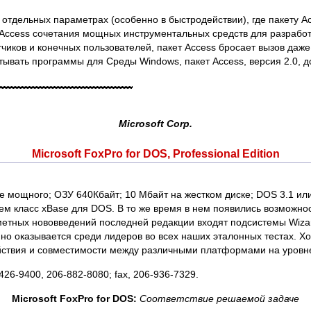
отдельных параметрах (особенно в быстродействии), где пакету Ac
Access сочетания мощных инструментальных средств для разработк
тчиков и конечных пользователей, пакет Access бросает вызов д
тывать программы для Среды Windows, пакет Access, версия 2.0, д
Microsoft Corp.
Microsoft FoxPro for DOS, Professional Edition
ее мощного; ОЗУ 640Кбайт; 10 Мбайт на жестком диске; DOS 3.1 ил
ем класс xBase для DOS. В то же время в нем появились возможн
метных нововведений последней редакции входят подсистемы Wizar
о оказывается среди лидеров во всех наших эталонных тестах. Х
йствия и совместимости между различными платформами на уровне 
426-9400, 206-882-8080; fax, 206-936-7329.
Microsoft FoxPro for DOS:
Соответствие решаемой задаче