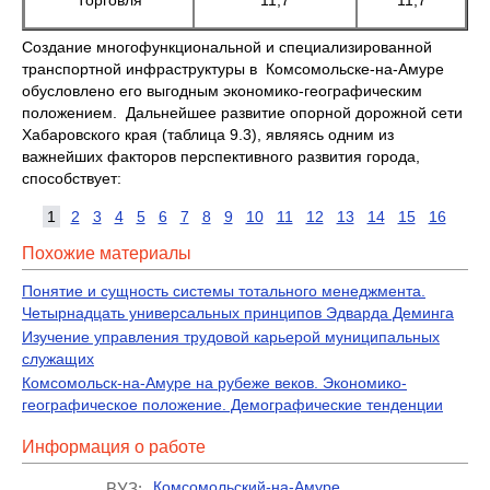
Торговля
11,7
11,7
Создание многофункциональной и специализированной
транспортной инфраструктуры в Комсомольске-на-Амуре
обусловлено его выгодным экономико-географическим
положением. Дальнейшее развитие опорной дорожной сети
Хабаровского края (таблица 9.3), являясь одним из
важнейших факторов перспективного развития города,
способствует:
1
2
3
4
5
6
7
8
9
10
11
12
13
14
15
16
Похожие материалы
Понятие и сущность системы тотального менеджмента.
Четырнадцать универсальных принципов Эдварда Деминга
Изучение управления трудовой карьерой муниципальных
служащих
Комсомольск-на-Амуре на рубеже веков. Экономико-
географическое положение. Демографические тенденции
Информация о работе
Комсомольский-на-Амуре
ВУЗ: