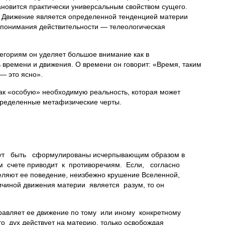
тановится практически универсальным свойством сущего.
ы. Движение является определенной тенденцией материи
о понимания действительности — телеологическая
егориям он уделяет большое внимание как в
 времени и движения. О времени он говорит: «Время, таким
— это ясно».
как «особую» необходимую реальность, которая может
определенные метафизические черты.
огут быть сформулированы исчерпывающим образом в
ом счете приводит к противоречиям. Если, согласно
ляют ее поведение, неизбежно крушение Вселенной,
чиной движения материи является разум, то он
правляет ее движение по тому или иному конкретному
дух действует на материю, только освобождая