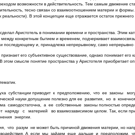
переходом возможности в действительность. Тем самым движение с
твительность, тесно связан со взаимоотношением материи и форм
к реальности). В этой концепции еще отражается остаток прежнег
елал Аристотель в понимании времени и пространства. Этим кат
зь между конкретным бытием и временем, подчеркивает взаимосвязь
 и последующему и, принадлежа непрерывному, само непрерывно 
, признает его субъективное существование, однако понимает его 
. В этом смысле понятие пространства у Аристотеля приобретает 
тематик.
 духа субстанции приводит к предположению, что ее законы м
ческой науки допущение полезно для ее развития, но в конечн
ема самодостаточна, а ее собственные законы полностью опреде
т наряду с материей во взаимозависимом целом. Так, если при
нения энергии.
ния, что разум не может быть причиной движения материи, но на
водействия. А если мы зайдем еще дальше и предположим, что 