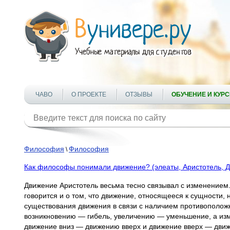
ЧАВО
О ПРОЕКТЕ
ОТЗЫВЫ
ОБУЧЕНИЕ И КУР
Философия
Философия
\
Как философы понимали движение? (элеаты, Аристотель, Де
Движение Аристотель весьма тесно связывал с изменением. 
говорится и о том, что движение, относящееся к сущности,
существования движения в связи с наличием противополож
возникновению — гибель, увеличению — уменьшение, а из
движение вниз — движению вверх и движение вверх — дви