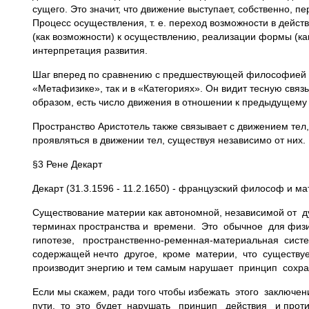
сущего. Это значит, что движение выступает, собственно, 
Процесс осуществления, т. е. переход возможности в дейс
(как возможности) к осуществлению, реализации формы (ка
интерпретация развития.
Шаг вперед по сравнению с предшествующей философией сд
«Метафизике», так и в «Категориях». Он видит тесную свя
образом, есть число движения в отношении к предыдущему
Пространство Аристотель также связывает с движением тел
проявляться в движении тел, существуя независимо от них
§3 Рене Декарт
Декарт (31.3.1596 - 11.2.1650) - французский философ и ма
Существование материи как автономной, независимой от
терминах пространства и времени. Это обычное для физи
гипотезе, пространственно-ременная-материальная сист
содержащей нечто другое, кроме материи, что существуе
производит энергию и тем самым нарушает принцип сохра
Если мы скажем, ради того чтобы избежать этого заключе
пути, то это будет нарушать принцип действия и проти