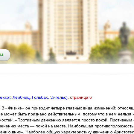
СЫ
карт, Лейбниц, Гольбах, Энгельс)
, страница 6
В «Физике» он приводит четыре главных вида изменений: относящие
 не может быть признано действительным, потому что в нем нельзя
ностей. «Противным движению является просто покой. Противным
менению места — покой на месте. Наибольшая противоположность
жению вниз». Наиболее общую характеристику движению Аристоте