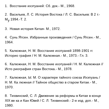
1. Восстание ихэтуаней: Сб. док.- М., 1968.
2. Васильев, Л. С. История Востока / Л. С. Васильев: В 2 т.-
М
1994.-Т. 2.
у
3. Новая история Китая- М., 1972.
4. Сунь Ятсен. Избранные произведения / Сунь Ятсен.- М.,
1964.
5. Калюжная, Н. М. Восстание ихэтуаней 1898-1901 гг.
Историо графия / Н. М. Калюжная.- М., 1973.- Гл. 3.
6. Калюжная, Н. М. Восстание ихэтуаней / Н. М. Калюжная //
Исто риография стран Востока.- М., 1978.
7. Калюжная, Ы. М. О характере тайного союза Ихэпуань /
Н. М. Ка люжная // Тайное общество в старом Китае.- М.,
1970.
8. Тихвинский, С. Л. Движение за реформы в Китае в конце
XIX ве ка и Кан Ювей / С. Л. Тихвинский.- 2-е изд. доп.- М.,
1980.