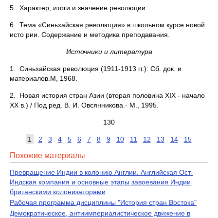
5. Характер, итоги и значение революции.
6. Тема «Синьхайская революция» в школьном курсе новой
исто рии. Содержание и методика преподавания.
Источники и литература
1. Синьхайская революция (1911-1913 гг.): Сб. док. и
материалов.М, 1968.
2. Новая история стран Азии (вторая половина XIX - начало
XX в.) / Под ред. В. И. Овсянникова.- М., 1995.
130
1
2
3
4
5
6
7
8
9
10
11
12
13
14
15
Похожие материалы
Превращение Индии в колонию Англии. Английская Ост-
Индская компания и основные этапы завоевания Индии
британскими колонизаторами
Рабочая программа дисциплины "История стран Востока"
Демократическое, антиимпериалистическое движение в