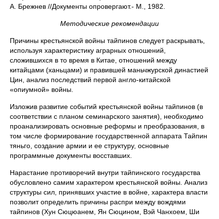
А. Брежнев //Документы опровергают.- М., 1982.
Методические рекомендации
Причины крестьянской войны тайпинов следует раскрывать,
используя характеристику аграрных отношений,
сложившихся в то время в Китае, отношений между
китайцами (ханьцами) и правившей маньчжурской династией
Цин, анализ последствий первой англо-китайской
«опиумной» войны.
Изложив развитие событий крестьянской войны тайпинов (в
соответствии с планом семинарского занятия), необходимо
проанализировать основные реформы и преобразования, в
том числе формирование государственной аппарата Тайпин
тяньго, создание армии и ее структуру, основные
программные документы восставших.
Нарастание противоречий внутри тайпинского государства
обусловлено самим характером крестьянской войны. Анализ
структуры сил, принявших участие в войне, характера власти
позволит определить причины распри между вождями
тайпинов (Хун Сюцюанем, Ян Сюцином, Вэй Чанхоем, Ши