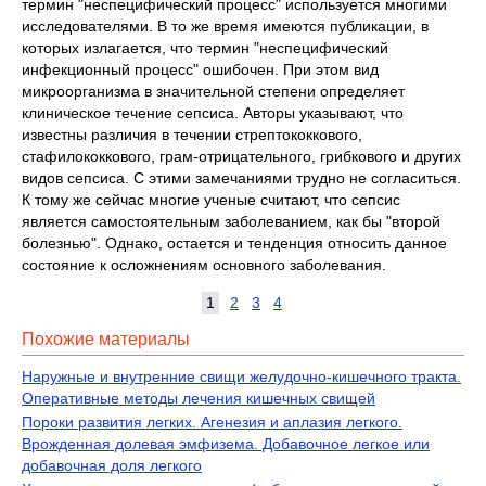
термин "неспецифический процесс" используется многими
исследователями. В то же время имеются публикации, в
которых излагается, что термин "неспецифический
инфекционный процесс" ошибочен. При этом вид
микроорганизма в значительной степени определяет
клиническое течение сепсиса. Авторы указывают, что
известны различия в течении стрептококкового,
стафилококкового, грам-отрицательного, грибкового и других
видов сепсиса. С этими замечаниями трудно не согласиться.
К тому же сейчас многие ученые считают, что сепсис
является самостоятельным заболеванием, как бы "второй
болезнью". Однако, остается и тенденция относить данное
состояние к осложнениям основного заболевания.
1
2
3
4
Похожие материалы
Наружные и внутренние свищи желудочно-кишечного тракта.
Оперативные методы лечения кишечных свищей
Пороки развития легких. Агенезия и аплазия легкого.
Врожденная долевая эмфизема. Добавочное легкое или
добавочная доля легкого