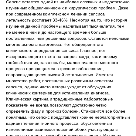
Сепсис остается одной из наиболее сложных и недостаточно
изученных общеклинических и хирургических проблем. Даже
при современном комплексном лечении сепсиса
летальность достигает 33-46%. Несмотря на то, что история
изучения данной проблемы насчитывает тысячелетия, тем
не менее в ней и до настоящего времени больше
поставленных, чем решенных вопросов. Остаются неясными
многие аспекты патогенеза. Нет общепринятого
клинического определения сепсиса. Главное, нет
исчерпывающего ответа на вопрос: когда, как и почему
гнойный очаг из, казалось бы, малозначащего местного
процесса превращается в грозное эаболевание,
сопровождающееся высокой летальностью. Имеется
множество работ, посвященных различным аспектам
сепсиса, однако часто авторы уходят от обсуждения
клинических критериев для установления диагноза.
Клиническая картина и традиционные лабораторные
показатели не всегда позволяют достаточно четко
определить фазу и прогноз болезни. Становится все более
понятным, что сепсис представляет крайне неблагоприятный
вариант течения гнойного процесса, обусловленный
изменениями взаиимоотношений обеих участвующих в
процесссе сторон - микроба и макроорганизма. Из одних