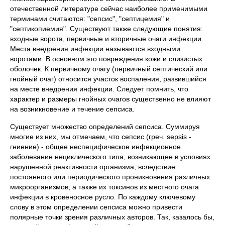
отечественной литературе сейчас наиболее применимыми
терминами считаются: "сепсис", "септицемия" и
"септикопиемия". Существуют также следующие понятия:
входные ворота, первичные и вторичные очаги инфекции.
Места внедрения инфекции называются входными
воротами. В основном это повреждения кожи и слизистых
оболочек. К первичному очагу (первичный септический или
гнойный очаг) относится участок воспаления, развившийся
на месте внедрения инфекции. Следует помнить, что
характер и размеры гнойных очагов существенно не влияют
на возникновение и течение сепсиса.
Существует множество определений сепсиса. Суммируя
многие из них, мы отмечаем, что сепсис (греч. sepsis -
гниение) - общее неспецифическое инфекционное
заболевание нециклического типа, возникающее в условиях
нарушенной реактивности организма, вследствие
постоянного или периодического проникновения различных
микроорганизмов, а также их токсинов из местного очага
инфекции в кровеносное русло. По каждому ключевому
слову в этом определении сепсиса можно привести
полярные точки зрения различных авторов. Так, казалось бы,