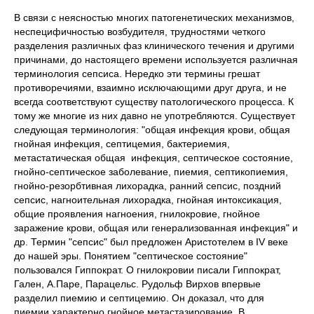
В связи с неясностью многих патогенетических механизмов,
неспецифичностью возбудителя, трудностями четкого
разделения различных фаз клинического течения и другими
причинами, до настоящего времени используется различная
терминология сепсиса. Нередко эти термины грешат
противоречиями, взаимно исключающими друг друга, и не
всегда соответствуют существу патологического процесса. К
тому же многие из них давно не употребляются. Существует
следующая терминология: "общая инфекция крови, общая
гнойная инфекция, септицемия, бактериемия,
метастатическая общая инфекция, септическое состояние,
гнойно-септическое заболевание, пиемия, септикопиемия,
гнойно-резорбтивная лихорадка, ранний сепсис, поздний
сепсис, нагноительная лихорадка, гнойная интоксикация,
общие проявления нагноения, гнилокровие, гнойное
заражение крови, общая или генерализованная инфекция" и
др. Термин "сепсис" был предложен Аристотелем в IV веке
до нашей эры. Понятием "септическое состояние"
пользовался Гиппократ. О гнилокровии писали Гиппократ,
Гален, А.Паре, Парацельс. Рудольф Вирхов впервые
разделил пиемию и септицемию. Он доказал, что для
пиемии характерно гнойное метастазирование. В