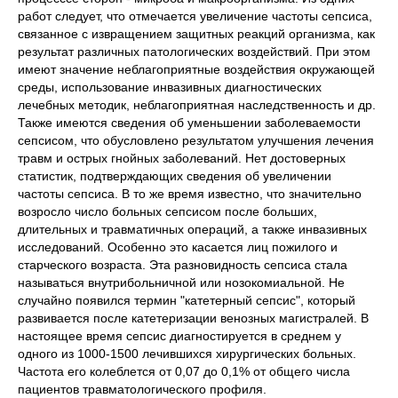
работ следует, что отмечается увеличение частоты сепсиса,
связанное с извращением защитных реакций организма, как
результат различных патологических воздействий. При этом
имеют значение неблагоприятные воздействия окружающей
среды, использование инвазивных диагностических
лечебных методик, неблагоприятная наследственность и др.
Также имеются сведения об уменьшении заболеваемости
сепсисом, что обусловлено результатом улучшения лечения
травм и острых гнойных заболеваний. Нет достоверных
статистик, подтверждающих сведения об увеличении
частоты сепсиса. В то же время известно, что значительно
возросло число больных сепсисом после больших,
длительных и травматичных операций, а также инвазивных
исследований. Особенно это касается лиц пожилого и
старческого возраста. Эта разновидность сепсиса стала
называться внутрибольничной или нозокомиальной. Не
случайно появился термин "катетерный сепсис", который
развивается после катетеризации венозных магистралей. В
настоящее время сепсис диагностируется в среднем у
одного из 1000-1500 лечившихся хирургических больных.
Частота его колеблется от 0,07 до 0,1% от общего числа
пациентов травматологического профиля.