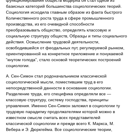
функционирования обществ модерна он стал одной из
базисных категорий большинства социологических теорий.
Социология исходила главным образом из факта быстрого
Количественного роста труда в сфере промышленного
производства, из его очевидной способности
преобразовывать общество, определять классовую и
социальную структуру обществ, Образцы и типы социального
действия. Осмысление трудовой деятельности,
освободившейся от феодальных пут, регулируемой рынком,
ориентированной на конкретное приложение и понукаемой
“кнутом голода”, стало основой теоретических построений
социологии.
А. Сен-Симон стал родоначальником классической
социологической мысли, поместившим труд в его
непосредственной данности в основание социологии.
Разделение труда, его специфика определяли все —
классовую структуру, систему господства, принципы
управления. Именно Сен-Симон заложил в социологии ту
трудовую парадигму продолжателями которой можно в
известном смысле считать всех представителей
классической социологии и прежде всего К. Маркса, М.
Вебера и Э. Дюркгейма. Все социологические теории,