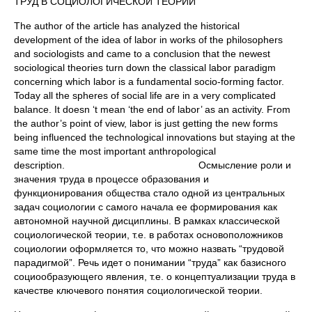
ТРУД В СОЦИОЛОГИЧЕСКОЙ ТЕОРИИ
The author of the article has analyzed the historical
development of the idea of labor in works of the philosophers
and sociologists and came to a conclusion that the newest
sociological theories turn down the classical labor paradigm
concerning which labor is a fundamental socio-forming factor.
Today all the spheres of social life are in a very complicated
balance. It doesn ‘t mean ‘the end of labor’ as an activity. From
the author’s point of view, labor is just getting the new forms
being influenced the technological innovations but staying at the
same time the most important anthropological
description. Осмысление роли и
значения труда в процессе образования и
функционирования общества стало одной из центральных
задач социологии с самого начала ее формирования как
автономной научной дисциплины. В рамках классической
социологической теории, т.е. в работах основоположников
социологии оформляется то, что можно назвать “трудовой
парадигмой”. Речь идет о понимании “труда” как базисного
социообразующего явления, т.е. о концептуализации труда в
качестве ключевого понятия социологической теории.