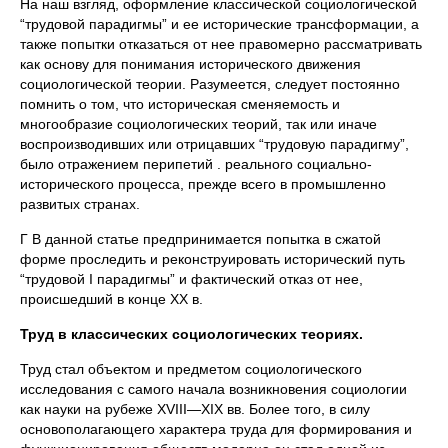
На наш взгляд, оформление классической социологической
“трудовой парадигмы” и ее исторические трансформации, а
также попытки отказаться от нее правомерно рассматривать
как основу для понимания исторического движения
социологической теории. Разумеется, следует постоянно
помнить о том, что историческая сменяемость и
многообразие социологических теорий, так или иначе
воспроизводивших или отрицавших “трудовую парадигму”,
было отражением перипетий . реального социально-
исторического процесса, прежде всего в промышленно
развитых странах.
Г В данной статье предпринимается попытка в сжатой
форме проследить и реконструировать исторический путь
“трудовой I парадигмы” и фактический отказ от нее,
происшедший в конце XX в.
Труд в классических социологических теориях.
Труд стал объектом и предметом социологического
исследования с самого начала возникновения социологии
как науки на рубеже XVIII—XIX вв. Более того, в силу
основополагающего характера труда для формирования и