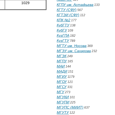
1029
КГПУ им. Астафьева
133
КГТУ (СФУ)
567
КГТЭИ (СФУ)
112
КПК №2
177
КубГТУ
138
КубГУ
109
КузГПА
182
КузГТУ
789
МГТУ им. Носова
369
МГЭУ им. Сахарова
232
МГЭК
249
МГПУ
165
МАИ
144
МАДИ
151
МГИУ
1179
МГОУ
121
МГСУ
331
МГУ
273
МГУКИ
101
МГУПИ
225
МГУПС (МИИТ)
637
МГУТУ
122