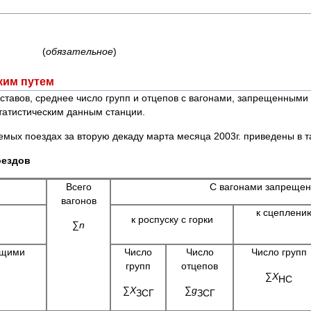
(
обязательное
)
ким путем
авов, среднее число групп и отцепов с вагонами, запрещенными к
татистическим данным станции.
мых поездах за вторую декаду марта месяца 2003г. приведены в т
оездов
Всего
С вагонами запреще
вагонов
к сцеплени
к роспуску с горки
∑
n
ящими
Число
Число
Число групп
групп
отцепов
∑
Х
НС
∑
Х
∑
g
ЗСГ
ЗСГ