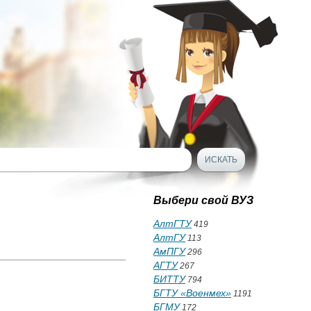
Выбери свой ВУЗ
АлтГТУ
419
АлтГУ
113
АмПГУ
296
АГТУ
267
БИТТУ
794
БГТУ «Военмех»
1191
БГМУ
172