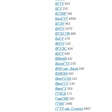
БГТУ
603
БГУ
155
БГУИР
391
БелГУТ
4908
БГЭУ
963
БНТУ
1070
БТЭУ ПК
689
БрГУ
179
ВНТУ
120
ВГУЭС
426
ВлГУ
645
ВМедА
611
ВолгГТУ
235
ВНУ им. Даля
166
ВЗФЭИ
245
ВятГСХА
101
ВятГГУ
139
ВятГУ
559
ГГДСК
171
ГомГМК
501
ГГМУ
1966
ГГТУ им. Сухого
4467