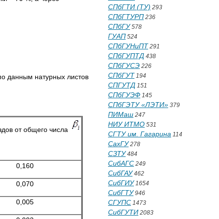
СПбГТИ (ТУ)
293
СПбГТУРП
236
СПбГУ
578
ГУАП
524
СПбГУНиПТ
291
СПбГУПТД
438
СПбГУСЭ
226
СПбГУТ
194
 по данным натурных листов
СПГУТД
151
СПбГУЭФ
145
СПбГЭТУ «ЛЭТИ»
379
ПИМаш
247
НИУ ИТМО
531
здов от общего числа
СГТУ им. Гагарина
114
СахГУ
278
СЗТУ
484
СибАГС
249
0,160
СибГАУ
462
СибГИУ
0,070
1654
СибГТУ
946
0,005
СГУПС
1473
СибГУТИ
2083