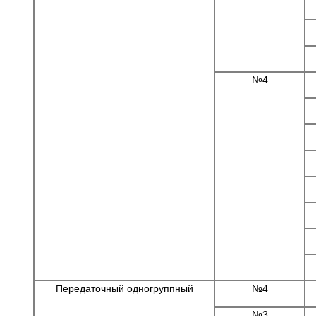
№4
Передаточный одногруппный
№4
№3