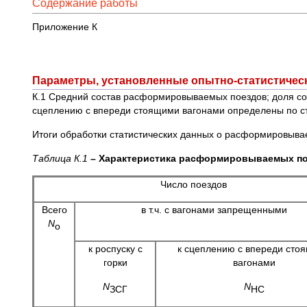
Содержание работы
Приложение К
Параметры, установленные опытно-статистичес
К.1 Средний состав расформировываемых поездов; доля сост
сцеплению с впереди стоящими вагонами определены по с
Итоги обработки статистических данных о расформировывае
Таблица К.1
– Характеристика расформировываемых п
Число поездов
Всего
в т.ч. с вагонами запрещенными
N
o
к роспуску с
к сцеплению с впереди сто
горки
вагонами
N
N
ЗСГ
НС