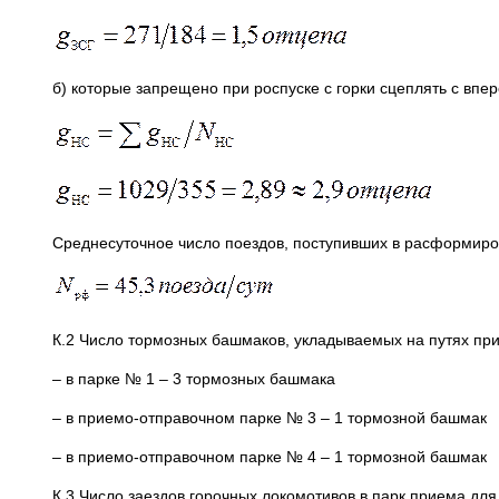
б) которые запрещено при роспуске с горки сцеплять с впе
Среднесуточное число поездов, поступивших в расформир
К.2 Число тормозных башмаков, укладываемых на путях при
– в парке № 1 – 3 тормозных башмака
– в приемо-отправочном парке № 3 – 1 тормозной башмак
– в приемо-отправочном парке № 4 – 1 тормозной башмак
К.3 Число заездов горочных локомотивов в парк приема для 