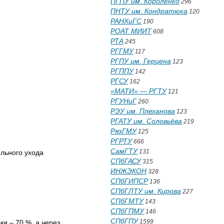
ПГПУ им. Короленко
296
ПНТУ им. Кондратюка
120
РАНХиГС
190
РОАТ МИИТ
608
РТА
245
РГГМУ
117
РГПУ им. Герцена
123
РГППУ
142
РГСУ
162
«МАТИ» — РГТУ
121
РГУНиГ
260
РЭУ им. Плеханова
123
РГАТУ им. Соловьёва
219
РязГМУ
125
РГРТУ
666
СамГТУ
131
льного ухода
СПбГАСУ
315
ИНЖЭКОН
328
СПбГИПСР
136
СПбГЛТУ им. Кирова
227
СПбГМТУ
143
СПбГПМУ
146
СПбГПУ
1599
ки – 70 %, а через