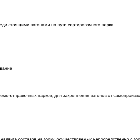
реди стоящими вагонами на пути сортировочного парка
ование
емо-отправочных парков, для закрепления вагонов от самопроизво
надвига составов на горку, осуществляемых непосредственно с гор