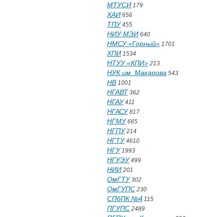
МТУСИ
179
ХАИ
656
ТПУ
455
НИУ МЭИ
640
НМСУ «Горный»
1701
ХПИ
1534
НТУУ «КПИ»
213
НУК им. Макарова
543
НВ
1001
НГАВТ
362
НГАУ
411
НГАСУ
817
НГМУ
665
НГПУ
214
НГТУ
4610
НГУ
1993
НГУЭУ
499
НИИ
201
ОмГТУ
302
ОмГУПС
230
СПбПК №4
115
ПГУПС
2489