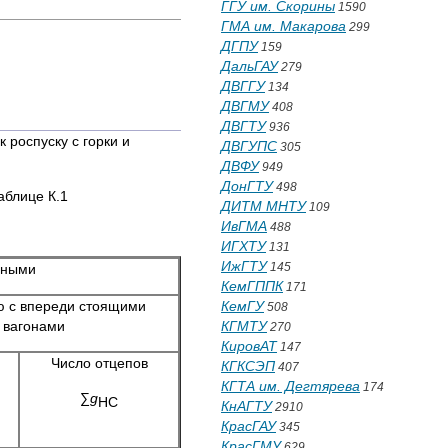
ГГУ им. Скорины
1590
ГМА им. Макарова
299
ДГПУ
159
ДальГАУ
279
ДВГГУ
134
ДВГМУ
408
ДВГТУ
936
 роспуску с горки и
ДВГУПС
305
ДВФУ
949
ДонГТУ
498
аблице К.1
ДИТМ МНТУ
109
ИвГМА
488
ИГХТУ
131
ИжГТУ
145
нными
КемГППК
171
ю с впереди стоящими
КемГУ
508
вагонами
КГМТУ
270
КировАТ
147
Число отцепов
КГКСЭП
407
КГТА им. Дегтярева
174
∑
g
НС
КнАГТУ
2910
КрасГАУ
345
КрасГМУ
629