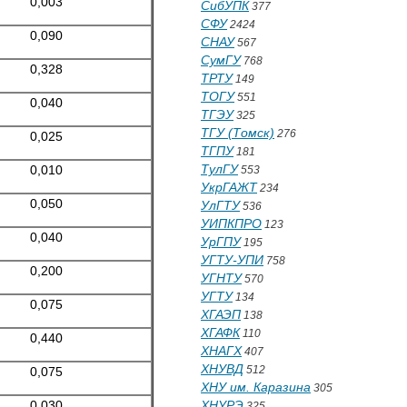
0,003
СибУПК
377
СФУ
2424
0,090
СНАУ
567
СумГУ
768
0,328
ТРТУ
149
ТОГУ
551
0,040
ТГЭУ
325
ТГУ (Томск)
276
0,025
ТГПУ
181
ТулГУ
0,010
553
УкрГАЖТ
234
0,050
УлГТУ
536
УИПКПРО
123
0,040
УрГПУ
195
УГТУ-УПИ
758
0,200
УГНТУ
570
УГТУ
134
0,075
ХГАЭП
138
ХГАФК
110
0,440
ХНАГХ
407
ХНУВД
512
0,075
ХНУ им. Каразина
305
0,030
ХНУРЭ
325