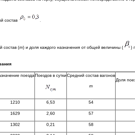
ый состав
.
й состав (
m
) и доля каждого назначения от общей величины (
)
вания
азначение поезда
Поездов в сутки
Средний состав вагонов
Доля пое
m
1210
6,53
54
1629
2,60
57
1302
0,21
58