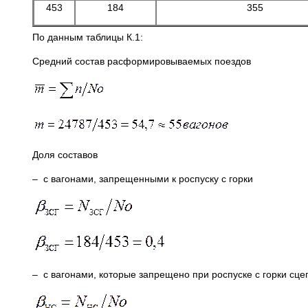
453
184
355
По данным таблицы К.1:
Средний состав расформировываемых поездов
Доля составов
– с вагонами, запрещенными к роспуску с горки
– с вагонами, которые запрещено при роспуске с горки сце