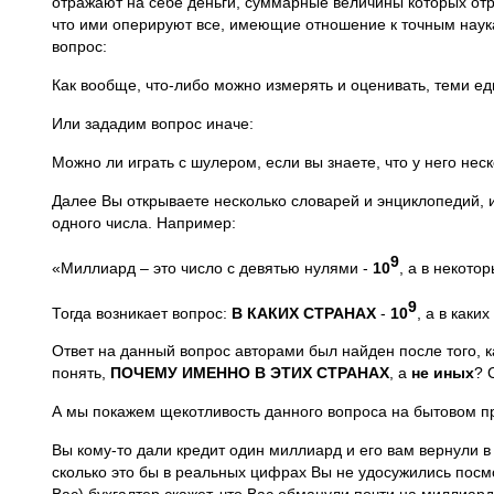
отражают на себе деньги, суммарные величины которых отр
что ими оперируют все, имеющие отношение к точным наукам
вопрос:
Как вообще, что-либо можно измерять и оценивать, теми 
Или зададим вопрос иначе:
Можно ли играть с шулером, если вы знаете, что у него неск
Далее Вы открываете несколько словарей и энциклопедий, и 
одного числа. Например:
9
«Миллиард – это число с девятью нулями -
10
, а в некото
9
Тогда возникает вопрос:
В КАКИХ СТРАНАХ
-
10
, а в каких
Ответ на данный вопрос авторами был найден после того, 
понять,
ПОЧЕМУ ИМЕННО В ЭТИХ СТРАНАХ
, а
не иных
? 
А мы покажем щекотливость данного вопроса на бытовом п
Вы кому-то дали кредит один миллиард и его вам вернули в 
сколько это бы в реальных цифрах Вы не удосужились посмо