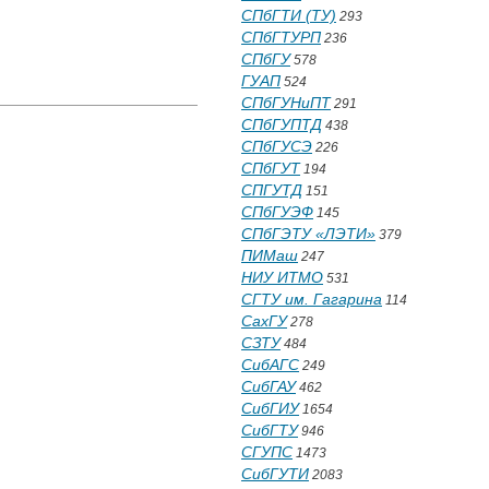
СПбГТИ (ТУ)
293
СПбГТУРП
236
СПбГУ
578
ГУАП
524
СПбГУНиПТ
291
СПбГУПТД
438
СПбГУСЭ
226
СПбГУТ
194
СПГУТД
151
СПбГУЭФ
145
СПбГЭТУ «ЛЭТИ»
379
ПИМаш
247
НИУ ИТМО
531
СГТУ им. Гагарина
114
СахГУ
278
СЗТУ
484
СибАГС
249
СибГАУ
462
СибГИУ
1654
СибГТУ
946
СГУПС
1473
СибГУТИ
2083