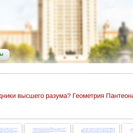
СЫ
одники высшего разума? Геометрия Пантеона