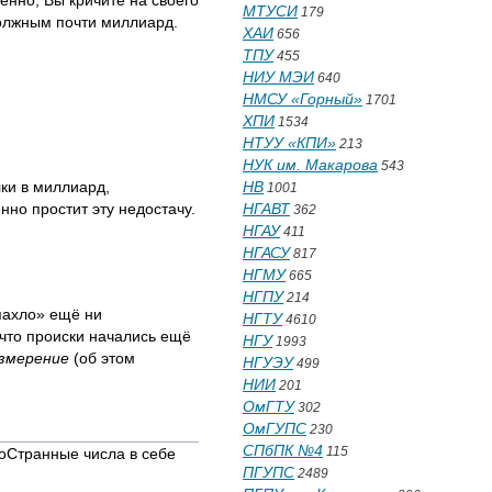
енно, Вы кричите на своего
МТУСИ
179
должным почти миллиард.
ХАИ
656
ТПУ
455
НИУ МЭИ
640
НМСУ «Горный»
1701
ХПИ
1534
НТУУ «КПИ»
213
НУК им. Макарова
543
лки в миллиард,
НВ
1001
нно простит эту недостачу.
НГАВТ
362
НГАУ
411
НГАСУ
817
НГМУ
665
НГПУ
214
 пахло» ещё ни
НГТУ
4610
, что происки начались ещё
НГУ
1993
змерение
(об этом
НГУЭУ
499
НИИ
201
ОмГТУ
302
ОмГУПС
230
СПбПК №4
115
ноСтранные числа в себе
ПГУПС
2489