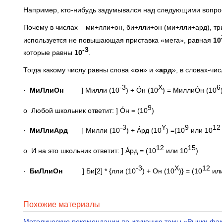
Например, кто-нибудь задумывался над следующими вопро
Почему в числах – ми+лли+он, би+лли+он (ми+лли+ард), три
используется не повышающая приставка «мега», равная
10
-3
которые равны
10
.
Тогда какому числу равны слова «
он
» и «
ард
», в словах-чи
-3
Х
6
·
МиЛлиОн
] Милли (10
) + Óн (10
) = МиллиÓн (10
9
o Любой школьник ответит: ] Óн = (10
)
-3
Y
9
1
·
МиЛлиАрд
] Милли (10
) + Áрд (10
) =(10
или 10
12
15
o И на это школьник ответит: ] Áрд = (10
или 10
)
-3
Х
12
·
БиЛлиОн
] Би[2] * {лли (10
) + Он (10
)} = (10
или
Похожие материалы
Методические рекомендации по изучению темы «Рынки фак