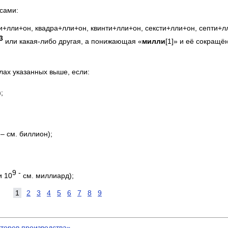
сами:
+лли+он, квадра+лли+он, квинти+лли+он, сексти+лли+он, септи+лли
3
или какая-либо другая, а понижающая «
милли
[1]» и её сокращё
слах указанных выше, если:
);
2
– см. биллион);
9 -
 10
см. миллиард);
1
2
3
4
5
6
7
8
9
торов производства»