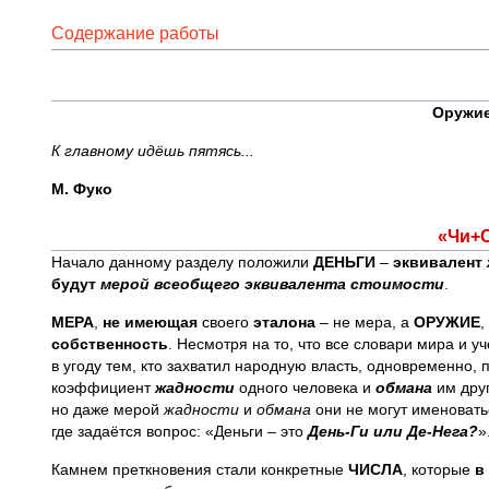
Содержание работы
Оружи
К главному идёшь пятясь...
М. Фуко
«Чи+С
Начало данному разделу положили
ДЕНЬГИ
–
эквивалент
будут
мерой всеобщего эквивалента стоимости
.
МЕРА
,
не имеющая
своего
эталона
– не мера, а
ОРУЖИЕ
,
собственность
. Несмотря на то, что все словари мира и 
в угоду тем, кто захватил народную власть, одновременно, 
коэффициент
жадности
одного человека и
обмана
им дру
но даже мерой
жадности
и
обмана
они не могут именоватьс
где задаётся вопрос: «Деньги – это
День-Ги или Де-Нега?
»
Камнем преткновения стали конкретные
ЧИСЛА
, которые
в