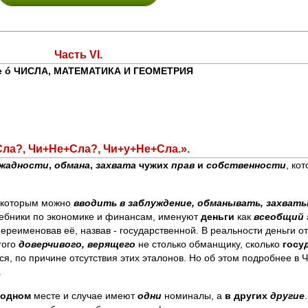
Часть VI.
е
ó
ЧИСЛА, МАТЕМАТИКА И ГЕОМЕТРИЯ
ла?, Чи+Не+Сла?, Чи+у+Не+Сла.».
жадности
,
обмана
,
захвата
чужих
прав
и
собственности
, ко
 которым можно
вводить в заблуждение, обманывать, захват
учебники по экономике и финансам, именуют
деньги
как
всеобщий 
переименовав её, назвав - государственной. В реальности деньги о
гого
доверчивого,
верящего
не столько обманщику, сколько
госу
я, по причине отсутствия этих эталонов. Но об этом подробнее в Ч
.
 одном
месте и случае имеют
одни
номиналы, а
в других
другие