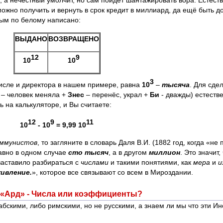
, а нечестный умолчит, но сам пойдёт шантажировать вора. Естеств
можно получить и вернуть в срок кредит в миллиард, да ещё быть 
рным по белому написано:
ВЫДАНО
ВОЗВРАЩЕНО
12
9
10
10
3
исле и директора в нашем примере, равна
10
–
тысяча
. Для сде
– человек меняла +
Знес
– перенёс, украл +
Би
- дважды) естестве
ь на калькуляторе, и Вы считаете:
12
9
11
10
- 10
= 9,99 10
ммунистов
, то загляните в словарь Даля В.И. (1882 год, когда «не
равно в одном случае
сто тысяч
, а в другом
миллион
. Это значит
заставило разбираться с
числами
и такими понятиями, как
мера
и
и
ивление.
», которое все связывают со всем в Мироздании.
 «Ард» - Числа или коэффициенты?
бскими, либо римскими, но не русскими, а знаем ли мы что эти И