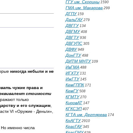
ГГУ им. Скорины
1590
ГМА им. Макарова
299
ДГПУ
159
ДальГАУ
279
ДВГГУ
134
ДВГМУ
408
ДВГТУ
936
ДВГУПС
305
ДВФУ
949
ДонГТУ
498
ДИТМ МНТУ
109
ИвГМА
488
торые
никогда небыли и не
ИГХТУ
131
ИжГТУ
145
КемГППК
171
ывать
чужие права и
КемГУ
508
эквивалент стоимости
КГМТУ
270
тражают только
КировАТ
147
дарству
и его служащим
,
КГКСЭП
407
асти VI «Оружие - Деньги»,
КГТА им. Дегтярева
174
КнАГТУ
2910
КрасГАУ
345
. Но именно числа
КрасГМУ
629