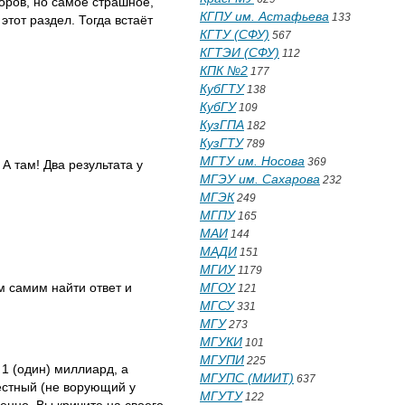
оров, но самое страшное,
КГПУ им. Астафьева
133
тот раздел. Тогда встаёт
КГТУ (СФУ)
567
КГТЭИ (СФУ)
112
КПК №2
177
КубГТУ
138
КубГУ
109
КузГПА
182
КузГТУ
789
МГТУ им. Носова
369
А там! Два результата у
МГЭУ им. Сахарова
232
МГЭК
249
МГПУ
165
МАИ
144
МАДИ
151
МГИУ
1179
МГОУ
м самим найти ответ и
121
МГСУ
331
МГУ
273
МГУКИ
101
МГУПИ
225
 1 (один) миллиард, а
МГУПС (МИИТ)
637
честный (не ворующий у
МГУТУ
122