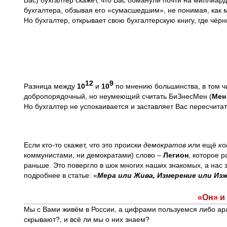
Вас) бухгалтер скажет, что Вас обманули почти на миллиард
бухгалтера, обзывая его «сумасшедшим», не понимая, как 
Но бухгалтер, открывает свою бухгалтерскую книгу, где чё
12
9
Разница между
10
и
10
по мнению большинства, в том ч
добропорядочный, но неумеющий считать БиЗнесМен (
Мен
Но бухгалтер не успокаивается и заставляет Вас пересчитат
Если кто-то скажет, что это происки
демократов
или ещё
ко
коммунистами, ни демократами) слово –
Легион
, которое 
раньше. Это повергло в шок многих наших знакомых, а нас 
подробнее в статье: «
Мера или Жива, Измерение или Изж
«Он» и
Мы с Вами живём в России, а цифрами пользуемся либо ара
скрывают?, и всё ли мы о них знаем?