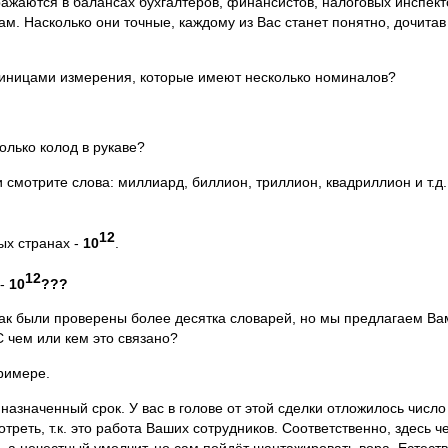
ажаются в балансах бухгалтеров, финансистов, налоговых инспект
. Насколько они точные, каждому из Вас станет понятно, дочитав э
единицами измерения, которые имеют несколько номиналов?
олько колод в рукаве?
смотрите слова: миллиард, биллион, триллион, квадриллион и т.д. 
12
рых странах -
10
.
12
 -
10
???
как были проверены более десятка словарей, но мы предлагаем Ва
С чем или кем это связано?
римере.
назначенный срок. У вас в голове от этой сделки отложилось число
треть, т.к. это работа Ваших сотрудников. Соответственно, здесь 