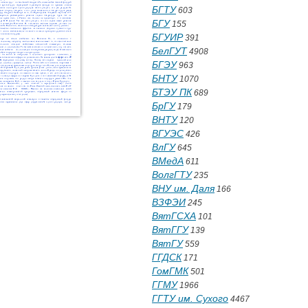
БГТУ
603
БГУ
155
БГУИР
391
БелГУТ
4908
БГЭУ
963
БНТУ
1070
БТЭУ ПК
689
БрГУ
179
ВНТУ
120
ВГУЭС
426
ВлГУ
645
ВМедА
611
ВолгГТУ
235
ВНУ им. Даля
166
ВЗФЭИ
245
ВятГСХА
101
ВятГГУ
139
ВятГУ
559
ГГДСК
171
ГомГМК
501
ГГМУ
1966
ГГТУ им. Сухого
4467