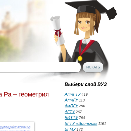
Выбери свой ВУЗ
 Ра – геометрия
АлтГТУ
419
АлтГУ
113
АмПГУ
296
АГТУ
267
БИТТУ
794
БГТУ «Военмех»
1191
БГМУ
172