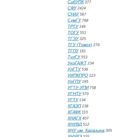
СибУПК
377
СФУ
2424
СНАУ
567
СумГУ
768
ТРТУ
149
ТОГУ
551
ТГЭУ
325
ТГУ (Томск)
276
ТГПУ
181
ТулГУ
553
УкрГАЖТ
234
УлГТУ
536
УИПКПРО
123
УрГПУ
195
УГТУ-УПИ
758
УГНТУ
570
УГТУ
134
ХГАЭП
138
ХГАФК
110
ХНАГХ
407
ХНУВД
512
ХНУ им. Каразина
305
ХНУРЭ
325