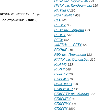
ПГПУ им. Короленко
296
ПНТУ им. Кондратюка
120
РАНХиГС
190
+он, окти+лли+он и т.д. –
РОАТ МИИТ
608
нное отражение «
лли
»,
РТА
245
РГГМУ
117
РГПУ им. Герцена
123
РГППУ
142
РГСУ
162
«МАТИ» — РГТУ
121
РГУНиГ
260
РЭУ им. Плеханова
123
РГАТУ им. Соловьёва
219
РязГМУ
125
РГРТУ
666
СамГТУ
131
СПбГАСУ
315
ИНЖЭКОН
328
СПбГИПСР
136
СПбГЛТУ им. Кирова
227
СПбГМТУ
143
СПбГПМУ
146
СПбГПУ
1599