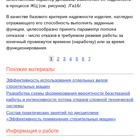
в процессе ЖЦ (см. рисунок) /Га16/.
В качестве базового критерия надежности изделия, наглядно
отражающего его способность выполнять заданные
функции, целесообразно принять
параметр потока
отказов
- число отказов в требуемом режиме работы за
конечный промежуток времени (наработку) или за время
функционирования.
1
2
3
4
5
6
7
Похожие материалы
Эффективность использования отдельных видов
строительных машин
Разработка схемы формирования вероятности безотказной
работы и интенсивности потока отказов сложной технической
системы
Состав практических занятий по дисциплине
«Эффективность применения строительных машин»
Информация о работе