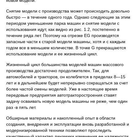
новой модели.
Снятие модели с производства может происходить довольно
быстро — в течение одного года. Однако следующие за этим
периодом уменьшение парка машин и снятие модели с
использования идут, как видно из рис. 1.2, постепенно в
течение ряда лет. Поэтому на отрезке EG производятся
запасные части к старой модели машины, хотя и с каждым
годом все в меньшем количестве. В точке G прекращаются
использование модели и ее жизненный цикл.
Жизненный цикл большинства моделей машин массового
производства достаточно продолжителен. Так, для
автомобилей и тракторов, он колеблется в пределах 8—15
лет и в дальнейшем будет непрерывно сокращаться за счет
более частой смены моделей. Уже в настоящее время
передовые предприятия автотракторостроения ставят
задачу осваивать новую модель машины не реже, чем один
раз -в пять лет.
Обширные материалы и накопленный опыт в области
создания, внедрения и эксплуатации вновь разработанной и
модернизированной техники позволяют проследить
качественный характер динамики изменения ее надежности