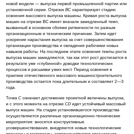
новой модели — выпуска первой промышленной партии или
установочной серии. Отрезок
ВС
характеризует стадию
освоения массового выпуска машины. Кривая роста выпуска
машин на отрезке ВС имеет вначале замедленный темп,
вызванный в основном сбоями ритмичности по разным
организационным и техническим причинам. Затем идет
ускорение нарастания выпуска за счет совершенствования
организации производства и овладения рабочими новых
навыков работы. На последнем этапе освоения темпы роста
выпуска машин замедляются, так как этот рост достигается в
результате уже «глубинной» доводки технологических
процессов и расшивки узких мест. Период освоения в
практике отечественного массового машиностроительного
производства остается пока длительным и составляет 2—3
года.
Точка
С
означает достижение проектной величины выпуска,
и с этого момента на отрезке
CD
идет устойчивый массовый
выпуск машин. На стадии установившегося производства
осуществляются различные организационно-технические
мероприятия: вносятся конструктивные
усовершенствования, внедряются новые технологические
процессы и материалы, совершенствуется организация