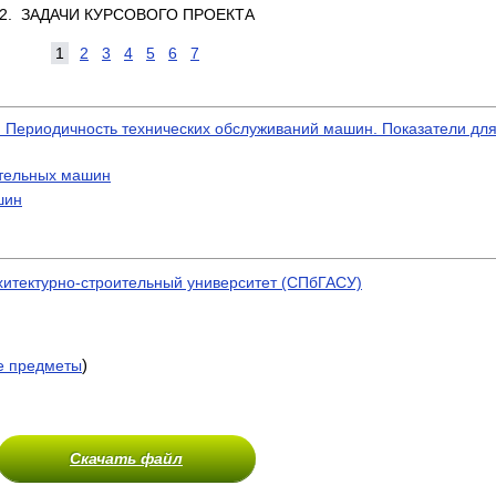
2. ЗАДАЧИ КУРСОВОГО ПРОЕКТА
1
2
3
4
5
6
7
. Периодичность технических обслуживаний машин. Показатели дл
ительных машин
шин
хитектурно-строительный университет (СПбГАСУ)
)
е предметы
Скачать файл