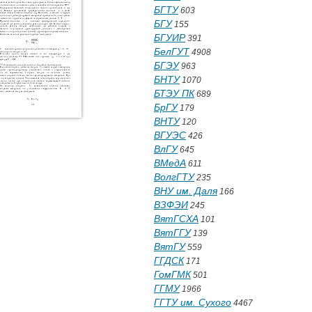
БГТУ
603
БГУ
155
БГУИР
391
БелГУТ
4908
БГЭУ
963
БНТУ
1070
БТЭУ ПК
689
БрГУ
179
ВНТУ
120
ВГУЭС
426
ВлГУ
645
ВМедА
611
ВолгГТУ
235
ВНУ им. Даля
166
ВЗФЭИ
245
ВятГСХА
101
ВятГГУ
139
ВятГУ
559
ГГДСК
171
ГомГМК
501
ГГМУ
1966
ГГТУ им. Сухого
4467