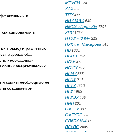
МТУСИ
179
ХАИ
656
ТПУ
455
эффективный и
НИУ МЭИ
640
НМСУ «Горный»
1701
 складирования в
ХПИ
1534
НТУУ «КПИ»
213
НУК им. Макарова
543
 винтовые) и различные
НВ
1001
сы, аэрожелоба,
НГАВТ
362
ств, необходимой
НГАУ
411
и общих энергетических
НГАСУ
817
НГМУ
665
НГПУ
214
ов машины необходимо не
НГТУ
4610
боты создаваемой
НГУ
1993
НГУЭУ
499
НИИ
201
ОмГТУ
302
ОмГУПС
230
СПбПК №4
115
ПГУПС
2489