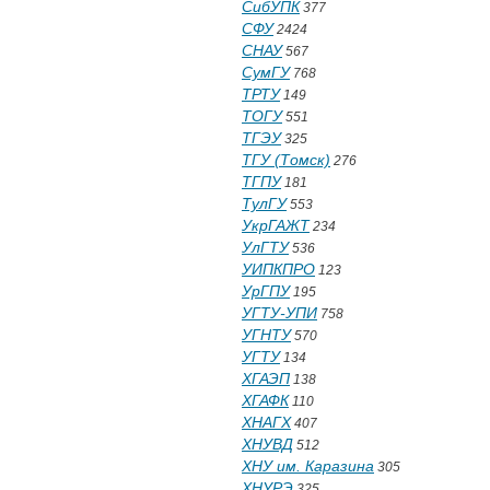
СибУПК
377
СФУ
2424
СНАУ
567
СумГУ
768
ТРТУ
149
ТОГУ
551
ТГЭУ
325
ТГУ (Томск)
276
ТГПУ
181
ТулГУ
553
УкрГАЖТ
234
УлГТУ
536
УИПКПРО
123
УрГПУ
195
УГТУ-УПИ
758
УГНТУ
570
УГТУ
134
ХГАЭП
138
ХГАФК
110
ХНАГХ
407
ХНУВД
512
ХНУ им. Каразина
305
ХНУРЭ
325