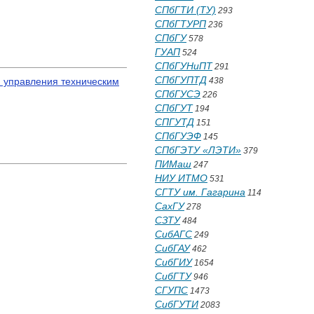
СПбГТИ (ТУ)
293
СПбГТУРП
236
СПбГУ
578
ГУАП
524
СПбГУНиПТ
291
СПбГУПТД
я управления техническим
438
СПбГУСЭ
226
СПбГУТ
194
СПГУТД
151
СПбГУЭФ
145
СПбГЭТУ «ЛЭТИ»
379
ПИМаш
247
НИУ ИТМО
531
СГТУ им. Гагарина
114
СахГУ
278
СЗТУ
484
СибАГС
249
СибГАУ
462
СибГИУ
1654
СибГТУ
946
СГУПС
1473
СибГУТИ
2083