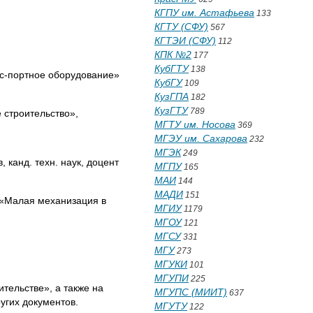
КГПУ им. Астафьева
133
КГТУ (СФУ)
567
КГТЭИ (СФУ)
112
КПК №2
177
КубГТУ
138
с-портное оборудование»
КубГУ
109
КузГПА
182
КузГТУ
789
строительство»,
МГТУ им. Носова
369
МГЭУ им. Сахарова
232
МГЭК
249
, канд. техн. наук, доцент
МГПУ
165
МАИ
144
МАДИ
151
 «Малая механизация в
МГИУ
1179
МГОУ
121
МГСУ
331
МГУ
273
МГУКИ
101
МГУПИ
225
тельстве», а также на
МГУПС (МИИТ)
637
угих документов.
МГУТУ
122