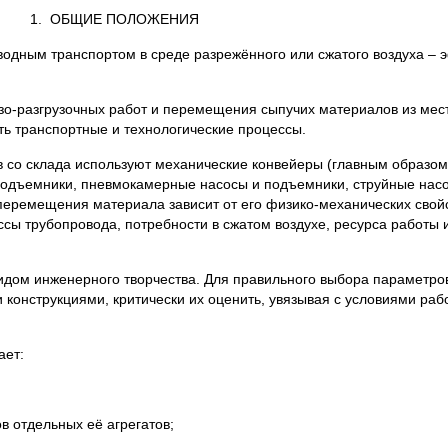
1. ОБЩИЕ ПОЛОЖЕНИЯ
одным транспортом в среде разрежённого или сжатого воздуха – 
о-разгрузочных работ и перемещения сыпучих материалов из мест
ь транспортные и технологические процессы.
 со склада используют механические конвейеры (главным образом
подъемники, пневмокамерные насосы и подъемники, струйные насо
перемещения материала зависит от его физико-механических свой
ссы трубопровода, потребности в сжатом воздухе, ресурса работы 
идом инженерного творчества. Для правильного выбора параметр
 конструкциями, критически их оценить, увязывая с условиями ра
ает:
 отдельных её агрегатов;