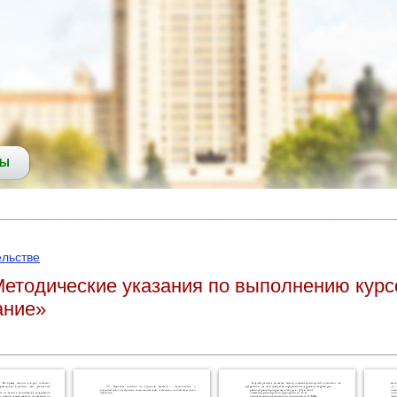
СЫ
ельстве
Методические указания по выполнению курс
ание»