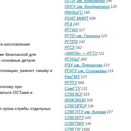
ПГПУ им. Короленко
296
ПНТУ им. Кондратюка
120
РАНХиГС
190
РОАТ МИИТ
608
РТА
245
РГГМУ
117
РГПУ им. Герцена
123
РГППУ
142
и изготовления.
РГСУ
162
«МАТИ» — РГТУ
121
же безопасной для
РГУНиГ
260
 основные детали.
РЭУ им. Плеханова
123
тизацию, ремонт, смазку и
РГАТУ им. Соловьёва
219
РязГМУ
125
РГРТУ
666
Поэтому при
СамГТУ
131
оваться ОСТами и
СПбГАСУ
315
ИНЖЭКОН
328
СПбГИПСР
136
я срока службы отдельных
СПбГЛТУ им. Кирова
227
СПбГМТУ
143
СПбГПМУ
146
СПбГПУ
1599