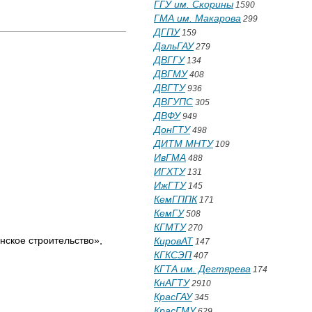
ГГУ им. Скорины
1590
ГМА им. Макарова
299
ДГПУ
159
ДальГАУ
279
ДВГГУ
134
ДВГМУ
408
ДВГТУ
936
ДВГУПС
305
ДВФУ
949
ДонГТУ
498
ДИТМ МНТУ
109
ИвГМА
488
ИГХТУ
131
ИжГТУ
145
КемГППК
171
КемГУ
508
КГМТУ
270
ское строительство»,
КировАТ
147
КГКСЭП
407
КГТА им. Дегтярева
174
КнАГТУ
2910
КрасГАУ
345
КрасГМУ
629