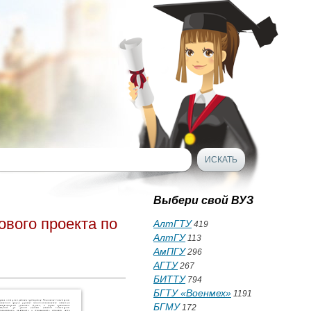
Выбери свой ВУЗ
ового проекта по
АлтГТУ
419
АлтГУ
113
АмПГУ
296
АГТУ
267
БИТТУ
794
БГТУ «Военмех»
1191
БГМУ
172