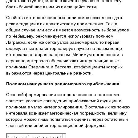
достаточно густая, можно в качестве узлов по Чебышеву
брать ближайшие к ним из имеющейся сетки.
Свойства интерполяционных полиномов позвол яют дать
рекомендации к их практическому применению. Так, в
общем случае или если имеется возможность выбора узлов
по Чебышеву, рекомендуется использовать полином
Лагранжа, если же сетка узлов равномерная, то первая
формула ньютона интерполирует лучше на левом конце
интервала, а вторая на правом. Минимум погрешности в
середине интервала обеспечивают интерполяционные
полиномы Стерлинга и Бесселя, коэффициенты которых
выражаются через центральные разности.
Полином наилучшего равномерного приближнения.
Основой формирования интерполяционного полинома
является условие совпадения приближаемой функции и
полинома в узлах интерполирования. В остальных же точках
интервала возникает методическая погрешность, величину
которой можно лишь попытаться оценить через остаточный
член той или иной интерполяционной формулы.