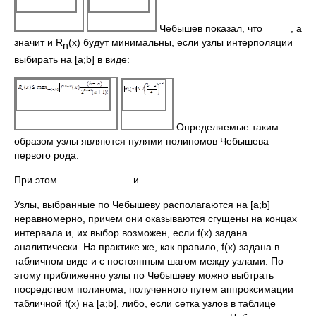
Чебышев показал, что , а
значит и R
(x) будут минимальны, если узлы интерполяции
n
выбирать на [a;b] в виде:
Определяемые таким
образом узлы являются нулями полиномов Чебышева
первого рода.
При этом и
Узлы, выбранные по Чебышеву располагаются на [a;b]
неравномерно, причем они оказываются сгущены на концах
интервала и, их выбор возможен, если f(x) задана
аналитически. На практике же, как правило, f(x) задана в
табличном виде и с постоянным шагом между узлами. По
этому приближенно узлы по Чебышеву можно выбтрать
посредством полинома, полученного путем аппроксимации
табличной f(x) на [a;b], либо, если сетка узлов в таблице