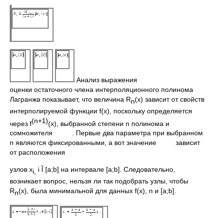
Анализ выражения
оценки остаточного члена интерполяционного полинома
Лагранжа показывает, что величина R
(x) зависит от свойств
n
интерполируемой функции f(x), поскольку определяется
(
n
+1)
через f
(x), выбранной степени n полинома и
сомножителя . Первые два параметра при выбранном
n являются фиксированными, а вот значение зависит
от расположения
узлов x
i Î [a;b] на интервале [a;b]. Следовательно,
i
,
возникает вопрос, нельзя ли так подобрать узлы, чтобы
R
(x), была минимальной для данных f(x), n и [a;b].
n