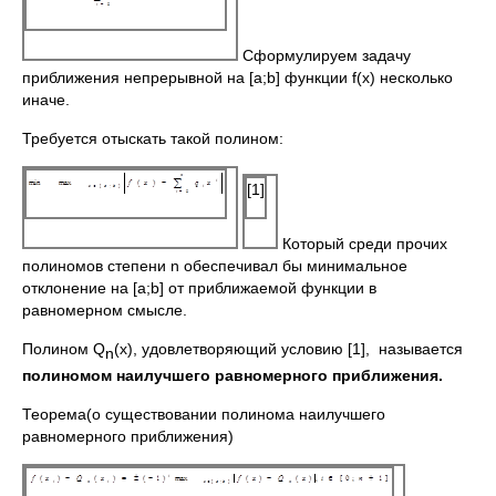
Сформулируем задачу
приближения непрерывной на [a;b] функции f(x) несколько
иначе.
Требуется отыскать такой полином:
[1]
Который среди прочих
полиномов степени n обеспечивал бы минимальное
отклонение на [a;b] от приближаемой функции в
равномерном смысле.
Полином Q
(x), удовлетворяющий условию [1], называется
n
полиномом наилучшего равномерного приближения.
Теорема(о существовании полинома наилучшего
равномерного приближения)