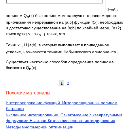
Чтобы
полином Q
(x) был полиномом наилучшего равномерного
n
приближения непрерывной на [a;b] функции f(x), необходимо
и достаточно существование на [a;b] по крайней мере, (n+2)
точек x
<x
<…<x
таких, что
0
1
n
+1
Точки x
, i Î [a;b], в которых выполняется приведенное
i
условие, называются точками Чебышевского альтернанса.
Существует несколько способов определения полинома
близкого к Q
(x).
n
1
2
Похожие материалы
Интерполирование функций. Интерполяционный полином
Лагранжа
Численное интегрирование. Ознакомление с квадратурными
формулами Ньютона-Котеса численного интегрирования
Методы многомерной оптимизации