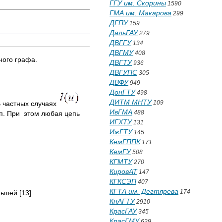
ГГУ им. Скорины
1590
ГМА им. Макарова
299
ДГПУ
159
ДальГАУ
279
ДВГГУ
134
ДВГМУ
408
ного графа.
ДВГТУ
936
ДВГУПС
305
ДВФУ
949
ДонГТУ
498
ДИТМ МНТУ
109
В частных случаях
ИвГМА
488
.п. При этом любая цепь
ИГХТУ
131
ИжГТУ
145
КемГППК
171
КемГУ
508
КГМТУ
270
КировАТ
147
КГКСЭП
407
КГТА им. Дегтярева
174
ьшей [13].
КнАГТУ
2910
КрасГАУ
345
КрасГМУ
629