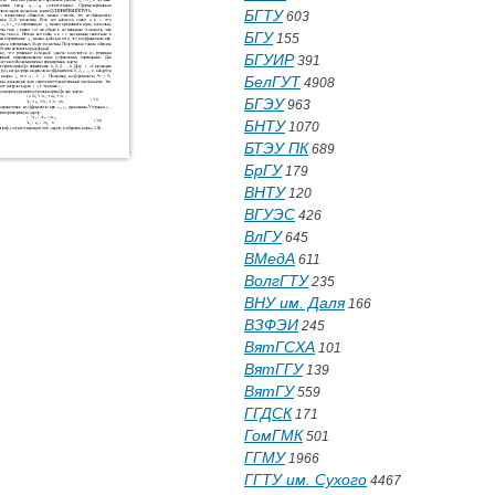
БГТУ
603
БГУ
155
БГУИР
391
БелГУТ
4908
БГЭУ
963
БНТУ
1070
БТЭУ ПК
689
БрГУ
179
ВНТУ
120
ВГУЭС
426
ВлГУ
645
ВМедА
611
ВолгГТУ
235
ВНУ им. Даля
166
ВЗФЭИ
245
ВятГСХА
101
ВятГГУ
139
ВятГУ
559
ГГДСК
171
ГомГМК
501
ГГМУ
1966
ГГТУ им. Сухого
4467