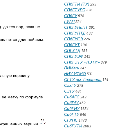
СПбГТИ (ТУ)
293
СПбГТУРП
236
СПбГУ
578
ГУАП
524
.д. до тех пор, пока не
СПбГУНиПТ
291
СПбГУПТД
438
СПбГУСЭ
 является длиннейшим.
226
СПбГУТ
194
СПГУТД
151
СПбГУЭФ
145
СПбГЭТУ «ЛЭТИ»
379
ПИМаш
247
НИУ ИТМО
531
альную вершину
СГТУ им. Гагарина
114
СахГУ
278
СЗТУ
484
 ее метку по формуле
СибАГС
249
СибГАУ
462
СибГИУ
1654
СибГТУ
946
СГУПС
1473
 окрашенных вершин
СибГУТИ
2083