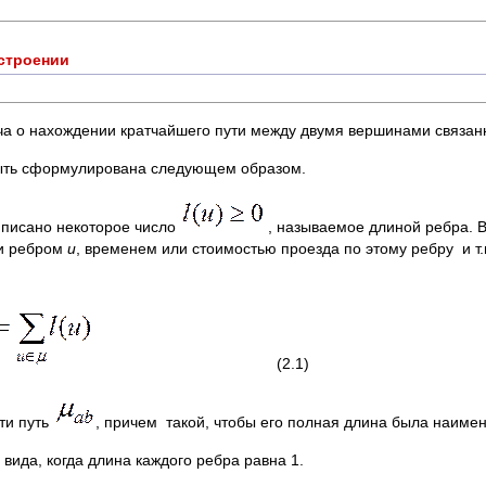
строении
ча о нахождении кратчайшего пути между двумя вершинами связан
быть сформулирована следующем образом.
иписано некоторое число
, называемое длиной ребра. 
и ребром
u
, временем или стоимостью проезда по этому ребру и т
(2.1)
ти путь
, причем такой, чтобы его полная длина была наимен
вида, когда длина каждого ребра равна 1.