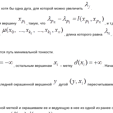
 хотя бы одна дуга, для которой можно увеличить
.
м вершину
, такую, что
, и т
ь
, длина которого равна
,
ся путь минимальной тонкости.
, остальным вершинам
– метку
. Нач
оследней окрашенной вершиной
дугой
пересчитываем
ой меткой и окрашиваем ее и ведующую в нее из одной из ранее