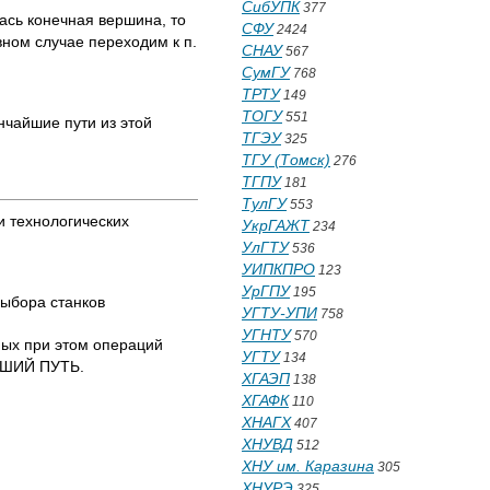
СибУПК
377
ась конечная вершина, то
СФУ
2424
вном случае переходим к п.
СНАУ
567
СумГУ
768
ТРТУ
149
ТОГУ
551
нчайшие пути из этой
ТГЭУ
325
ТГУ (Томск)
276
ТГПУ
181
ТулГУ
553
 технологических
УкрГАЖТ
234
УлГТУ
536
УИПКПРО
123
УрГПУ
195
выбора станков
УГТУ-УПИ
758
УГНТУ
570
мых при этом операций
УГТУ
134
АЙШИЙ ПУТЬ.
ХГАЭП
138
ХГАФК
110
ХНАГХ
407
ХНУВД
512
ХНУ им. Каразина
305
ХНУРЭ
325