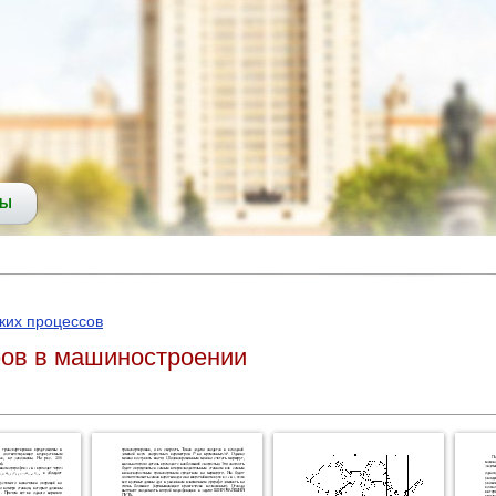
СЫ
ких процессов
фов в машиностроении