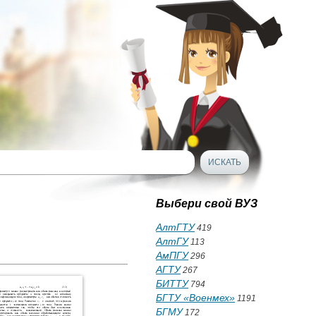
Выбери свой ВУЗ
АлтГТУ
419
АлтГУ
113
АмПГУ
296
АГТУ
267
БИТТУ
794
БГТУ «Военмех»
1191
БГМУ
172