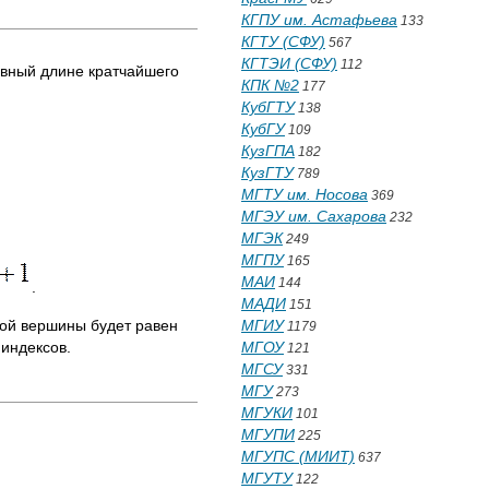
КГПУ им. Астафьева
133
КГТУ (СФУ)
567
КГТЭИ (СФУ)
112
авный длине кратчайшего
КПК №2
177
КубГТУ
138
КубГУ
109
КузГПА
182
КузГТУ
789
МГТУ им. Носова
369
МГЭУ им. Сахарова
232
МГЭК
249
МГПУ
165
МАИ
144
.
МАДИ
151
ной вершины будет равен
МГИУ
1179
индексов.
МГОУ
121
МГСУ
331
МГУ
273
МГУКИ
101
МГУПИ
225
МГУПС (МИИТ)
637
МГУТУ
122