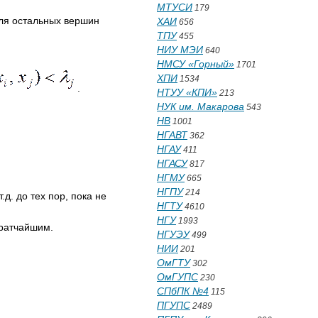
МТУСИ
179
Для остальных вершин
ХАИ
656
ТПУ
455
НИУ МЭИ
640
НМСУ «Горный»
1701
ХПИ
1534
.
НТУУ «КПИ»
213
НУК им. Макарова
543
НВ
1001
НГАВТ
362
НГАУ
411
НГАСУ
817
НГМУ
665
НГПУ
214
 т.д. до тех пор, пока не
НГТУ
4610
НГУ
1993
кратчайшим.
НГУЭУ
499
НИИ
201
ОмГТУ
302
ОмГУПС
230
СПбПК №4
115
ПГУПС
2489