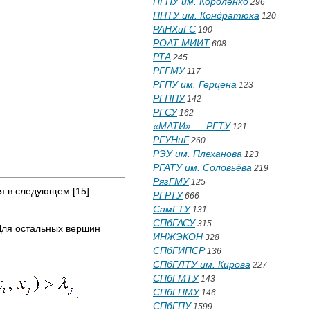
ПГПУ им. Короленко
296
ПНТУ им. Кондратюка
120
РАНХиГС
190
РОАТ МИИТ
608
РТА
245
РГГМУ
117
РГПУ им. Герцена
123
РГППУ
142
РГСУ
162
«МАТИ» — РГТУ
121
РГУНиГ
260
РЭУ им. Плеханова
123
РГАТУ им. Соловьёва
219
РязГМУ
125
я в следующем [15].
РГРТУ
666
СамГТУ
131
СПбГАСУ
315
Для остальных вершин
ИНЖЭКОН
328
СПбГИПСР
136
СПбГЛТУ им. Кирова
227
СПбГМТУ
143
СПбГПМУ
146
.
СПбГПУ
1599