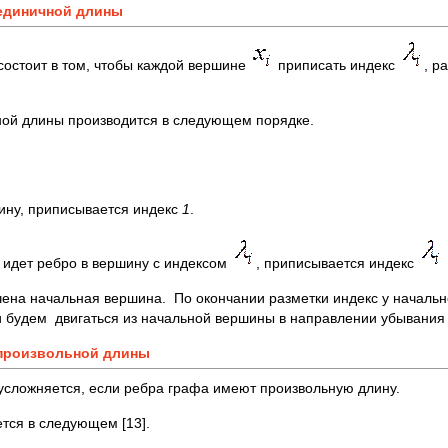
 единичной длины
состоит в том, чтобы каждой вершине
приписать индекс
, р
ной длины производится в следующем порядке.
ину, приписывается индекс
1
.
 идет ребро в вершину с индексом
, приписывается индекс
ечена начальная вершина. По окончании разметки индекс у началь
и будем двигаться из начальной вершины в направлении убывания 
и произвольной длины
сложняется, если ребра графа имеют произвольную длину.
тся в следующем [13].