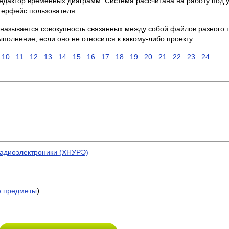
едактор временных диаграмм. Система рассчитана на работу под
терфейс пользователя.
 называется совокупность связанных между собой файлов разного 
полнение, если оно не относится к какому-либо проекту.
10
11
12
13
14
15
16
17
18
19
20
21
22
23
24
радиоэлектроники (ХНУРЭ)
)
е предметы