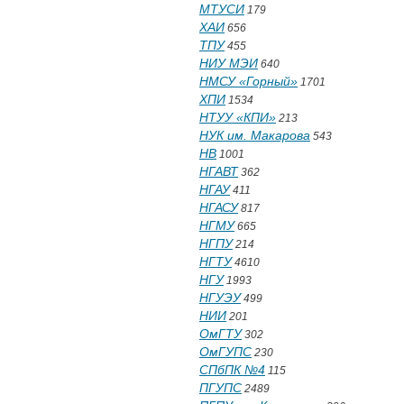
МТУСИ
179
ХАИ
656
ТПУ
455
НИУ МЭИ
640
НМСУ «Горный»
1701
ХПИ
1534
НТУУ «КПИ»
213
НУК им. Макарова
543
НВ
1001
НГАВТ
362
НГАУ
411
НГАСУ
817
НГМУ
665
НГПУ
214
НГТУ
4610
НГУ
1993
НГУЭУ
499
НИИ
201
ОмГТУ
302
ОмГУПС
230
СПбПК №4
115
ПГУПС
2489