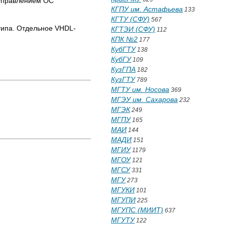
 управлением ОС
КГПУ им. Астафьева
133
КГТУ (СФУ)
567
типа. Отдельное VHDL-
КГТЭИ (СФУ)
112
КПК №2
177
КубГТУ
138
КубГУ
109
КузГПА
182
КузГТУ
789
МГТУ им. Носова
369
МГЭУ им. Сахарова
232
МГЭК
249
МГПУ
165
МАИ
144
МАДИ
151
МГИУ
1179
МГОУ
121
МГСУ
331
МГУ
273
МГУКИ
101
МГУПИ
225
МГУПС (МИИТ)
637
МГУТУ
122