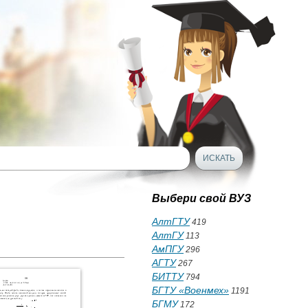
Выбери свой ВУЗ
АлтГТУ
419
АлтГУ
113
АмПГУ
296
АГТУ
267
БИТТУ
794
БГТУ «Военмех»
1191
БГМУ
172