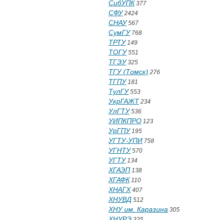
СибУПК
377
СФУ
2424
СНАУ
567
СумГУ
768
ТРТУ
149
ТОГУ
551
ТГЭУ
325
ТГУ (Томск)
276
ТГПУ
181
ТулГУ
553
УкрГАЖТ
234
УлГТУ
536
УИПКПРО
123
УрГПУ
195
УГТУ-УПИ
758
УГНТУ
570
УГТУ
134
ХГАЭП
138
ХГАФК
110
ХНАГХ
407
ХНУВД
512
ХНУ им. Каразина
305
ХНУРЭ
325