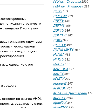
ГГУ им. Скорины
1590
ГМА им. Макарова
299
ДГПУ
159
ДальГАУ
279
ысокоскоростные
ДВГГУ
134
 для описания структуры и
ДВГМУ
408
ве стандарта Институтом
ДВГТУ
936
ДВГУПС
305
ДВФУ
949
живает описание структуры
ДонГТУ
498
лгоритмических языков
ДИТМ МНТУ
109
тный образец, что дает
ИвГМА
488
проектирования.
ИГХТУ
131
ИжГТУ
 исследование с его
145
КемГППК
171
КемГУ
508
КГМТУ
270
КировАТ
147
 и средств
КГКСЭП
407
КГТА им. Дегтярева
174
КнАГТУ
2910
сложности на языках VHDL
КрасГАУ
345
роекта, редактор текстов,
КрасГМУ
629