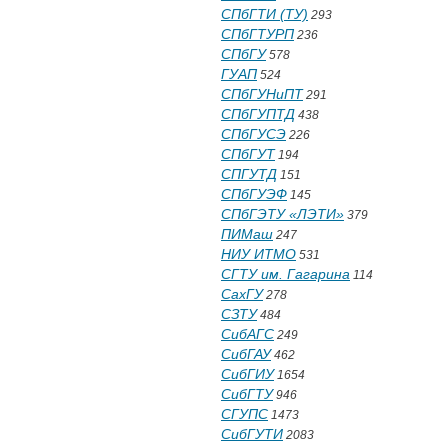
СПбГТИ (ТУ)
293
СПбГТУРП
236
СПбГУ
578
ГУАП
524
СПбГУНиПТ
291
СПбГУПТД
438
СПбГУСЭ
226
СПбГУТ
194
СПГУТД
151
СПбГУЭФ
145
СПбГЭТУ «ЛЭТИ»
379
ПИМаш
247
НИУ ИТМО
531
СГТУ им. Гагарина
114
СахГУ
278
СЗТУ
484
СибАГС
249
СибГАУ
462
СибГИУ
1654
СибГТУ
946
СГУПС
1473
СибГУТИ
2083