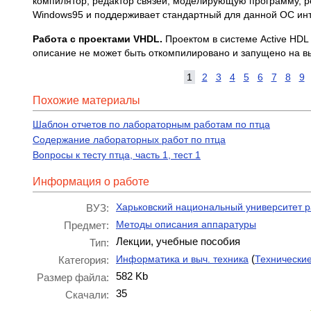
компилятор, редактор связей, моделирующую программу, р
Windows95 и поддерживает стандартный для данной ОС ин
Работа с проектами VHDL.
Проектом в системе Active HDL
описание не может быть откомпилировано и запущено на вы
1
2
3
4
5
6
7
8
9
Похожие материалы
Шаблон отчетов по лабораторным работам по птца
Содержание лабораторных работ по птца
Вопросы к тесту птца, часть 1, тест 1
Информация о работе
Харьковский национальный университет 
ВУЗ:
Методы описания аппаратуры
Предмет:
Лекции, учебные пособия
Тип:
(
Информатика и выч. техника
Технически
Категория:
582 Kb
Размер файла:
35
Скачали: