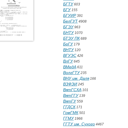
БГТУ
603
БГУ
155
БГУИР
391
БелГУТ
4908
БГЭУ
963
БНТУ
1070
БТЭУ ПК
689
БрГУ
179
ВНТУ
120
ВГУЭС
426
ВлГУ
645
ВМедА
611
ВолгГТУ
235
ВНУ им. Даля
166
ВЗФЭИ
245
ВятГСХА
101
ВятГГУ
139
ВятГУ
559
ГГДСК
171
ГомГМК
501
ГГМУ
1966
ГГТУ им. Сухого
4467