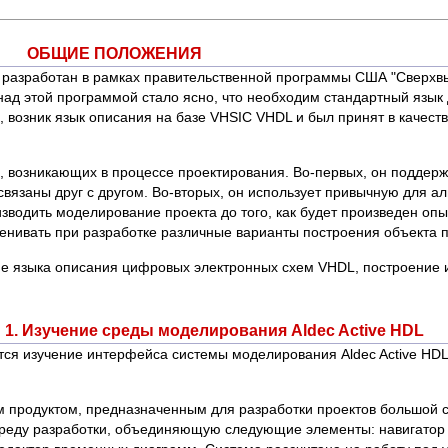
ОБЩИЕ ПОЛОЖЕНИЯ
л разработан в рамках правительственной программы США "Сверхв
 над этой программой стало ясно, что необходим стандартный язык
 возник язык описания на базе VHSIC VHDL и был принят в качест
д, возникающих в процессе проектирования. Во-первых, он поддер
и связаны друг с другом. Во-вторых, он использует привычную для а
изводить моделирование проекта до того, как будет произведен опы
енивать при разработке различные варианты построения объекта 
ие языка описания цифровых электронных схем VHDL, построение и
1. Изучение среды моделирования Aldec Active HDL
я изучение интерфейса системы моделирования Aldec Active HDL
м продуктом, предназначенным для разработки проектов большой 
 среду разработки, объединяющую следующие элементы: навигатор п