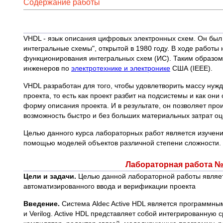
Содержание работы
VHDL - язык описания цифровых электронных схем. Он бы
интегральные схемы", открытой в 1980 году. В ходе работы
функционирования интегральных схем (ИС). Таким образом,
инженеров по
электротехнике и электронике
США (IEEE).
VHDL разработан для того, чтобы удовлетворить массу нуж
проекта, то есть как проект разбит на подсистемы и как он
форму описания проекта. И в результате, он позволяет про
возможность быстро и без больших материальных затрат оц
Целью данного курса лабораторных работ является изучен
помощью моделей объектов различной степени сложности.
Лабораторная работа № 
Цели и задачи.
Целью данной лабораторной работы являетс
автоматизированного ввода и верификации проекта
Введение.
Система Aldec Active HDL является программны
и Verilog. Active HDL представляет собой интегрированную