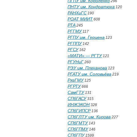
ПГПУ им. Короленко
296
ПНТУ им. Кондратюка
120
РАНХиГС
190
РОАТ МИИТ
608
РТА
245
РГГМУ
117
РГПУ им. Герцена
123
РГППУ
142
РГСУ
162
«МАТИ» — РГТУ
121
РГУНиГ
260
РЭУ им. Плеханова
123
РГАТУ им. Соловьёва
219
РязГМУ
125
РГРТУ
666
СамГТУ
131
СПбГАСУ
315
ИНЖЭКОН
328
СПбГИПСР
136
СПбГЛТУ им. Кирова
227
СПбГМТУ
143
СПбГПМУ
146
СПбГПУ
1599