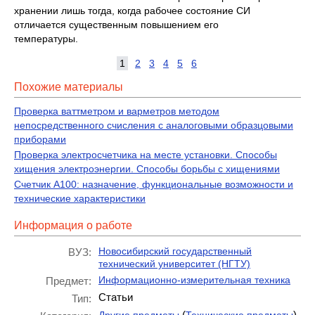
хранении лишь тогда, когда рабочее состояние СИ
отличается существен­ным повышением его
температуры.
1
2
3
4
5
6
Похожие материалы
Проверка ваттметром и варметров методом
непосредственного счисления с аналоговыми образцовыми
приборами
Проверка электросчетчика на месте установки. Способы
хищения электроэнергии. Способы борьбы с хищениями
Счетчик A100: назначение, функциональные возможности и
технические характеристики
Информация о работе
Новосибирский государственный
ВУЗ:
технический университет (НГТУ)
Информационно-измерительная техника
Предмет:
Статьи
Тип:
(
)