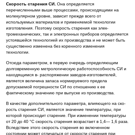
Скорость старения СИ.
Она определяется
перечисленными выше процессами, происходящими на
молекулярном уровне, за­висит прежде всего от
используемых материалов и применяемой технологии
изготовления. Поэтому скорость старения как элек­
тромеханических, так и электронных приборов определяется
устоявшейся технологией их производства и не может быть
су­щественно изменена без коренного изменения
технологии.
Отсюда параметром, в первую очередь определяющим
долго­временную метрологическую работоспособность СИ и
находящим­ся в- распоряжении заводов-изготовителей,
является величина запаса нормируемого предела
допускаемой погрешности СИ по отношению к ее
фактическому значению при выпуске из про­изводства.
В качестве дополнительного параметра, влияющего на ско­
рость старения СИ, является значение тем­пературы, при
которой происходит старение. При изменении температуры
от 20 до 40 °С скорость старения возрастает в 1,4— 1,6 раза.
Вследствие этого скорость старения во включенном
состоянии может отличаться от скорости старения при