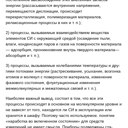
энергии (рассасываются внутренние напряжения,
перемещаются дислока­ции, происходит
перекристаллизация, полимеризация материалов,
релаксационные процессы в них и т. п.);
2) процессы, вызываемые взаимодействием вещества
элемен­тов СИ с окружающей средой (осаждение пыли,
влаги, конден­сация паров и газов на поверхности материала
— адсорбция, про­никновение внутрь твердого материала—
абсорбция и т. п.);
3) процессы, вызываемые колебаниями температуры и дру­
гими потоками энергии (растрескивание, усыхание, возгонка
ато­мов и молекул с поверхности материала, изменение
фазового состояния, флуктуационные изменения
межмолекулярных и меж­атомных связей и т. п.).
Наиболее важный вывод, состоит в том, что все эти
процессы происходят в основном на молекулярном уровне и
не зависят от того, находится ли СИ в эксплуатации или
хранится в шкафу. Поэтому часто исполь­зуемое. понятие
«наработка во включенном состоянии» для средств
измерений не имеет смысла. Приборы подвержены ста­