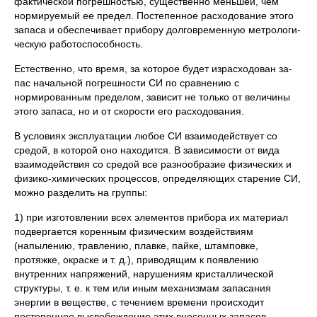
фактической погрешностью, существенно меньшей, чем
нормируемый ее предел. Постепенное расходование этого
запаса и обеспечивает прибору долговременную метрологи­
ческую работоспособность.
Естественно, что время, за которое будет израсходован за­
пас начальной погрешности СИ по сравнению с
нормированным пределом, зависит не только от величины
этого запаса, но и от скорости его расходования.
В условиях эксплуатации любое СИ взаимо­действует со
средой, в которой оно находится. В зависимости от вида
взаимодействия со средой все разнообразие физических и
физико-химических процессов, определяющих старение СИ,
мож­но разделить на группы:
1) при изготовлении всех элементов прибора их материал
подвергается коренным физическим воздействиям
(напылению, травлению, плавке, пайке, штамповке,
протяжке, окраске и т. д.), приводящим к появлению
внутренних напряжений, нарушениям кристаллической
структуры, т. е. к тем или иным механизмам запасания
энергии в веществе, с течением времени происходит
постепенное высвобождение этих внесенных запасов