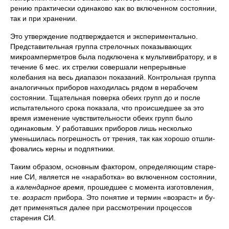
рению практически одинаково как во включенном состоянии,
так и при хранении.
Это утверждение подтверждается и экспери­ментально.
Представительная группа стрелочных показывающих
микроамперметров была подключена к мультивибратору, и в
те­чение 6 мес. их стрелки совершали непрерывные
колебания на весь диапазон показаний. Контрольная группа
аналогичных при­боров находилась рядом в нерабочем
состоянии. Тщательная по­верка обеих групп до и после
испытательного срока показала, что происшедшее за это
время изменение чувствительности обеих групп было
одинаковым. У работавших приборов лишь несколь­ко
уменьшилась погрешность от трения, так как хорошо отшли­
фовались керны и подпятники.
Таким образом, основным фактором, определяющим старе­
ние СИ, является не «наработка» во включенном состоянии,
а
календарное время
, прошедшее с момента изготовления,
т.е.
возраст
прибора. Это понятие и термин «возраст» и бу­
дет применяться далее при рассмотрении процессов
старения СИ.