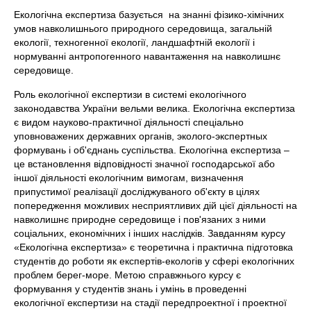
Екологічна експертиза базується на знанні фізико-хімічних
умов навколишнього природного середовища, загальній
екології, техногенної екології, ландшафтній екології і
нормуванні антропогенного навантаження на навколишнє
середовище.
Роль екологічної експертизи в системі екологічного
законодавства України вельми велика. Екологічна експертиза
є видом науково-практичної діяльності спеціально
уповноважених державних органів, эколого-экспертных
формувань і об'єднань суспільства. Екологічна експертиза –
це встановлення відповідності значної господарської або
іншої діяльності екологічним вимогам, визначення
припустимої реалізації досліджуваного об'єкту в цілях
попередження можливих несприятливих дій цієї діяльності на
навколишнє природне середовище і пов'язаних з ними
соціальних, економічних і інших наслідків. Завданням курсу
«Екологічна експертиза» є теоретична і практична підготовка
студентів до роботи як експертів-екологів у сфері екологічних
проблем берег-море. Метою справжнього курсу є
формування у студентів знань і умінь в проведенні
екологічної експертизи на стадії передпроектної і проектної