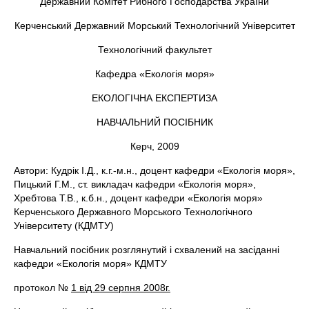
Державний Комітет Рибного Господарства України
Керченський Державний Морський Технологічний Університет
Технологічний факультет
Кафедра «Екологія моря»
ЕКОЛОГІЧНА ЕКСПЕРТИЗА
НАВЧАЛЬНИЙ ПОСІБНИК
Керч, 2009
Автори: Кудрік І.Д., к.г.-м.н., доцент кафедри «Екологія моря»,
Пицький Г.М., ст. викладач кафедри «Екологія моря»,
Хребтова Т.В., к.б.н., доцент кафедри «Екологія моря»
Керченського Державного Морського Технологічного
Університету (КДМТУ)
Навчальний посібник розглянутий і схвалений на засіданні
кафедри «Екологія моря» КДМТУ
протокол №
1 від 29 серпня
2008г
.