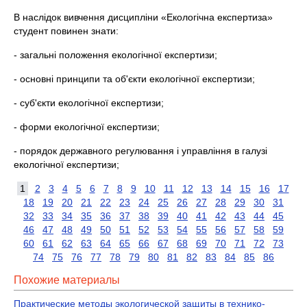
В наслідок вивчення дисципліни «Екологічна експертиза»
студент повинен знати:
- загальні положення екологічної експертизи;
- основні принципи та об'єкти екологічної експертизи;
- суб'єкти екологічної експертизи;
- форми екологічної експертизи;
- порядок державного регулювання і управління в галузі
екологічної експертизи;
1
2
3
4
5
6
7
8
9
10
11
12
13
14
15
16
17
18
19
20
21
22
23
24
25
26
27
28
29
30
31
32
33
34
35
36
37
38
39
40
41
42
43
44
45
46
47
48
49
50
51
52
53
54
55
56
57
58
59
60
61
62
63
64
65
66
67
68
69
70
71
72
73
74
75
76
77
78
79
80
81
82
83
84
85
86
Похожие материалы
Практические методы экологической защиты в технико-