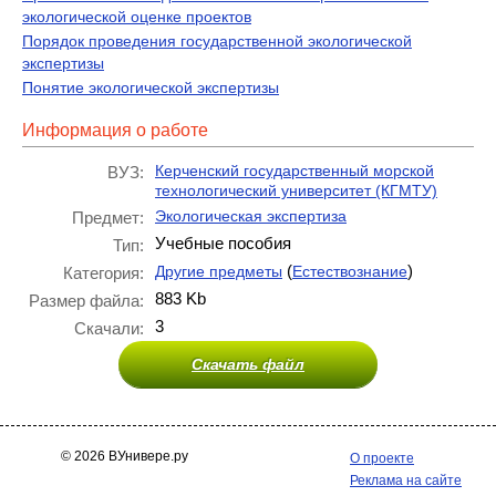
экологической оценке проектов
Порядок проведения государственной экологической
экспертизы
Понятие экологической экспертизы
Информация о работе
Керченский государственный морской
ВУЗ:
технологический университет (КГМТУ)
Экологическая экспертиза
Предмет:
Учебные пособия
Тип:
(
)
Другие предметы
Естествознание
Категория:
883 Kb
Размер файла:
3
Скачали:
Скачать файл
© 2026 ВУнивере.ру
О проекте
Реклама на сайте