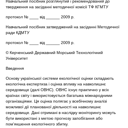
Навчальний посібник розглянутий і рекомендований до
твердження на засіданні методичної комісії ТФ КГМТУ
протокол № ____ від ______ 2009 р.
Навчальний посібник затверджений на засіданні Методичної
ради КДМТУ
протокол № ____ від ______ 2009 р.
© Керченський Державний Морський Технологічний
Університет
Введення
Основу української системи екологічної оцінки складають
екологічна експертиза і оцінка впливу на навколишнє
середовище (далі ОВНС). ОВНС існує практично у всіх
країнах світу і використовується багатьма міжнародними
організаціями. Ця оцінка полягає у всебічному аналізі
можливої дії планованої діяльності на навколишнє
середовище. Дані отримані в наслідку моніторингу можуть
бути використані з метою прогнозу запобігання або
пом'якшення екологічного збитку.