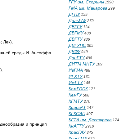
ГГУ им. Скорины
1590
ГМА им. Макарова
299
ДГПУ
159
ДальГАУ
279
ДВГГУ
134
ДВГМУ
408
ДВГТУ
936
; Лек).
ДВГУПС
305
ДВФУ
949
нешней среды И. Ансоффа
ДонГТУ
498
ДИТМ МНТУ
109
).
ИвГМА
488
ИГХТУ
131
ИжГТУ
145
КемГППК
171
КемГУ
508
КГМТУ
270
КировАТ
147
КГКСЭП
407
КГТА им. Дегтярева
174
азнообразия и принцип
КнАГТУ
2910
КрасГАУ
345
КрасГМУ
629