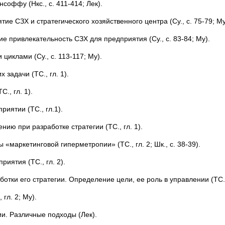
соффу (Нкс., с. 411-414; Лек).
е СЗХ и стратегического хозяйственного центра (Су., с. 75-79; Му
 привлекательность СЗХ для предприятия (Су., с. 83-84; Му).
иклами (Су., с. 113-117; Му).
 задачи (ТС., гл. 1).
., гл. 1).
риятии (ТС., гл.1).
нию при разработке стратегии (ТС., гл. 1).
маркетинговой гиперметропии» (ТС., гл. 2; Шк., с. 38-39).
иятия (ТС., гл. 2).
тки его стратегии. Определение цели, ее роль в управлении (ТС., 
гл. 2; Му).
и. Различные подходы (Лек).