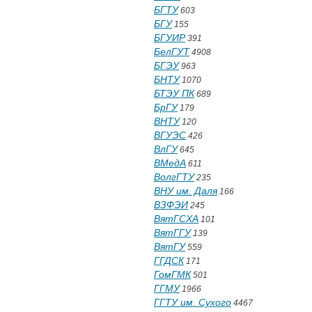
БГТУ
603
БГУ
155
БГУИР
391
БелГУТ
4908
БГЭУ
963
БНТУ
1070
БТЭУ ПК
689
БрГУ
179
ВНТУ
120
ВГУЭС
426
ВлГУ
645
ВМедА
611
ВолгГТУ
235
ВНУ им. Даля
166
ВЗФЭИ
245
ВятГСХА
101
ВятГГУ
139
ВятГУ
559
ГГДСК
171
ГомГМК
501
ГГМУ
1966
ГГТУ им. Сухого
4467