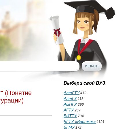
Выбери свой ВУЗ
" (Понятие
АлтГТУ
419
АлтГУ
гурации)
113
АмПГУ
296
АГТУ
267
БИТТУ
794
БГТУ «Военмех»
1191
БГМУ
172