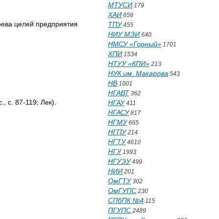
МТУСИ
179
ХАИ
656
рева целей предприятия
ТПУ
455
НИУ МЭИ
640
НМСУ «Горный»
1701
ХПИ
1534
НТУУ «КПИ»
213
НУК им. Макарова
543
НВ
1001
НГАВТ
362
 с. 87-119; Лек).
НГАУ
411
НГАСУ
817
НГМУ
665
НГПУ
214
НГТУ
4610
НГУ
1993
НГУЭУ
499
НИИ
201
ОмГТУ
302
ОмГУПС
230
СПбПК №4
115
ПГУПС
2489