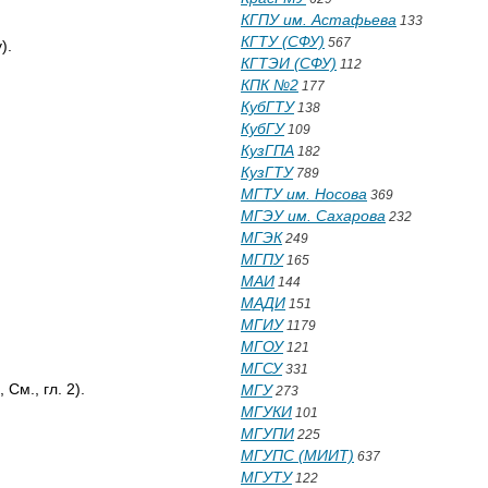
КГПУ им. Астафьева
133
КГТУ (СФУ)
567
).
КГТЭИ (СФУ)
112
КПК №2
177
КубГТУ
138
КубГУ
109
КузГПА
182
КузГТУ
789
МГТУ им. Носова
369
МГЭУ им. Сахарова
232
МГЭК
249
МГПУ
165
МАИ
144
МАДИ
151
МГИУ
1179
МГОУ
121
МГСУ
331
См., гл. 2).
МГУ
273
МГУКИ
101
МГУПИ
225
МГУПС (МИИТ)
637
МГУТУ
122