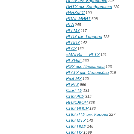
ПГПУ им. Короленко
296
ПНТУ им. Кондратюка
120
РАНХиГС
190
РОАТ МИИТ
608
РТА
245
РГГМУ
117
РГПУ им. Герцена
123
РГППУ
142
РГСУ
162
«МАТИ» — РГТУ
121
РГУНиГ
260
РЭУ им. Плеханова
123
РГАТУ им. Соловьёва
219
РязГМУ
125
РГРТУ
666
СамГТУ
131
СПбГАСУ
315
ИНЖЭКОН
328
СПбГИПСР
136
СПбГЛТУ им. Кирова
227
СПбГМТУ
143
СПбГПМУ
146
СПбГПУ
1599