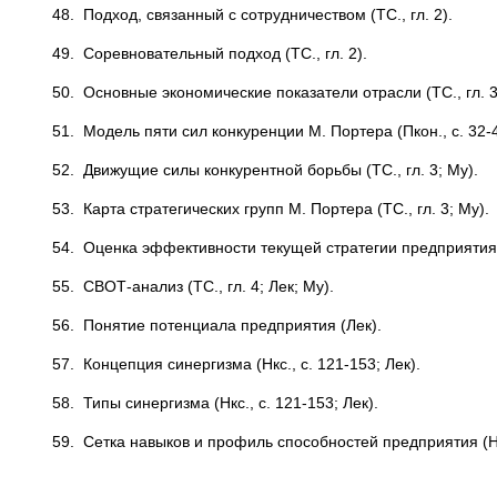
48. Подход, связанный с сотрудничеством (ТС., гл. 2).
49. Соревновательный подход (ТС., гл. 2).
50. Основные экономические показатели отрасли (ТС., гл. 3
51. Модель пяти сил конкуренции М. Портера (Пкон., с. 32-48
52. Движущие силы конкурентной борьбы (ТС., гл. 3; Му).
53. Карта стратегических групп М. Портера (ТС., гл. 3; Му).
54. Оценка эффективности текущей стратегии предприятия (
55. СВОТ-анализ (ТС., гл. 4; Лек; Му).
56. Понятие потенциала предприятия (Лек).
57. Концепция синергизма (Нкс., с. 121-153; Лек).
58. Типы синергизма (Нкс., с. 121-153; Лек).
59. Сетка навыков и профиль способностей предприятия (Нкс