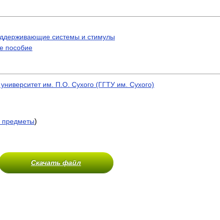
 поддерживающие системы и стимулы
ое пособие
университет им. П.О. Сухого (ГГТУ им. Сухого)
)
 предметы
Скачать файл