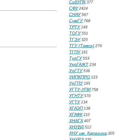
СибУПК
377
СФУ
2424
СНАУ
567
СумГУ
768
ТРТУ
149
ТОГУ
551
ТГЭУ
325
ТГУ (Томск)
276
ТГПУ
181
ТулГУ
553
УкрГАЖТ
234
УлГТУ
536
УИПКПРО
123
УрГПУ
195
УГТУ-УПИ
758
УГНТУ
570
УГТУ
134
ХГАЭП
138
ХГАФК
110
ХНАГХ
407
ХНУВД
512
ХНУ им. Каразина
305
ХНУРЭ
325