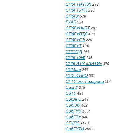
СПбГТИ (ТУ)
293
СПбГТУРП
236
СПбГУ
578
ГУАП
524
СПбГУНиПТ
291
СПбГУПТД
438
СПбГУСЭ
226
СПбГУТ
194
СПГУТД
151
СПбГУЭФ
145
СПбГЭТУ «ЛЭТИ»
379
ПИМаш
247
НИУ ИТМО
531
СГТУ им. Гагарина
114
СахГУ
278
СЗТУ
484
СибАГС
249
СибГАУ
462
СибГИУ
1654
СибГТУ
946
СГУПС
1473
СибГУТИ
2083