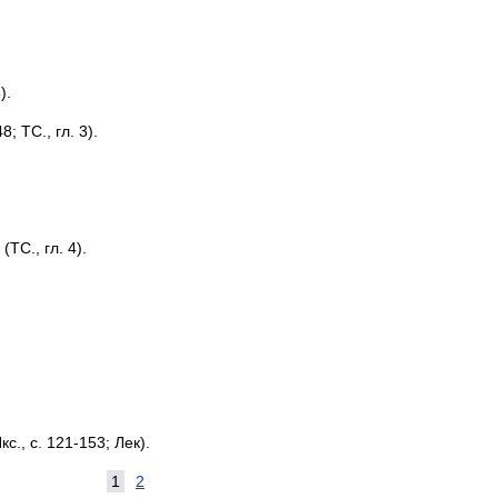
).
; ТС., гл. 3).
ТС., гл. 4).
., с. 121-153; Лек).
1
2