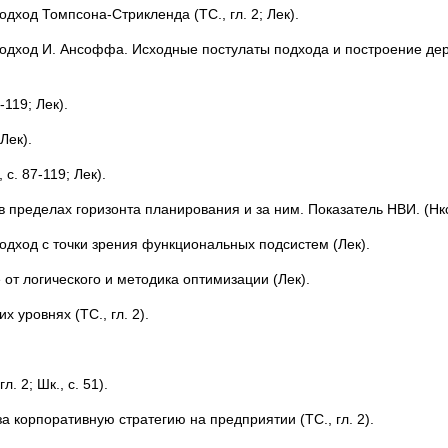
дход Томпсона-Стрикленда (ТС., гл. 2; Лек).
Подход И. Ансоффа. Исходные постулаты подхода и построение де
119; Лек).
Лек).
с. 87-119; Лек).
пределах горизонта планирования и за ним. Показатель НВИ. (Нкс.,
одход с точки зрения функциональных подсистем (Лек).
 от логического и методика оптимизации (Лек).
 уровнях (ТС., гл. 2).
 2; Шк., с. 51).
за корпоративную стратегию на предприятии (ТС., гл. 2).