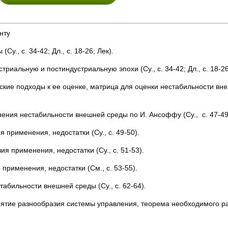
нту
., с. 34-42; Дл., с. 18-26; Лек).
иальную и постиндустриальную эпохи (Су., с. 34-42; Дл., с. 18-26
ские подходы к ее оценке, матрица для оценки нестабильности в
ения нестабильности внешней среды по И. Ансоффу (Су., с. 47-49
применения, недостатки (Су., с. 49-50).
я применения, недостатки (Су., с. 51-53).
применения, недостатки (См., с. 53-55).
абильности внешней среды (Су., с. 62-64).
ятие разнообразия системы управления, теорема необходимого р