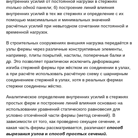
внутренних усилий от постоянной нагрузки в стержнях
только одной
панели; б) построение линий влияния
внутренних усилий в тех же стержнях и определение с их
помощью максимальных и минимальных значений
расчётных усилий при невыгодном сочетании постоянной и
временной нагрузок.
В строительных сооружениях внешняя нагрузка передаётся в
узлы фермы через различные конструктивные элементы,
например, плиты покрытий, настилы, поперечные балки и
др. Это позволяет практически исключить деформацию
изгиба стержней фермы при жёстком их соединении в узлах,
а при расчёте использовать расчётную схему с шарнирным
соединением стержней в узлах, хотя в реальных фермах
стержни соединены жёстко.
Аналитическое определение внутренних усилий в стержнях
простых ферм и построение линий влияния основано на
использовании уравнений статического равновесия для
условно отсечённой части фермы (метод сечений). В
зависимости от того, как проведено секущее сечение, и
какая часть фермы рассматривается, различают
способ
вырезания узлов
и
способ простых сечений.