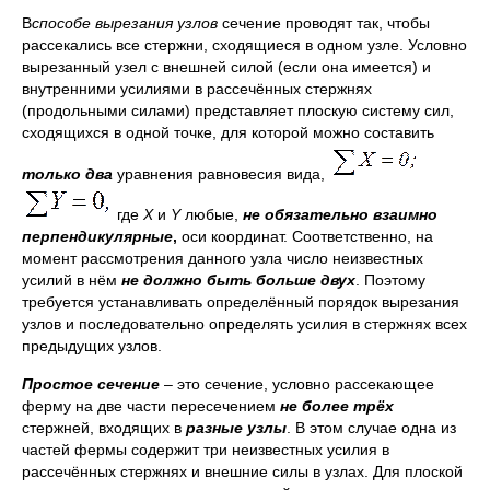
В
способе вырезания узлов
сечение проводят так, чтобы
рассекались все стержни, сходящиеся в одном узле. Условно
вырезанный узел с внешней силой (если она имеется) и
внутренними усилиями в рассечённых стержнях
(продольными силами) представляет плоскую систему сил,
сходящихся в одной точке, для которой можно составить
только два
уравнения равновесия вида,
где
X
и
Y
любые,
не обязательно
взаимно
перпендикулярные
,
оси координат. Соответственно, на
момент рассмотрения данного узла число неизвестных
усилий в нём
не должно быть больше двух
. Поэтому
требуется устанавливать определённый порядок вырезания
узлов и последовательно определять усилия в стержнях всех
предыдущих узлов.
Простое сечение
– это сечение, условно рассекающее
ферму на две части пересечением
не более трёх
стержней, входящих в
разные узлы
. В этом случае одна из
частей фермы содержит три неизвестных усилия в
рассечённых стержнях и внешние силы в узлах. Для плоской