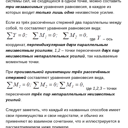
системы сил, не сходящихся в одной точке, можно составить
три независимых
уравнения равновесия, в каждое из
которых входит
только лишь одно
неизвестное усилие.
Если из трёх рассечённых стержней два параллельны между
собой, то составляют уравнения равновесия вида:
где
– ось
координат,
перпендикулярная двум параллельным
неизвестным усилиям
,
1,2
– точки пересечения
двух пар
неизвестных непараллельных усилий
, так называемые
моментные точки.
При
произвольной ориентации трёх рассечённых
стержней
составляют уравнения равновесия вида,
где
1,2,3
– точки
пересечения
трёх пар непараллельных неизвестных
усилий
.
Следует заметить, что каждый из названных способов имеет
свои преимущества и свои недостатки, и обычно их
применяют во взаимном сочетании, что и иллюстрируется в
рассматриваемом ниже примере.