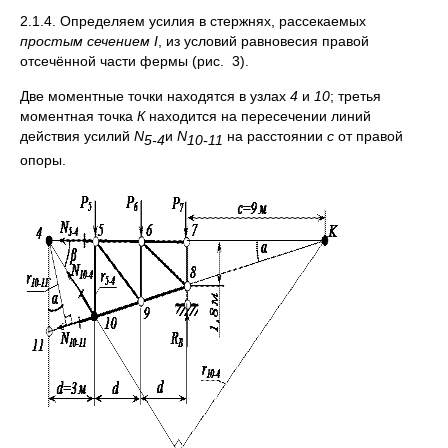
2.1.4. Определяем усилия в стержнях, рассекаемых
простым
сечением
I
, из условий равновесия правой
отсечённой части фермы (рис. 3).
Две моментные точки находятся в узлах
4
и
10
; третья
моментная точка
К
находится на пересечении линий
действия усилий
N
и
N
на расстоянии
c
от правой
5-4
10-11
опоры.