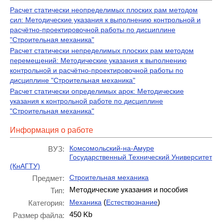
Расчет статически неопределимых плоских рам методом
сил: Методические указания к выполнению контрольной и
расчётно-проектировочной работы по дисциплине
"Строительная механика"
Расчет статически непределимых плоских рам методом
перемещений: Методические указания к выполнению
контрольной и расчётно-проектировочной работы по
дисциплине "Строительная механика"
Расчет статически определимых арок: Методические
указания к контрольной работе по дисциплине
"Строительная механика"
Информация о работе
Комсомольский-на-Амуре
ВУЗ:
Государственный Технический Университет
(КнАГТУ)
Строительная механика
Предмет:
Методические указания и пособия
Тип:
(
)
Механика
Естествознание
Категория:
450 Kb
Размер файла: