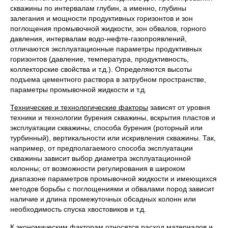
скважины по интервалам глубин, а именно, глубины
залегания и мощности продуктивных горизонтов и зон
поглощения промывочной жидкости, зон обвалов, горного
давления, интервалам водо-нефте-газопроявлений,
отличаются эксплуатационные параметры продуктивных
горизонтов (давление, температура, продуктивность,
коллекторские свойства и т.д.). Определяются высоты
подъема цементного раствора в затрубном пространстве,
параметры промывочной жидкости и т.д.
Технические и технологические факторы
зависят от уровня
техники и технологии бурения скважины, вскрытия пластов и
эксплуатации скважины, способа бурения (роторный или
турбинный), вертикальности или искривления скважины. Так,
например, от предполагаемого способа эксплуатации
скважины зависит выбор диаметра эксплуатационной
колонны; от возможности регулирования в широком
диапазоне параметров промывочной жидкости и имеющихся
методов борьбы с поглощениями и обвалами пород зависит
наличие и длина промежуточных обсадных колонн или
необходимость спуска хвостовиков и т.д.
К
экономическим факторам
относятся расход материалов и