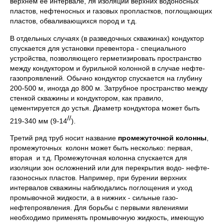
верхнем ее интервале, ля изоляции верхних водоносных
пластов, нефтеносных и газовых пропластков, поглощающих
пластов, обваливающихся пород и т.д.
В отдельных случаях (в разведочных скважинах) кондуктор
спускается для установки превентора - специального
устройства, позволяющего герметизировать пространство
между кондуктором и бурильной колонной в случае нефте-
газопроявлений. Обычно кондуктор спускается на глубину
200-500 м, иногда до 800 м. Затрубное пространство между
стенкой скважины и кондуктором, как правило,
цементируется до устья. Диаметр кондуктора может быть
//
219-340 мм (9-14
).
Третий ряд труб носит название
промежуточной колонны
,
промежуточных колонн может быть несколько: первая,
вторая и т.д. Промежуточная колонна спускается для
изоляции зон осложнений или для перекрытия водо- нефте-
газоносных пластов. Например, при бурении верхних
интервалов скважины наблюдались поглощения и уход
промывочной жидкости, а в нижних - сильные газо-
нефтепроявления. Для борьбы с первыми явлениями
необходимо применять промывочную жидкость, имеющую