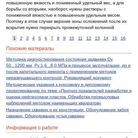
повышенную вязкость и пониженный удельный вес, а для
борьбы со вторыми, наоборот, нужны растворы с
пониженной вязкостью и повышенным удельным весом.
Поэтому в этом случае верхние зоны осложнений после их
вскрытия нужно перекрыть промежуточной колонной.
1
2
3
4
5
6
7
8
9
10
11
12
13
14
15
16
Похожие материалы
Методика диагностирования состояния задвижек Dy
50...1200 мм, Py 1,6...8,0 МПа в процессе эксплуатации, до и
после капитального ремонта с применением методов
неразрушающего контроля: Руководящий документ
Методические указания к курсовому и дипломному
проектированию по теме «Прогноз показателей разработки и
оценка нефтеотдачи пластов. Обработка промысловых
наблюдений методом наименьших квадратов»
Назначение скважин и их конструкции. Оборудование забоя
скважин. Оборудование устья скважин
Информация о работе