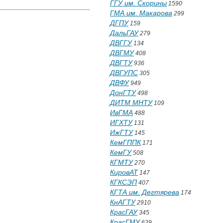
ГГУ им. Скорины
1590
ГМА им. Макарова
299
ДГПУ
159
ДальГАУ
279
ДВГГУ
134
ДВГМУ
408
ДВГТУ
936
ДВГУПС
305
ДВФУ
949
ДонГТУ
498
ДИТМ МНТУ
109
ИвГМА
488
ИГХТУ
131
ИжГТУ
145
КемГППК
171
КемГУ
508
КГМТУ
270
КировАТ
147
КГКСЭП
407
КГТА им. Дегтярева
174
КнАГТУ
2910
КрасГАУ
345
КрасГМУ
629