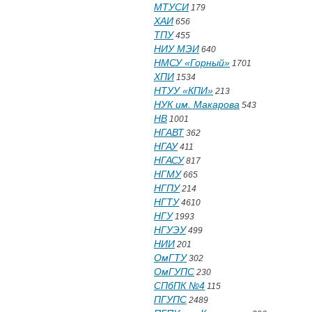
МТУСИ
179
ХАИ
656
ТПУ
455
НИУ МЭИ
640
НМСУ «Горный»
1701
ХПИ
1534
НТУУ «КПИ»
213
НУК им. Макарова
543
НВ
1001
НГАВТ
362
НГАУ
411
НГАСУ
817
НГМУ
665
НГПУ
214
НГТУ
4610
НГУ
1993
НГУЭУ
499
НИИ
201
ОмГТУ
302
ОмГУПС
230
СПбПК №4
115
ПГУПС
2489