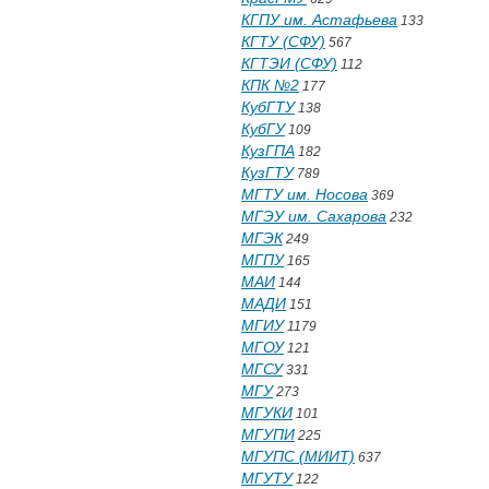
КГПУ им. Астафьева
133
КГТУ (СФУ)
567
КГТЭИ (СФУ)
112
КПК №2
177
КубГТУ
138
КубГУ
109
КузГПА
182
КузГТУ
789
МГТУ им. Носова
369
МГЭУ им. Сахарова
232
МГЭК
249
МГПУ
165
МАИ
144
МАДИ
151
МГИУ
1179
МГОУ
121
МГСУ
331
МГУ
273
МГУКИ
101
МГУПИ
225
МГУПС (МИИТ)
637
МГУТУ
122