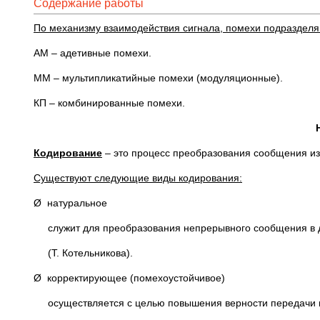
Содержание работы
По механизму взаимодействия сигнала, помехи подразделя
АМ – адетивные помехи.
ММ – мультипликатийные помехи (модуляционные).
КП – комбинированные помехи.
Кодирование
– это процесс преобразования сообщения и
Существуют следующие виды кодирования
:
Ø натуральное
служит для преобразования непрерывного сообщения
(Т. Котельникова).
Ø корректирующее (помехоустойчивое)
осуществляется с целью повышения верности передачи 