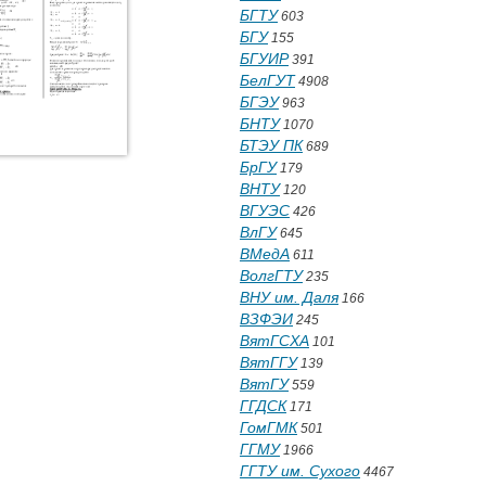
БГТУ
603
БГУ
155
БГУИР
391
БелГУТ
4908
БГЭУ
963
БНТУ
1070
БТЭУ ПК
689
БрГУ
179
ВНТУ
120
ВГУЭС
426
ВлГУ
645
ВМедА
611
ВолгГТУ
235
ВНУ им. Даля
166
ВЗФЭИ
245
ВятГСХА
101
ВятГГУ
139
ВятГУ
559
ГГДСК
171
ГомГМК
501
ГГМУ
1966
ГГТУ им. Сухого
4467