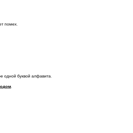
ет помех.
е одной буквой алфавита.
кодом
.