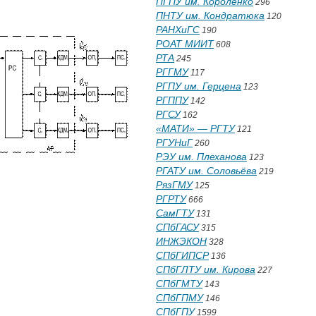
ПГПУ им. Короленко
296
ПНТУ им. Кондратюка
120
РАНХиГС
190
РОАТ МИИТ
608
РТА
245
РГГМУ
117
РГПУ им. Герцена
123
РГППУ
142
РГСУ
162
«МАТИ» — РГТУ
121
РГУНиГ
260
РЭУ им. Плеханова
123
РГАТУ им. Соловьёва
219
РязГМУ
125
РГРТУ
666
СамГТУ
131
СПбГАСУ
315
ИНЖЭКОН
328
СПбГИПСР
136
СПбГЛТУ им. Кирова
227
СПбГМТУ
143
СПбГПМУ
146
СПбГПУ
1599