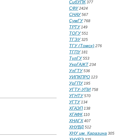
СибУПК
377
СФУ
2424
СНАУ
567
СумГУ
768
ТРТУ
149
ТОГУ
551
ТГЭУ
325
ТГУ (Томск)
276
ТГПУ
181
ТулГУ
553
УкрГАЖТ
234
УлГТУ
536
УИПКПРО
123
УрГПУ
195
УГТУ-УПИ
758
УГНТУ
570
УГТУ
134
ХГАЭП
138
ХГАФК
110
ХНАГХ
407
ХНУВД
512
ХНУ им. Каразина
305
ХНУРЭ
325