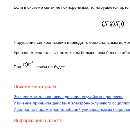
Если в системе связи нет синхронизма, то нарушается орто
Нарушение синхронизации приводит к межканальным помех
Уровень межканальных помех тем больше, чем больше абон
При
- связи не будет
Похожие материалы
Экспериментальное исследование случайных процессов
Изучение принципа действия электронно-лучевого осцилло
Измерение параметров колебаний универсальным осцилл
Информация о работе