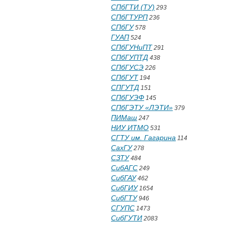
СПбГТИ (ТУ)
293
СПбГТУРП
236
СПбГУ
578
ГУАП
524
СПбГУНиПТ
291
СПбГУПТД
438
СПбГУСЭ
226
СПбГУТ
194
СПГУТД
151
СПбГУЭФ
145
СПбГЭТУ «ЛЭТИ»
379
ПИМаш
247
НИУ ИТМО
531
СГТУ им. Гагарина
114
СахГУ
278
СЗТУ
484
СибАГС
249
СибГАУ
462
СибГИУ
1654
СибГТУ
946
СГУПС
1473
СибГУТИ
2083