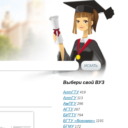
Выбери свой ВУЗ
АлтГТУ
419
АлтГУ
113
АмПГУ
296
АГТУ
267
БИТТУ
794
БГТУ «Военмех»
1191
БГМУ
172