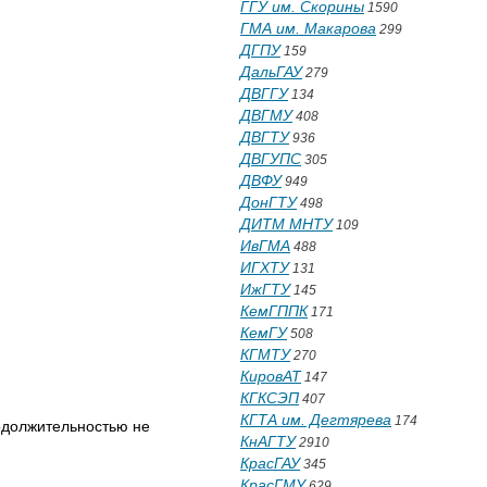
ГГУ им. Скорины
1590
ГМА им. Макарова
299
ДГПУ
159
ДальГАУ
279
ДВГГУ
134
ДВГМУ
408
ДВГТУ
936
ДВГУПС
305
ДВФУ
949
ДонГТУ
498
ДИТМ МНТУ
109
ИвГМА
488
ИГХТУ
131
ИжГТУ
145
КемГППК
171
КемГУ
508
КГМТУ
270
КировАТ
147
КГКСЭП
407
КГТА им. Дегтярева
174
одолжительностью не
КнАГТУ
2910
КрасГАУ
345
КрасГМУ
629