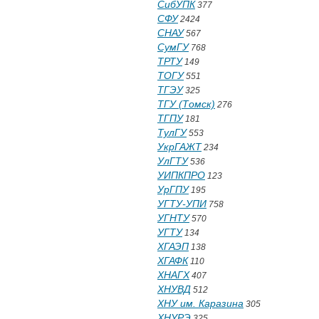
СибУПК
377
СФУ
2424
СНАУ
567
СумГУ
768
ТРТУ
149
ТОГУ
551
ТГЭУ
325
ТГУ (Томск)
276
ТГПУ
181
ТулГУ
553
УкрГАЖТ
234
УлГТУ
536
УИПКПРО
123
УрГПУ
195
УГТУ-УПИ
758
УГНТУ
570
УГТУ
134
ХГАЭП
138
ХГАФК
110
ХНАГХ
407
ХНУВД
512
ХНУ им. Каразина
305
ХНУРЭ
325