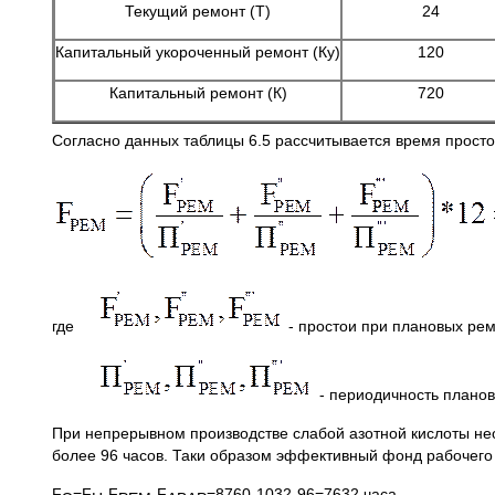
Текущий ремонт (Т)
24
Капитальный укороченный ремонт (Ку)
120
Капитальный ремонт (К)
720
Согласно данных таблицы 6.5 рассчитывается время прост
где
- простои при плановых рем
- периодичность планов
При непрерывном производстве слабой азотной кислоты не
более 96 часов. Таки образом эффективный фонд рабочег
F
=F
-F
-F
=8760-1032-96=7632 часа,