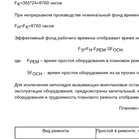
F
=365*24=8760 часов
K
При непрерывном производстве номинальный фонд времен
F
=F
=8760 часов
Н
K
Эффективный фонд рабочего времени отображает время н
F
=F
-F
-SF
Э
Н
РЕМ
ОСН
где F
– время простоя оборудования в плановом рем
РЕМ
SF
- время простоя оборудования из-за прочих о
ОСН
Для исключения неполадок вызывающих внеплановые остано
эксплуатации оборудования, предусмотрены капитальный, 
оборудования и трудоемкость планового ремонта отображен
Планово-
Вид ремонта
Простой в ремонте, 