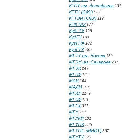
КГПУ им. Астафьева
133
КГТУ (СФУ)
567
КГТЭИ (СФУ)
112
КПК №2
177
КубГТУ
138
КубГУ
109
КузГПА
182
КузГТУ
789
МГТУ им. Носова
369
МГЭУ им. Сахарова
232
МГЭК
249
МГПУ
165
МАИ
144
МАДИ
151
МГИУ
1179
МГОУ
121
МГСУ
331
МГУ
273
МГУКИ
101
МГУПИ
225
МГУПС (МИИТ)
637
МГУТУ
122