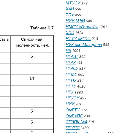
МТУСИ
179
ХАИ
656
ТПУ
455
НИУ МЭИ
640
НМСУ «Горный»
1701
Таблица 6.7
ХПИ
1534
НТУУ «КПИ»
ть в
Списочная
213
НУК им. Макарова
численность, чел.
543
НВ
1001
6
НГАВТ
362
НГАУ
411
НГАСУ
817
НГМУ
665
14
НГПУ
214
НГТУ
4610
НГУ
1993
НГУЭУ
499
НИИ
201
ОмГТУ
302
5
ОмГУПС
230
СПбПК №4
5
115
ПГУПС
2489
5