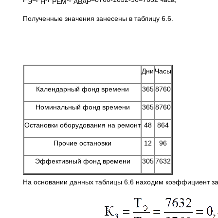
Э
Н
РЕМ
АВАР
Полученные значения занесены в таблицу 6.6.
Таб
Дни
Часы
Календарный фонд времени
365
8760
Номинальный фонд времени
365
8760
Остановки оборудования на ремонт
48
864
Прочие остановки
12
96
Эффективный фонд времени
305
7632
На основании данных таблицы 6.6 находим коэффициент за