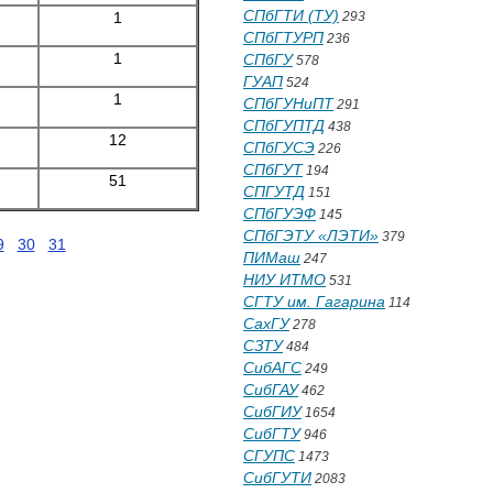
СПбГТИ (ТУ)
1
293
СПбГТУРП
236
1
СПбГУ
578
ГУАП
524
1
СПбГУНиПТ
291
СПбГУПТД
438
12
СПбГУСЭ
226
СПбГУТ
194
51
СПГУТД
151
СПбГУЭФ
145
СПбГЭТУ «ЛЭТИ»
379
9
30
31
ПИМаш
247
НИУ ИТМО
531
СГТУ им. Гагарина
114
СахГУ
278
СЗТУ
484
СибАГС
249
СибГАУ
462
СибГИУ
1654
СибГТУ
946
СГУПС
1473
СибГУТИ
2083