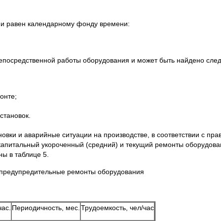
и равен календарному фонду времени:
епосредственной работы оборудования и может быть найдено сле
,
онте;
становок.
вки и аварийные ситуации на производстве, в соответствии с пра
капитальный укороченный (средний) и текущий ремонты оборудова
ы в таблице 5.
предупредительные ремонты оборудования
час.
Периодичность, мес.
Трудоемкость, чел/час