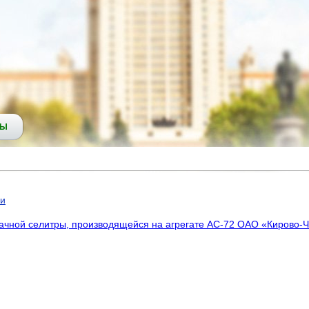
СЫ
ии
ачной селитры, производящейся на агрегате АС-72 ОАО «Кирово-