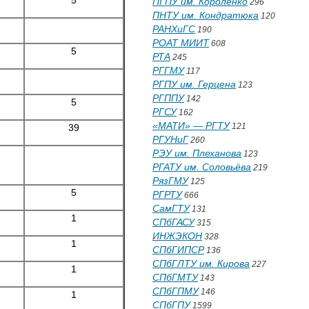
ПГПУ им. Короленко
296
ПНТУ им. Кондратюка
120
РАНХиГС
190
РОАТ МИИТ
608
5
РТА
245
РГГМУ
117
РГПУ им. Герцена
123
РГППУ
142
5
РГСУ
162
«МАТИ» — РГТУ
121
39
РГУНиГ
260
РЭУ им. Плеханова
123
РГАТУ им. Соловьёва
219
РязГМУ
125
5
РГРТУ
666
СамГТУ
131
1
СПбГАСУ
315
ИНЖЭКОН
328
1
СПбГИПСР
136
СПбГЛТУ им. Кирова
227
1
СПбГМТУ
143
СПбГПМУ
146
1
СПбГПУ
1599