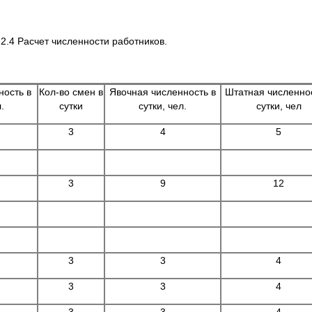
.2.4 Расчет численности работников.
ность в
Кол-во смен в
Явочная численность в
Штатная численнос
.
сутки
сутки, чел.
сутки, чел
3
4
5
3
9
12
3
3
4
3
3
4
3
3
4