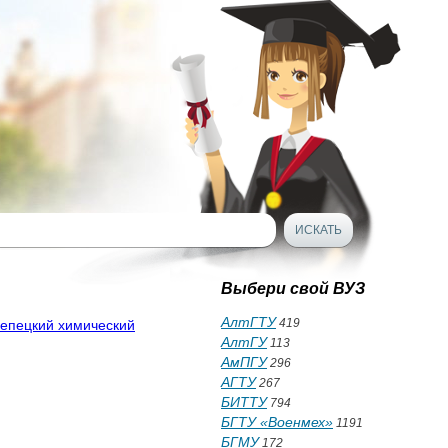
Выбери свой ВУЗ
АлтГТУ
419
Чепецкий химический
АлтГУ
113
АмПГУ
296
АГТУ
267
БИТТУ
794
БГТУ «Военмех»
1191
БГМУ
172