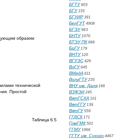
БГТУ
603
БГУ
155
БГУИР
391
БелГУТ
4908
БГЭУ
963
БНТУ
1070
дующим образом:
БТЭУ ПК
689
БрГУ
179
ВНТУ
120
ВГУЭС
426
ВлГУ
645
ВМедА
611
ВолгГТУ
235
вилами технической
ВНУ им. Даля
166
ния. Простой
ВЗФЭИ
245
ВятГСХА
101
ВятГГУ
139
ВятГУ
559
ГГДСК
171
Таблица 6.5
ГомГМК
501
ГГМУ
1966
ГГТУ им. Сухого
4467