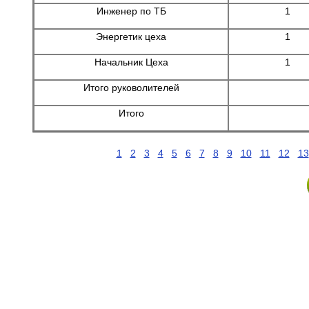
Инженер по ТБ
1
Энергетик цеха
1
Начальник Цеха
1
Итого руковолителей
Итого
1
2
3
4
5
6
7
8
9
10
11
12
13