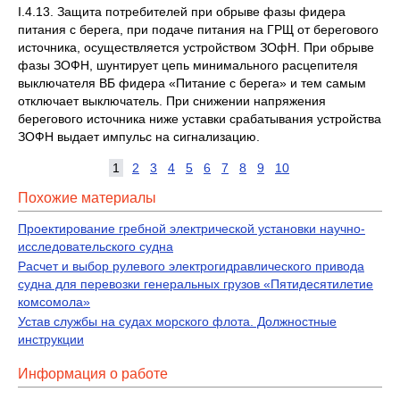
I.4.13. Защита потребителей при обрыве фазы фидера
питания с берега, при подаче питания на ГРЩ от берегового
источника, осуществляется устройством ЗОфН. При обрыве
фазы ЗОФН, шунтирует цепь минимального расцепителя
выключателя ВБ фидера «Питание с берега» и тем самым
отключает выключатель. При снижении напряжения
берегового источника ниже уставки срабатывания устройства
ЗОФН выдает импульс на сигнализацию.
1
2
3
4
5
6
7
8
9
10
Похожие материалы
Проектирование гребной электрической установки научно-
исследовательского судна
Расчет и выбор рулевого электрогидравлического привода
судна для перевозки генеральных грузов «Пятидесятилетие
комсомола»
Устав службы на судах морского флота. Должностные
инструкции
Информация о работе