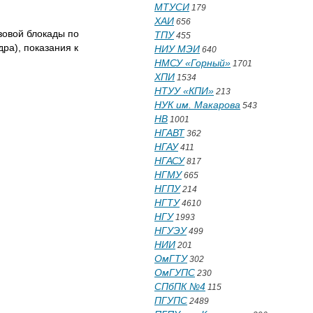
МТУСИ
179
ХАИ
656
зовой блокады по
ТПУ
455
ра), показания к
НИУ МЭИ
640
НМСУ «Горный»
1701
ХПИ
1534
НТУУ «КПИ»
213
НУК им. Макарова
543
НВ
1001
НГАВТ
362
НГАУ
411
НГАСУ
817
НГМУ
665
НГПУ
214
НГТУ
4610
НГУ
1993
НГУЭУ
499
НИИ
201
ОмГТУ
302
ОмГУПС
230
СПбПК №4
115
ПГУПС
2489