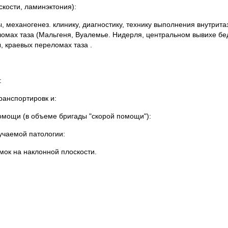
кости, ламинэктония):
 механогенез. клинику, диагностику, технику выполнения внутрита
омах таза (Мальгеня, Вуалемье. Нидерля, центральном вывихе бед
 краевых переломах таза .
:
ранспортировк и:
мощи (в объеме бригады "скорой помощи"):
учаемой патологии:
мок на наклонной плоскости.