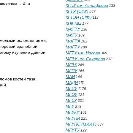
вовичем Г. В. и
КГПУ им. Астафьева
133
КГТУ (СФУ)
567
КГТЭИ (СФУ)
112
КПК №2
177
КубГТУ
138
КубГУ
109
тяжелыми осложнениями,
КузГПА
182
 перевей врачебной
КузГТУ
789
этому изучение данной
МГТУ им. Носова
369
МГЭУ им. Сахарова
232
МГЭК
249
МГПУ
165
МАИ
144
омов костей таза,
МАДИ
151
ний.
МГИУ
1179
МГОУ
121
МГСУ
331
МГУ
273
МГУКИ
101
МГУПИ
225
МГУПС (МИИТ)
637
МГУТУ
122