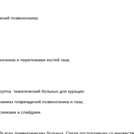
ений позвоночника:
ночника и переломами костей таза;
группа тематический больных для курации:
раммах повреждений позвоночника и таза;
схемами и слайдами.
10% всех травматических больных. Среди пострадавших со множес