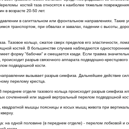
Переломы костей таза относятся к наиболее тяжелым повреждения
 в возрасте 20-50 лет.
давлении в сагиттальном или фронтальном направлениях. Такие ус
им­ся транспортом, при обвалах и завалах, падении с высоты, дор
а. Тазовое кольцо, сжатое сверх пределов его эластичности, лома
алищной костей. В большинстве случаев наблюдаются односто­ронни
меет форму "бабочки" и смещается кзади. Если травма значи­тель
, происходит разрыв связочного аппарата подвздошно-крестцового
елом подвздошной кости.
направ­лении вызывает разрыв симфиза. Дальнейшее действие сил
ному перелому крестца.
 В пе­реднем отделе тазового кольца происходит разрыв симфиза и
вых сочленений или задний вертральный перелом подвздошной кос
квадрат­ной мышцы поясницы и косых мышц живота при вертикаль
кверху.
а: на одной половине (в переднем отделе) - перелом лобковой и 
ой кости.