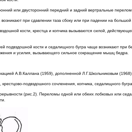
онний или двусторонний передний и задний вертральные перелом
озни­кают при сдавлении таза сбоку или при падении на большой 
здош­ной кости, крестца и копчика вызываются силой, действующе
 под­вздошной кости и седалищного бугра чаще возникают при бег
вижения и усилия, вызывающего сильное сокращение мышц бедра.
каци­ей А.В.Каллана (1959), дополненной Л.Г.Школьниковым (1968)
крестцово-подвздошного сочленения, копчика, седалищного бугра, 
пре­рывности (рис.2). Переломы одной или обеих лобковых или сед
ти.