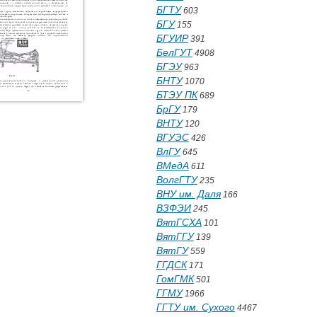
БГТУ
603
БГУ
155
БГУИР
391
БелГУТ
4908
БГЭУ
963
БНТУ
1070
БТЭУ ПК
689
БрГУ
179
ВНТУ
120
ВГУЭС
426
ВлГУ
645
ВМедА
611
ВолгГТУ
235
ВНУ им. Даля
166
ВЗФЭИ
245
ВятГСХА
101
ВятГГУ
139
ВятГУ
559
ГГДСК
171
ГомГМК
501
ГГМУ
1966
ГГТУ им. Сухого
4467