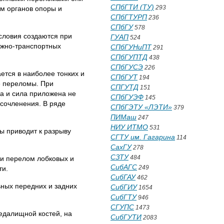
СПбГТИ (ТУ)
293
м органов опоры и
СПбГТУРП
236
СПбГУ
578
ловия созда­ются при
ГУАП
524
ожно-транспортных
СПбГУНиПТ
291
СПбГУПТД
438
СПбГУСЭ
226
ется в наиболее тонких и
СПбГУТ
194
е переломы. При
СПГУТД
151
на и сила приложена не
СПбГУЭФ
145
 сочленения. В ряде
СПбГЭТУ «ЛЭТИ»
379
ПИМаш
247
НИУ ИТМО
531
ы приводит к разрыву
СГТУ им. Гагарина
114
СахГУ
278
СЗТУ
484
ли перелом лобковых и
СибАГС
249
ти.
СибГАУ
462
ных передних и задних
СибГИУ
1654
СибГТУ
946
СГУПС
1473
седалищной костей, на
СибГУТИ
2083