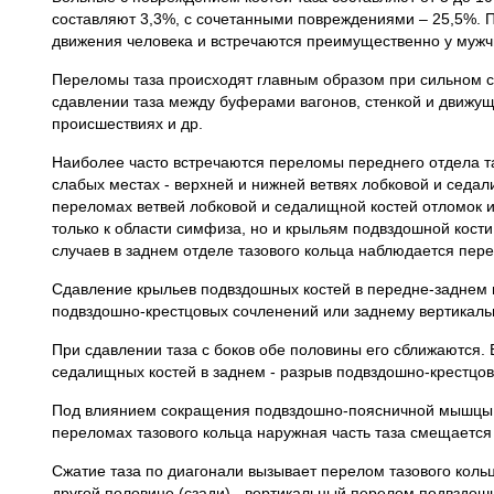
составляют 3,3%, с сочетанными повреждениями – 25,5%. 
движения человека и встречаются преимущественно у мужчин
Переломы таза происходят главным образом при сильном с
сдавлении таза между буферами вагонов, стенкой и движущ
происшествиях и др.
Наиболее часто встречаются переломы переднего отдела таз
слабых местах - верхней и нижней ветвях лобко­вой и сед
переломах ветвей лобковой и седалищной костей отломок и
только к области симфиза, но и крыльям подвздошной кости
случаев в заднем отделе тазового кольца наблюдается пер
Сдавление крыльев подвздошных костей в передне-заднем 
подвздошно-крестцовых сочленений или заднему вертикаль
При сдавлении таза с боков обе половины его сближаются.
седалищных костей в заднем - разрыв подвздошно-крестцо
Под влиянием сокращения подвздошно-поясничной мышцы, 
переломах тазового кольца наружная часть таза смещается 
Сжатие таза по диагонали вызывает перелом тазового кольц
другой половине (сзади) - вертикальный перелом подвздош­н