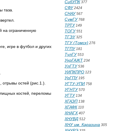
СибУПК
377
СФУ
2424
ы таза.
СНАУ
567
СумГУ
768
вертел.
ТРТУ
149
й на ог­раниченную
ТОГУ
551
ТГЭУ
325
ТГУ (Томск)
276
е, игре в футбол и других
ТГПУ
181
ТулГУ
553
УкрГАЖТ
234
УлГТУ
536
УИПКПРО
123
.
УрГПУ
195
отры­вы остей (рис.1.).
УГТУ-УПИ
758
УГНТУ
570
алищ­ных костей, переломы
УГТУ
134
ХГАЭП
138
ХГАФК
110
ХНАГХ
407
ХНУВД
512
ХНУ им. Каразина
305
ХНУРЭ
325