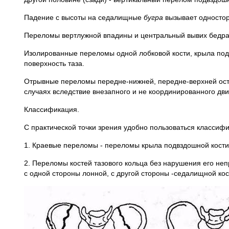
Падение с высоты на седалищные
бугра
вызывает одностор
Переломы вертлужной впадины и центральный вывих бедра в
Изолированные переломы одной лобковой кости, крыла подв
поверхность таза.
Отрывные переломы передне-нижней, передне-верхней остей
случаях вследствие внезапного и не координирован­ного д
Классификация.
С практической точки зрения удобно пользоваться классифи
1. Краевые переломы - переломы крыла подвздошной кости, 
2. Переломы костей тазового кольца без нарушения его не
с одной стороны лонной, с другой стороны -седалищной кос