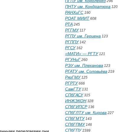
ПГПУ им. Короленко
296
ПНТУ им. Кондратюка
120
РАНХиГС
190
РОАТ МИИТ
608
РТА
245
РГГМУ
117
РГПУ им. Герцена
123
РГППУ
142
РГСУ
162
«МАТИ» — РГТУ
121
РГУНиГ
260
РЭУ им. Плеханова
123
РГАТУ им. Соловьёва
219
РязГМУ
125
РГРТУ
666
СамГТУ
131
СПбГАСУ
315
ИНЖЭКОН
328
СПбГИПСР
136
СПбГЛТУ им. Кирова
227
СПбГМТУ
143
СПбГПМУ
146
СПбГПУ
1599
твенными переломами они