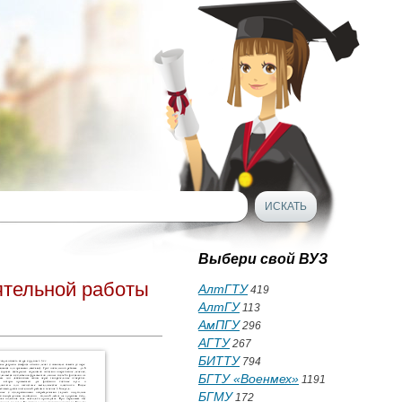
Выбери свой ВУЗ
ятельной работы
АлтГТУ
419
АлтГУ
113
АмПГУ
296
АГТУ
267
БИТТУ
794
БГТУ «Военмех»
1191
БГМУ
172