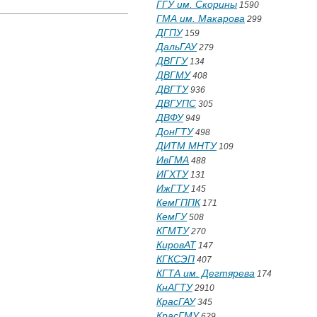
ГГУ им. Скорины
1590
ГМА им. Макарова
299
ДГПУ
159
ДальГАУ
279
ДВГГУ
134
ДВГМУ
408
ДВГТУ
936
ДВГУПС
305
ДВФУ
949
ДонГТУ
498
ДИТМ МНТУ
109
ИвГМА
488
ИГХТУ
131
ИжГТУ
145
КемГППК
171
КемГУ
508
КГМТУ
270
КировАТ
147
КГКСЭП
407
КГТА им. Дегтярева
174
КнАГТУ
2910
КрасГАУ
345
КрасГМУ
629