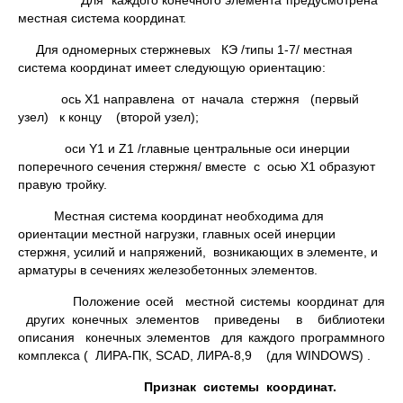
Для каждого конечного элемента предусмотрена
местная система координат.
Для одномерных стержневых КЭ /типы 1-7/ местная
система координат имеет следующую ориентацию:
ось X1 направлена от начала стержня (первый
узел) к концу (второй узел);
оси Y1 и Z1 /главные центральные оси инерции
поперечного сечения стержня/ вместе с осью X1 образуют
правую тройку.
Местная система координат необходима для
ориентации местной нагрузки, главных осей инерции
стержня, усилий и напря­жений, возникающих в элементе, и
арматуры в сечениях железобетонных элементов.
Положение осей местной системы координат для
других конечных элементов приведены в библиотеки
описания конечных элементов для каждого программного
комплекса ( ЛИРА-ПК, SCAD, ЛИРА-8,9 (для WINDOWS) .
Признак системы координат.