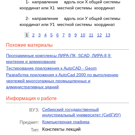
1- направление вдоль оси Х общей системы
координат или Х1 местной системы координат.
2- направление вдоль оси У общей системы
координат или У1 местной системы координат.
1
2
3
4
5
6
7
8
9
10
11
12
13
Похожие материалы
Программные комплексы ЛИРА-ПК, SCAD, ЛИРА-8,9:
критерии и армирование
Тестирование приложения к AutoCAD - Geom
Разработка приложения к AutoCad 2000 по выполнению
чертежей многоэтажных промышленных и
административных зданий
Информация о работе
Сибирский государственный
ВУЗ:
индустриальный университет (СибГИУ)
Компьютерная графика
Предмет:
Конспекты лекций
Тип: