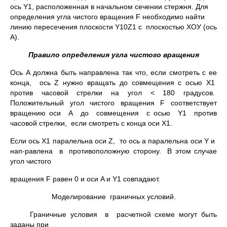
ось Y1, расположенная в начальном сечении стержня. Для
определения угла чистого вращения F необходимо найти
линию пересечения плоскости Y10Z1 с плоскостью ХОУ (ось
А).
Правило определения угла чистого вращения
Ось А должна быть направлена так что, если смотреть с ее
конца, ось Z нужно вращать до совмещения с осью X1
против часовой стрелки на угол < 180 градусов.
Положительный угол чистого вращения F соответствует
вращению оси А до совмещения с осью Y1 против
часовой стрелки, если смотреть с конца оси X1.
Если ось X1 паралельна оси Z, то ось а паралельна оси Y и
нап-равлена в противоположную сторону. В этом случае
угол чистого
вращения F равен 0 и оси A и Y1 совпадают.
Моделирование граничных условий.
Граничные условия в расчетной схеме могут быть
заданы при