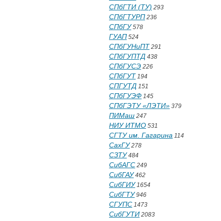
СПбГТИ (ТУ)
293
СПбГТУРП
236
СПбГУ
578
ГУАП
524
СПбГУНиПТ
291
СПбГУПТД
438
СПбГУСЭ
226
СПбГУТ
194
СПГУТД
151
СПбГУЭФ
145
СПбГЭТУ «ЛЭТИ»
379
ПИМаш
247
НИУ ИТМО
531
СГТУ им. Гагарина
114
СахГУ
278
СЗТУ
484
СибАГС
249
СибГАУ
462
СибГИУ
1654
СибГТУ
946
СГУПС
1473
СибГУТИ
2083