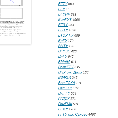
БГТУ
603
БГУ
155
БГУИР
391
БелГУТ
4908
БГЭУ
963
БНТУ
1070
БТЭУ ПК
689
БрГУ
179
ВНТУ
120
ВГУЭС
426
ВлГУ
645
ВМедА
611
ВолгГТУ
235
ВНУ им. Даля
166
ВЗФЭИ
245
ВятГСХА
101
ВятГГУ
139
ВятГУ
559
ГГДСК
171
ГомГМК
501
ГГМУ
1966
ГГТУ им. Сухого
4467