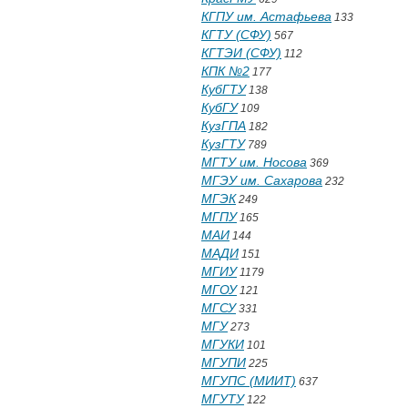
КГПУ им. Астафьева
133
КГТУ (СФУ)
567
КГТЭИ (СФУ)
112
КПК №2
177
КубГТУ
138
КубГУ
109
КузГПА
182
КузГТУ
789
МГТУ им. Носова
369
МГЭУ им. Сахарова
232
МГЭК
249
МГПУ
165
МАИ
144
МАДИ
151
МГИУ
1179
МГОУ
121
МГСУ
331
МГУ
273
МГУКИ
101
МГУПИ
225
МГУПС (МИИТ)
637
МГУТУ
122