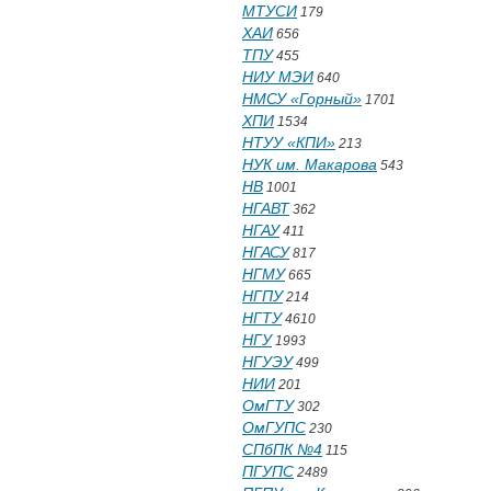
МТУСИ
179
ХАИ
656
ТПУ
455
НИУ МЭИ
640
НМСУ «Горный»
1701
ХПИ
1534
НТУУ «КПИ»
213
НУК им. Макарова
543
НВ
1001
НГАВТ
362
НГАУ
411
НГАСУ
817
НГМУ
665
НГПУ
214
НГТУ
4610
НГУ
1993
НГУЭУ
499
НИИ
201
ОмГТУ
302
ОмГУПС
230
СПбПК №4
115
ПГУПС
2489