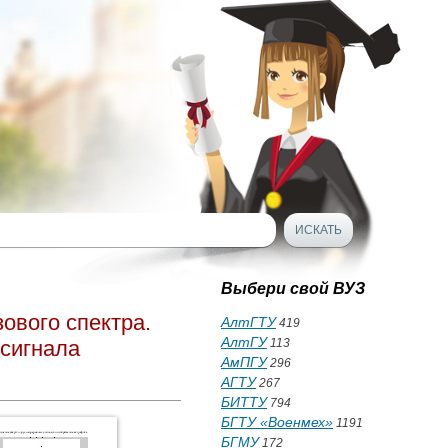
Выбери свой ВУЗ
ового спектра.
АлтГТУ
419
АлтГУ
 сигнала
113
АмПГУ
296
АГТУ
267
БИТТУ
794
БГТУ «Военмех»
1191
БГМУ
172