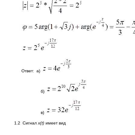
Ответ: а)
б)
в)
1.2 Сигнал
x
(
t
)
имеет вид