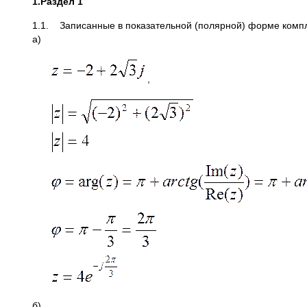
1.
Раздел 1
1.1. Записанные в показательной (полярной) форме комп
а)
,
б)