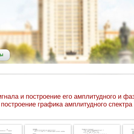
СЫ
нала и построение его амплитудного и фаз
построение графика амплитудного спектра