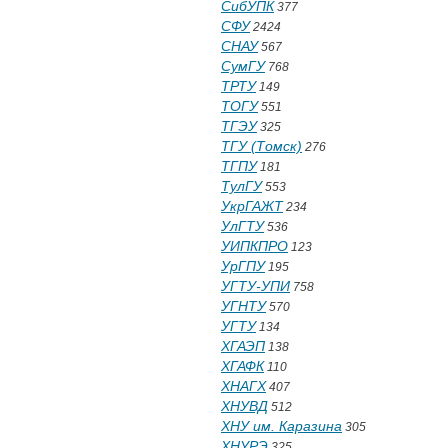
СибУПК
377
СФУ
2424
СНАУ
567
СумГУ
768
ТРТУ
149
ТОГУ
551
ТГЭУ
325
ТГУ (Томск)
276
ТГПУ
181
ТулГУ
553
УкрГАЖТ
234
УлГТУ
536
УИПКПРО
123
УрГПУ
195
УГТУ-УПИ
758
УГНТУ
570
УГТУ
134
ХГАЭП
138
ХГАФК
110
ХНАГХ
407
ХНУВД
512
ХНУ им. Каразина
305
ХНУРЭ
325