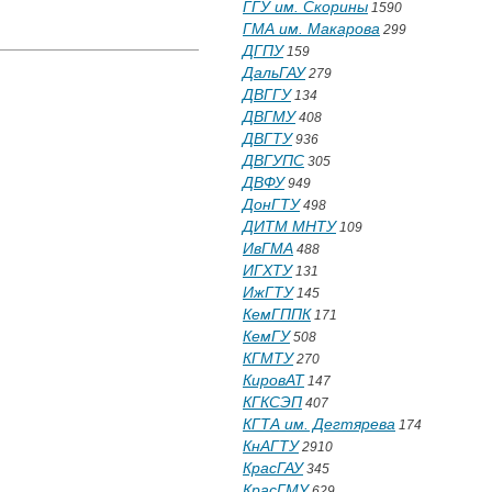
ГГУ им. Скорины
1590
ГМА им. Макарова
299
ДГПУ
159
ДальГАУ
279
ДВГГУ
134
ДВГМУ
408
ДВГТУ
936
ДВГУПС
305
ДВФУ
949
ДонГТУ
498
ДИТМ МНТУ
109
ИвГМА
488
ИГХТУ
131
ИжГТУ
145
КемГППК
171
КемГУ
508
КГМТУ
270
КировАТ
147
КГКСЭП
407
КГТА им. Дегтярева
174
КнАГТУ
2910
КрасГАУ
345
КрасГМУ
629