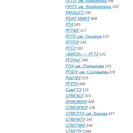
ПГПУ им. Короленко
296
ПНТУ им. Кондратюка
120
РАНХиГС
190
РОАТ МИИТ
608
РТА
245
РГГМУ
117
РГПУ им. Герцена
123
РГППУ
142
РГСУ
162
«МАТИ» — РГТУ
121
РГУНиГ
260
РЭУ им. Плеханова
123
РГАТУ им. Соловьёва
219
РязГМУ
125
РГРТУ
666
СамГТУ
131
СПбГАСУ
315
ИНЖЭКОН
328
СПбГИПСР
136
СПбГЛТУ им. Кирова
227
СПбГМТУ
143
СПбГПМУ
146
СПбГПУ
1599