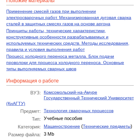
Похожие материалы
Применение смесей газов при выполнении
электросварочных работ. Механизированная дуговая сварка
сталей в защитных смесях газов на основе аргона
Принципы работы, технические характеристики,
конструктивные особенности разрабатываемых и
используемых технических средств. Методы исследования,
правила и условия выполнения работ
Процесс холодного переноса металла. Блок подачи
проволоки для процесса холодного переноса. Основные
типы выполняемых сварных швов
Информация о работе
Комсомольский-на-Амуре
ВУЗ:
Государственный Технический Университет
(КнАГТУ)
Технология сварочных процессов
Предмет:
Учебные пособия
Тип:
(
)
Машиностроение
Технические предметы
Категория:
3 Mb
Размер файла: