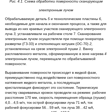
Рис. 4.1. Схема обработки поверхности сканирующим
электронным лучом
Обрабатываемую деталь
5
и технологические пластины
6,
необходимые для начала и окончания процесса, а также для
вывода из них краевых участков сканирующего электронного
луча
3,
устанавливали на рабочем столе 7. Сканирование
электронным лучом осуществляли при помощи генератора
развертки (ГЗ-33) и отклоняющих катушек (ОС-70)
2,
установленных на срезе электронной пушки
1
. Ванну
расплавленного металла, сформированную в зоне нагрева
4
электронным лучом, перемещали по обрабатываемой
поверхности.
Выравнивание поверхности происходит в жидкой фазе,
преимущественно под воздействием сил поверхностного
натяжения жидкого металла, а последующая
кристаллизация фиксирует это состояние. Термическую
очистку свариваемых кромок проводили на режиме: рабочее
расстояние 170 мм, скорость перемещения образца (пушки)
4,0…4,5 м/ч, ток острой фокусировки луча 71 мА, ток
рабочей фокусировки 56…59 мА, ток луча 38…42 мА,