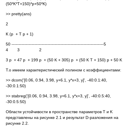
(50*K*T+150)*p+50*K)
>> pretty(ans)
2
K (p + T p + 1)
50 ----------------------------------------------------------------5
4 3 2
3 p + 47 p + 199 p + (50 K + 305) p + (50 K T + 150) p + 50 K
Т.о имеем характеристический полином с коэффициентами:
>> dcom('[0.06, 0.94, 3.98, y+6.1, y*x+3, y]', -40:0.1:40,
-30:0.1:50)
>> stabreg('[0.06, 0.94, 3.98, y+6.1, y*x+3, y]', -40:0.5:40,
-30:0.5:50)
Области устойчивости в пространстве параметров T и K
представлены на рисунке 2.1 и результат D-разложения на
рисунке 2.2.