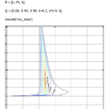
R = [k, t*k, k];
Q = [0.06, 0.94, 3.98, k+6.1, k*t+3, k];
rtanalti('my_data')