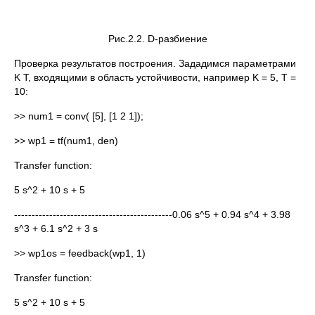
Рис.2.2. D-разбиение
Проверка результатов построения. Зададимся параметрами
K T, входящими в область устойчивости, например K = 5, T =
10:
>> num1 = conv( [5], [1 2 1]);
>> wp1 = tf(num1, den)
Transfer function:
5 s^2 + 10 s + 5
---------------------------------------------0.06 s^5 + 0.94 s^4 + 3.98
s^3 + 6.1 s^2 + 3 s
>> wp1os = feedback(wp1, 1)
Transfer function:
5 s^2 + 10 s + 5