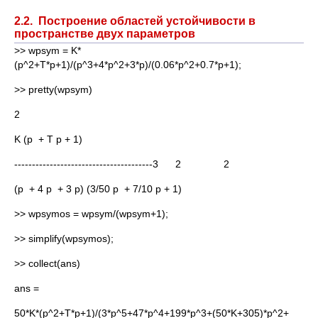
2.2. Построение областей устойчивости в
пространстве двух параметров
>> wpsym = K*
(p^2+T*p+1)/(p^3+4*p^2+3*p)/(0.06*p^2+0.7*p+1);
>> pretty(wpsym)
2
K (p + T p + 1)
---------------------------------------3 2 2
(p + 4 p + 3 p) (3/50 p + 7/10 p + 1)
>> wpsymos = wpsym/(wpsym+1);
>> simplify(wpsymos);
>> collect(ans)
ans =
50*K*(p^2+T*p+1)/(3*p^5+47*p^4+199*p^3+(50*K+305)*p^2+