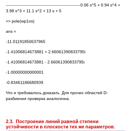
---------------------------------------------------0.06 s^5 + 0.94 s^4 +
3.98 s^3 + 11.1 s^2 + 13 s + 5
>> pole(wp1os)
ans =
-11.01191850637965
-1.41006814673881 + 2.66061390833795i
-1.41006814673881 - 2.66061390833795i
-1.00000000000001
-0.83461186680939
Что и требовалось доказать. Для прочих областей D-
разбиения проверка аналогична.
2.3. Построение линий равной степени
устойчивости в плоскости тех же параметров.