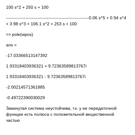
100 s^2 + 250 s + 100
-------------------------------------------------------0.06 s^5 + 0.94 s^4
+ 3.98 s^3 + 106.1 s^2 + 253 s + 100
>> pole(wpos)
ans =
-17.03366513147392
1.93318403936321 + 9.72363589813767i
1.93318403936321 - 9.72363589813767i
-2.00214571361885
-0.49722390030029
Замкнутая система неустойчива, т.к. у ее передаточной
функции есть полюса с положительной вещественной
частью.