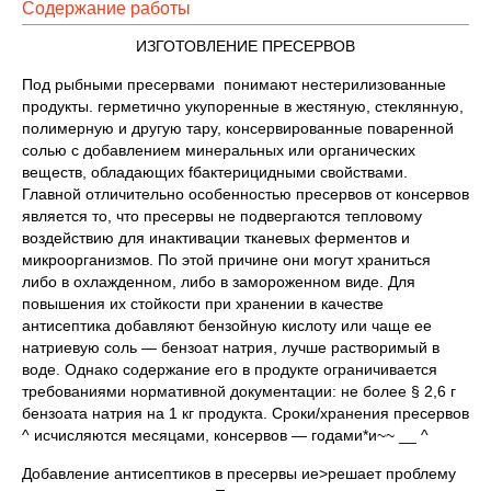
Содержание работы
ИЗГОТОВЛЕНИЕ ПРЕСЕРВОВ
Под рыбными пресервами понимают нестерилизованные
продукты. герметично укупоренные в жестяную, стеклянную,
полимерную и другую тару, консервированные поваренной
солью с добавлением минеральных или органических
веществ, обладающих fбактерицидными свойствами.
Главной отличительно особенностью пресервов от консервов
является то, что пресервы не подвергаются тепловому
воздействию для инактивации тканевых ферментов и
микроорганизмов. По этой причине они могут храниться
либо в охлажденном, либо в замороженном виде. Для
повышения их стойкости при хранении в качестве
антисептика добавляют бензойную кислоту или чаще ее
натриевую соль — бензоат натрия, лучше растворимый в
воде. Однако содержание его в продукте ограничивается
требованиями нормативной документации: не более § 2,6 г
бензоата натрия на 1 кг продукта. Сроки/хранения пресервов
^ исчисляются месяцами, консервов — годами*и~~ __ ^
Добавление антисептиков в пресервы ие>решает проблему