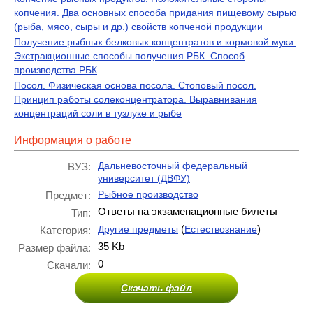
копчения. Два основных способа придания пищевому сырью
(рыба, мясо, сыры и др.) свойств копченой продукции
Получение рыбных белковых концентратов и кормовой муки.
Экстракционные способы получения РБК. Способ
производства РБК
Посол. Физическая основа посола. Стоповый посол.
Принцип работы солеконцентратора. Выравнивания
концентраций соли в тузлуке и рыбе
Информация о работе
Дальневосточный федеральный
ВУЗ:
университет (ДВФУ)
Рыбное производство
Предмет:
Ответы на экзаменационные билеты
Тип:
(
)
Другие предметы
Естествознание
Категория:
35 Kb
Размер файла:
0
Скачали:
Скачать файл