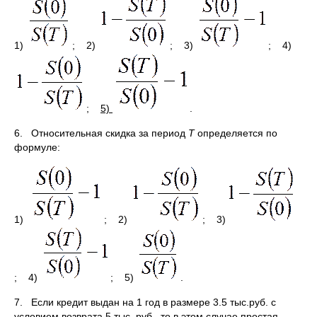
1)
; 2)
; 3)
; 4)
;
5)
.
6. Относительная скидка за период
Т
определяется по
формуле:
1)
; 2)
;
3)
; 4)
; 5)
.
7. Если кредит выдан на 1 год в размере 3.5 тыс.руб. с
условием возврата 5 тыс. руб., то в этом случае простая