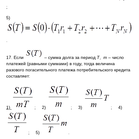
;
5)
.
17. Если
– сумма долга за период
Т
,
m
– число
платежей (равными суммами) в году, тогда величина
разового погасительного платежа потребительского кредита
составляет:
1)
;
2)
; 3)
; 4)
; 5)
.