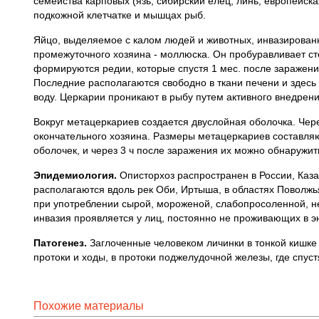
семейства карповых (язь, сибирский елец, линь, европейская
подкожной клетчатке и мышцах рыб.
Яйцо, выделяемое с калом людей и животных, инвазирован
промежуточного хозяина - моллюска. Он пробуравливает ст
формируются редии, которые спустя 1 мес. после заражения
Последние располагаются свободно в ткани печени и здесь
воду. Церкарии проникают в рыбу путем активного внедрен
Вокруг метацеркариев создается двуслойная оболочка. Чер
окончательного хозяина. Размеры метацеркариев составляю
оболочек, и через 3 ч после заражения их можно обнаружить
Эпидемиология.
Описторхоз распространен в России, Каза
располагаются вдоль рек Оби, Иртыша, в областях Поволж
при употреблении сырой, мороженой, слабопросоленной, н
инвазия проявляется у лиц, постоянно не проживающих в э
Патогенез.
Заглоченные человеком личинки в тонкой кишке
протоки и ходы, в протоки поджелудочной железы, где спу
Похожие материалы