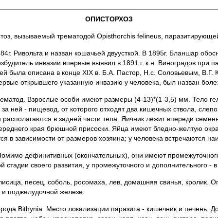
ОПИСТОРХОЗ
оз, вызываемый трематодой Opisthorchis fеlineus, паразитирующе
84г. Ривольта и назван кошачьей двуусткой. В 1895г. Бланшар обос
возбудитель инвазии впервые выявил в 1891 г. к.н. Виноградов при 
дей была описана в конце XIX в. Б.А. Пастор, Н.с. Соловьевым, В.
впервые открывшего указанную инвазию у человека, был назван бол
трематод. Взрослые особи имеют размеры (4-13)*(1-3,5) мм. Тело г
 за ней - пищевод, от которого отходят два кишечных ствола, слеп
располагаются в задней части тела. Яичник лежит впереди семенн
ереднего края брюшной присоски. Яйца имеют бледно-желтую окрас
ся в зависимости от размеров хозяина; у человека встречаются на
омимо дефинитивных (окончательных), они имеют промежуточного 
 стадии своего развития, у промежуточного и дополнительного - в
исица, песец, соболь, росомаха, лев, домашняя свинья, кролик. О
 и поджелудочной железе.
ода Bithynia. Место локализации паразита - кишечник и печень.