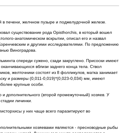
й в печени, желчном пузыре и поджелудочной железе.
новал существование рода Opisthorchis, в который вошел
патолого-анатомическом вскрытии, описал его и назвал
Г. Коренчевским и другими исследователями. По предложению
езнью Виноградова.
ельминта спереди сужено, сзади закруглено. Присоски имеют
о оканчивающихся вблизи заднего конца тела. Ствол
иков, желточники состоят из 8 фолликулов, матка занимает
ку и размеры (0,011-0,019)*(0,023-0,034) мм, имеют
иболее крупные особи.
и дополнительного (второй промежуточный) хозяев. У
 стадии личинки.
писторхисы у них чаще всего паразитируют во
 Дополнительными хозяевами являются - пресноводные рыбы