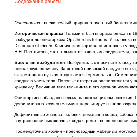
Содержание работы
Описторхоз
- внекишечный природно-очаговый биогельминт
Историческая справка
. Гельминт был впервые описан в 18
возбудитель описторхоза Opisthorchis felineus. У человека 
Distomum sibiricum. Клиническая картина описторхоза у лю
Н.Н. Плотникова, этот гельминтоз в честь исследователя, 
Биология возбудителя
. Возбудитель относится к классу 
одинаковую величину. За ротовой присоской следует глотка,
экскреторного пузыря открывается терминально. Семенники 
среднюю часть тела. Половые отверстия располагаются у п
крышечку. Величина тела гельминта и его органов изменяют
Описторхисы обладают весьма сложным циклом развития. П
дефинитивных хозяев гельминт паразитирует в половозрелой
Дефинитивные хозяева: человек, домашняя кошка, собака, л
внутрипеченочных желчных ходах, реже - во внепеченочных
Промежуточный хозяин - пресноводный жаберный моллюск р