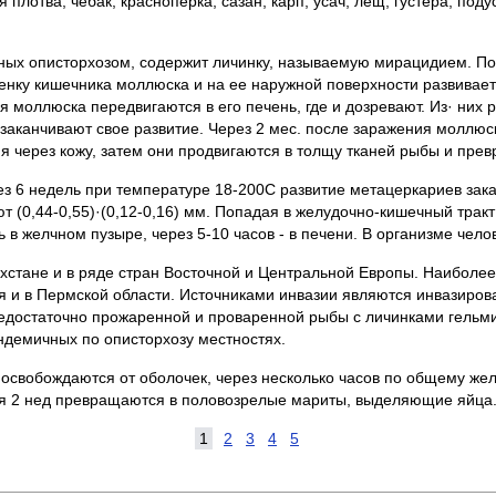
 плотва, чебак, красноперка, сазан, карп, усач, лещ, густера, поду
ных описторхозом, содержит личинку, называемую мирацидием. Пос
енку кишечника моллюска и на ее наружной поверхности развиваетс
 моллюска передвигаются в его печень, где и дозревают. Из· них
 заканчивают свое развитие. Через 2 мес. после заражения моллюс
ия через кожу, затем они продвигаются в толщу тканей рыбы и пре
ез 6 недель при температуре 18-200С развитие метацеркариев зак
т (0,44-0,55)·(0,12-0,16) мм. Попадая в желудочно-кишечный трак
 в желчном пузыре, через 5-10 часов - в печени. В организме челов
хстане и в ряде стран Восточной и Центральной Европы. Наиболе
ья и в Пермской области. Источниками инвазии являются инвазир
едостаточно прожаренной и проваренной рыбы с личинками гельми
ндемичных по описторхозу местностях.
 освобождаются от оболочек, через несколько часов по общему же
стя 2 нед превращаются в половозрелые мариты, выделяющие яйца
1
2
3
4
5