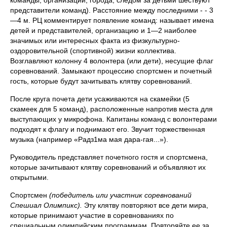
команды, организации, города; следом за детьми шествуют
представители команд). Расстояние между последними - - 3
—4 м. РЦ комментирует появление команд: называет имена
детей и представителей, организацию и 1—2 наиболее
значимых или интересных факта из физкультурно-
оздоровительной (спортивной) жизни коллектива.
Возглавляют колонну 4 волонтера (или дети), несущие флаг
соревнований. Замыкают процессию спортсмен и почетный
гость, которые будут зачитывать клятву соревнований.
После круга почета дети усаживаются на скамейки (5
скамеек для 5 команд), расположенные напротив места для
выступающих у микрофона. Капитаны команд с волонтерами
подходят к флагу и поднимают его. Звучит торжественная
музыка (например «Радз1ма мая дара-гая...»).
Руководитель представляет почетного гостя и спортсмена,
которые зачитывают клятву соревнований и объявляют их
открытыми.
Спортсмен
(победитель или участник соревнований
Спешиал Олимпикс).
Эту клятву повторяют все дети мира,
которые принимают участие в соревнованиях по
специальным олимпийским программам. Повторяйте ее за