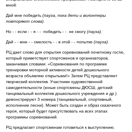
мной:
Дай мне победить
(пауза, пока дети и волон
теры
повторяют слова).
Но - - если - - я - - победить - - не смогу
(пауза).
Дай - - мне - - смелость - - в этой - - попытке
(пауза).
РЦ дает слово для открытия соревнований почетному гостю,
который приветствует спортсменов и организаторов,
заканчивая словами: «Соревнования по программе
тренировки моторной активности детей дошкольного
возраста объявляю открытыми!» Затем РЦ представляет
творческий коллектив. Участники художественной
самодеятельности (юные спортсмены ДЮСШ, детский
танцевальный коллектив дошкольного учреждения и др.)
демонстрируют 3 номера (танцевальный, спортивный,
исполнение песни). Может быть создан и образ сказочного
героя, который будет присутствовать на всех этапах
программы соревнований.
РЦ предлагает спортсменам готовиться к выступлению.