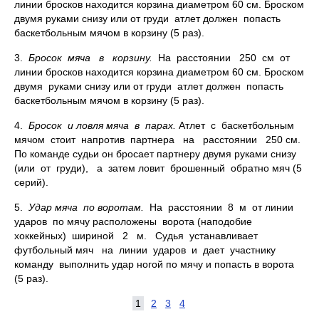
линии бросков находится корзина диаметром 60 см. Броском
двумя руками снизу или от груди атлет должен попасть
баскетбольным мячом в корзину (5 раз).
3.
Бросок мяча в корзину.
На расстоянии 250 см от
линии бросков находится корзина диаметром 60 см. Броском
двумя руками снизу или от груди атлет должен попасть
баскетбольным мячом в корзину (5 раз).
4.
Бросок и ловля мяча в парах.
Атлет с баскетбольным
мячом стоит напротив партнера на расстоянии 250 см.
По команде судьи он бросает партнеру двумя руками снизу
(или от груди), а затем ловит брошенный обратно мяч (5
серий).
5.
Удар мяча по воротам.
На расстоянии 8 м от линии
ударов по мячу расположены ворота (наподобие
хоккейных) шириной 2 м. Судья устанавливает
футбольный мяч на линии ударов и дает участнику
команду выполнить удар ногой по мячу и попасть в ворота
(5 раз).
1
2
3
4