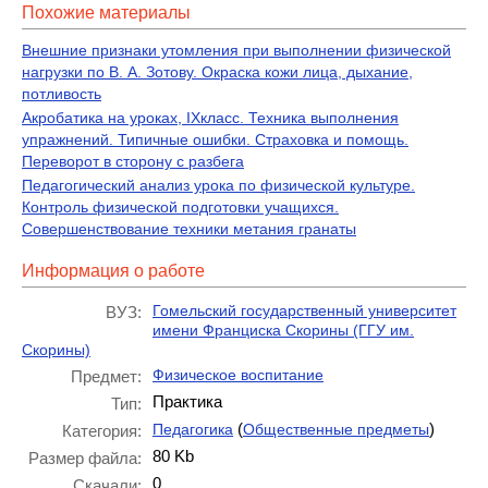
Похожие материалы
Внешние признаки утомления при выполнении физической
нагрузки по В. А. Зотову. Окраска кожи лица, дыхание,
потливость
Акробатика на уроках, IXкласс. Техника выполнения
упражнений. Типичные ошибки. Страховка и помощь.
Переворот в сторону с разбега
Педагогический анализ урока по физической культуре.
Контроль физической подготовки учащихся.
Совершенствование техники метания гранаты
Информация о работе
Гомельский государственный университет
ВУЗ:
имени Франциска Скорины (ГГУ им.
Скорины)
Физическое воспитание
Предмет:
Практика
Тип:
(
)
Педагогика
Общественные предметы
Категория:
80 Kb
Размер файла:
0
Скачали: