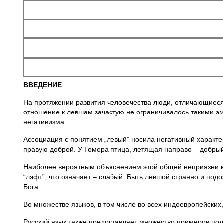
ВВЕДЕНИЕ
На протяжении развития человечества люди, отличающиеся
отношение к левшам зачастую не ограничивалось такими эм
негативизма.
Ассоциация с понятием „левый” носила негативный характе
правую доброй. У Гомера птица, летящая направо – добрый з
Наиболее вероятным объяснением этой общей неприязни к л
“лэфт”, что означает – слабый. Быть левшой странно и под
Бога.
Во множестве языков, в том числе во всех индоевропейски
Русский язык также предоставляет множество примеров подо