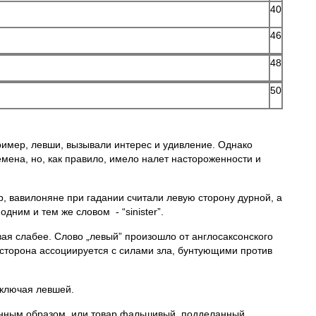
40
46
48
50
имер, левши, вызывали интерес и удивление. Однако
мена, но, как правило, имело налет настороженности и
, вавилоняне при гадании считали левую сторону дурной, а
дним и тем же словом - “sinister”.
ая слабее. Слово „левый” произошло от англосаксонского
я сторона ассоциируется с силами зла, бунтующими против
сключая левшей.
аконным образом, или товар фальшивый, подделанный.