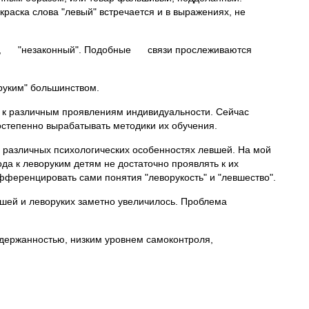
краска слова "левый" встречается и в выражениях, не
й", "незаконный". Подобные связи прослеживаются
руким" большинством.
 к различным проявлениям индивидуальности. Сейчас
остепенно вырабатывать методики их обучения.
 различных психологических особенностях левшей. На мой
да к леворуким детям не достаточно проявлять к их
фференцировать сами понятия "леворукость" и "левшество".
евшей и леворуких заметно увеличилось. Проблема
сдержанностью, низким уровнем самоконтроля,