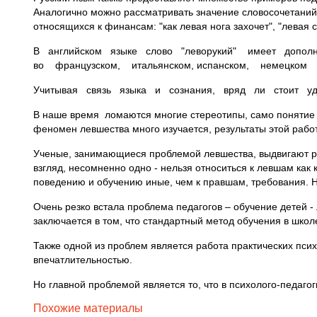
Аналогично можно рассматривать значение словосочетаний "
относящихся к финансам: "как левая нога захочет", "левая ст
В английском языке слово "леворукий" имеет дополн
во французском, итальянском, испанском, немецком 
Учитывая связь языка и сознания, вряд ли стоит удив
В наше время ломаются многие стереотипы, само понятие 
феномен левшества много изучается, результаты этой рабо
Ученые, занимающиеся проблемой левшества, выдвигают ра
взгляд, несомненно одно - нельзя относиться к левшам как
поведению и обучению иные, чем к правшам, требования. Н
Очень резко встала проблема педагогов – обучение детей -
заключается в том, что стандартный метод обучения в школ
Также одной из проблем является работа практических пси
впечатлительностью.
Но главной проблемой является то, что в психолого-педаго
Похожие материалы