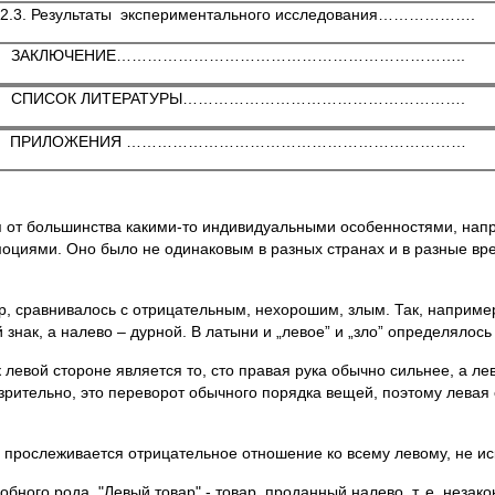
2.3. Результаты экспериментального исследования……………….
ЗАКЛЮЧЕНИЕ…………………………………………………………..
СПИСОК ЛИТЕРАТУРЫ……………………………………………….
ПРИЛОЖЕНИЯ …………………………………………………………
 от большинства какими-то индивидуальными особенностями, напр
оциями. Оно было не одинаковым в разных странах и в разные вре
р, сравнивалось с отрицательным, нехорошим, злым. Так, например
нак, а налево – дурной. В латыни и „левое” и „зло” определялось о
евой стороне является то, сто правая рука обычно сильнее, а лев
озрительно, это переворот обычного порядка вещей, поэтому лева
х, прослеживается отрицательное отношение ко всему левому, не и
бного рода. "Левый товар" - товар, проданный налево, т. е. нез