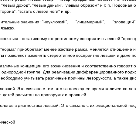
левый доход", "левые деньги", "левым образом" и т. п. Подобная о
орона", "встать с левой ноги" и др.
ительные значения: "неуклюжий", "лицемерный", "зловещи
языках.
ляться негативному стереотипному восприятию левшей "право
"норма" приобретает менее жесткие рамки, меняется отношение и
ты позволяют изменять стереотипное восприятие левшей и даже п
зличные концепции его возникновения и соответственно говорят о
 к однородной группе. Для реализации дифференцированного подхо
еобходимо учитывать различные причины леворукости, а также ди
 левшей. Это связано с тем, что за последнее время количество л
е детей расчитан на праворуких и правшей.
хологов в диагностике левшей. Это связано с их эмоциональной не
гической