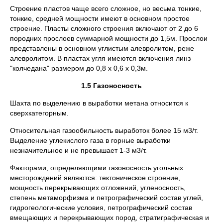
Строение пластов чаще всего сложное, но весьма тонкие,
тонкие, средней мощности имеют в основном простое
строение. Пласты сложного строения включают от 2 до 6
породних прослоев суммарной мощности до 1,5м. Прослои
представлены в основном углистым алевролитом, реже
алевролитом. В пластах угля имеются включения линз
"колчедана" размером до 0,8 х 0,6 х 0,3м.
1.5 Газоносность
Шахта по выделению в выработки метана относится к
сверхкатегорным.
Относительная газообильность выработок более 15 м3/т.
Выделение углекислого газа в горные выработки
незначительное и не превышает 1-3 м3/т.
Факторами, определяющими газоносность угольных
месторождений являются: тектоническое строение,
мощность перекрывающих отложений, угленосность,
степень метаморфизма и петрографический состав углей,
гидрогеологические условия, петрографический состав
вмещающих и перекрывающих пород, стратиграфическая и