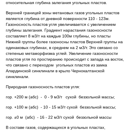
относительная глубина залегания угольных пластов.
Верхней границей зоны метановых газов угольных пластов
является глубина от дневной поверхности 110 - 123м.
Газоносность пластов угля увеличивается с увеличением
глубины залегания. Градиент нарастания газоносности
составляет 8 м3/т на каждые 100м глубины, но пласты
Нижней группы более газоносны пластов Верхней группы на
одинаковых глубинах, в среднем на 2 м3/т. Это связано со
степенью метаморфизма углей. Увеличение газоносности
пластов угля по простиранию происходит с запада на восток,
что связано с переходом угольных пластов из замка
Алардинской синклинали в крыло Чернокалтанской
синклинали.
Природная газоносность пластов угля:
гор. +200 м (абс) - 0 - 9 м3/т сухой беззольной массы;
гор. +100 м (абс) - 10 - 15 м3/т сухой беззольной массы;
гор. ±0 м (абс) - 16 - 22 м3/т сухой беззольной массы
В составе газов, содержащихся в угольных пластах,