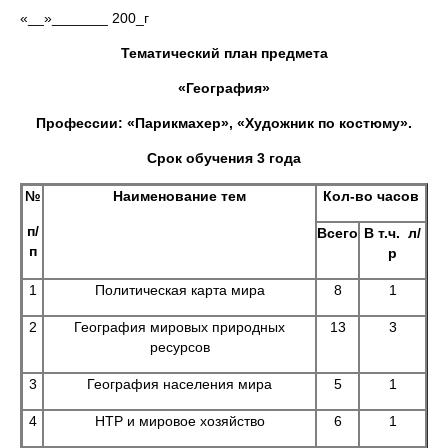
«__»_______ 200_г
Тематический план предмета
«География»
Профессии: «Парикмахер», «Художник по костюму».
Срок обучения 3 года
№
Наименование тем
Кол-во часов
п
/
Всего
В т.ч. л/
п
р
1
Политическая карта мира
8
1
2
География мировых природных
13
3
ресурсов
3
География населения мира
5
1
4
НТР и мировое хозяйство
6
1