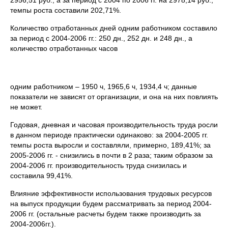
2956,51 руб., а за период с 2004 по 2006 гг. на 2978,14 руб.,
темпы роста составили 202,71%.
Количество отработанных дней одним работником составило
за период с 2004-2006 гг.: 250 дн., 252 дн. и 248 дн., а
количество отработанных часов
одним работником – 1950 ч, 1965,6 ч, 1934,4 ч; данные
показатели не зависят от организации, и она на них повлиять
не может.
Годовая, дневная и часовая производительность труда росли
в данном периоде практически одинаково: за 2004-2005 гг.
темпы роста выросли и составляли, примерно, 189,41%; за
2005-2006 гг. - снизились в почти в 2 раза; таким образом за
2004-2006 гг. производительность труда снизилась и
составила 99,41%.
Влияние эффективности использования трудовых ресурсов
на выпуск продукции будем рассматривать за период 2004-
2006 гг. (остальные расчеты будем также производить за
2004-2006гг.).