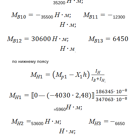
35200
35500
12300
.
по нижнему поясу
;
=5960
53600
6650