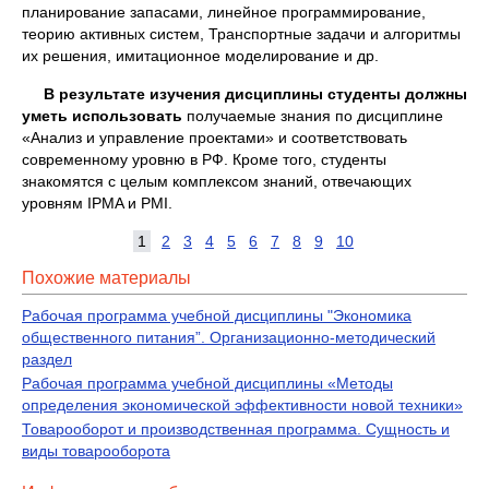
планирование запасами, линейное программирование,
теорию активных систем, Транспортные задачи и алгоритмы
их решения, имитационное моделирование и др.
В результате изучения дисциплины студенты должны
уметь использовать
получаемые знания по дисциплине
«Анализ и управление проектами» и соответствовать
современному уровню в РФ. Кроме того, студенты
знакомятся с целым комплексом знаний, отвечающих
уровням IPMA и PMI.
1
2
3
4
5
6
7
8
9
10
Похожие материалы
Рабочая программа учебной дисциплины "Экономика
общественного питания”. Организационно-методический
раздел
Рабочая программа учебной дисциплины «Методы
определения экономической эффективности новой техники»
Товарооборот и производственная программа. Сущность и
виды товарооборота