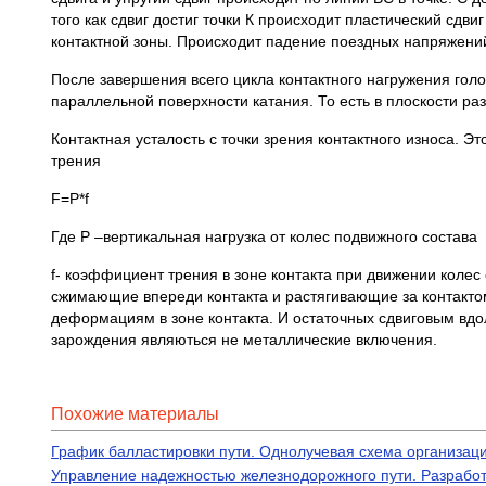
того как сдвиг достиг точки К происходит пластический сдв
контактной зоны. Происходит падение поездных напряжений
После завершения всего цикла контактного нагружения гол
параллельной поверхности катания. То есть в плоскости р
Контактная усталость с точки зрения контактного износа. 
трения
F=P*f
Где Р –вертикальная нагрузка от колес подвижного состава
f- коэффициент трения в зоне контакта при движении коле
сжимающие впереди контакта и растягивающие за контакто
деформациям в зоне контакта. И остаточных сдвиговым вдо
зарождения являються не металлические включения.
Похожие материалы
График балластировки пути. Однолучевая схема организаци
Управление надежностью железнодорожного пути. Разработ