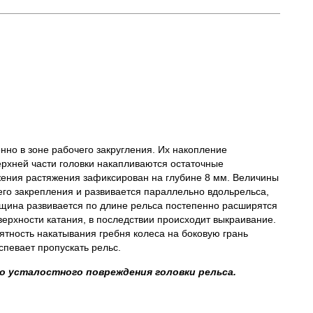
нно в зоне рабочего закругления. Их накопление
ерхней части головки накапливаются остаточные
жения растяжения зафиксирован на глубине 8 мм. Величины
его закрепления и развивается параллельно вдольрельса,
ещина развивается по длине рельса постепенно расширятся
верхности катания, в последствии происходит выкраивание.
тность накатывания гребня колеса на боковую грань
спевает пропускать рельс.
о усталостного повреждения головки рельса.