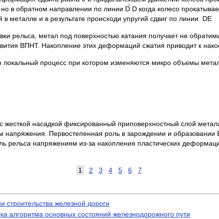
иг но в обратном направлении по линии D̕ D когда колесо прокатыва
 в металле и в результате происходи упругий сдвиг по линии DЕ
овки рельса, метал под поверхностью катания получает не обратим
азвития ВПНТ. Накопление этих деформаций сжатия приводит к нак
Это локальный процесс при котором изменяются микро объемы метал
с с жесткой насадкой фиксированный приповерхностный слой мета
м напряжения. Первостепенная роль в зарождении и образовании
ль рельса напряжениям из-за накопления пластических деформаци
1
2
3
4
5
6
7
и строительства железной дороги
ка алгоритма основных состояний железнодорожного пути