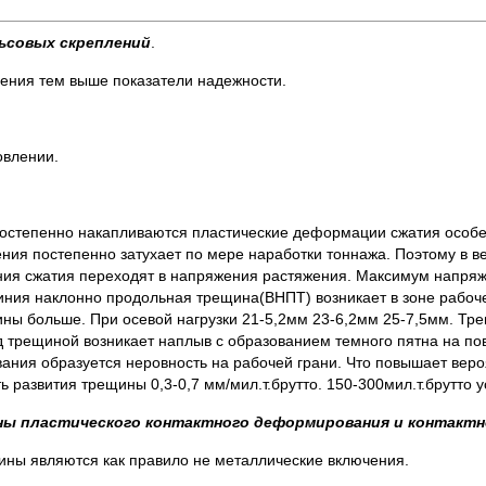
ьсовых скреплений
.
ления тем выше показатели надежности.
овлении.
 постепенно накапливаются пластические деформации сжатия особе
ения постепенно затухает по мере наработки тоннажа. Поэтому в в
ения сжатия переходят в напряжения растяжения. Максимум напря
риния наклонно продольная трещина(ВНПТ) возникает в зоне рабоч
ны больше. При осевой нагрузки 21-5,2мм 23-6,2мм 25-7,5мм. Тр
ад трещиной возникает наплыв с образованием темного пятна на по
ния образуется неровность на рабочей грани. Что повышает вероя
ь развития трещины 0,3-0,7 мм/мил.т.брутто. 150-300мил.т.брутто у
ны пластического контактного деформирования и контактн
ны являются как правило не металлические включения.