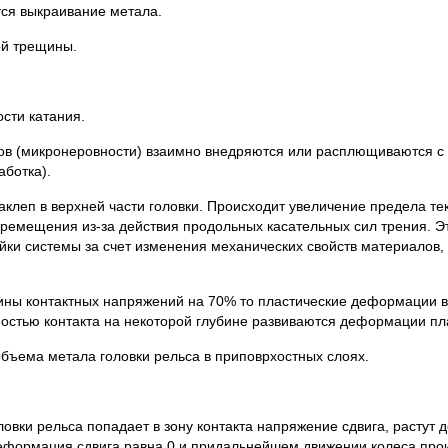
ся выкраивание метала.
ой трещины.
сти катания.
сов (микронеровности) взаимно внедряются или расплющиваются с
аботка).
наклеп в верхней части головки. Происходит увеличение предела т
еремещения из-за действия продольных касательных сил трения. Э
йки системы за счет изменения механических свойств материалов, 
ины контактных напряжений на 70% то пластические деформации в 
остью контакта на некоторой глубине развиваются деформации пла
бъема метала головки рельса в приповрхостных слоях.
ловки рельса попадает в зону контакта напряжение сдвига, растут
 деформация сдвига равна 0 и придальнейшем движении колеса проис