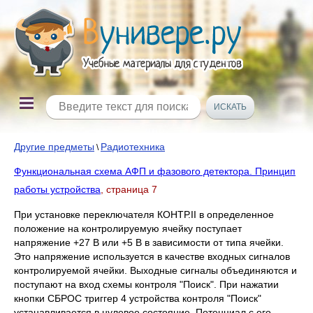
Другие предметы
Радиотехника
\
Функциональная схема АФП и фазового детектора. Принцип
работы устройства
, страница 7
При установке переключателя КОНТР.II в определенное
положение на контролируемую ячейку поступает
напряжение +27 В или +5 В в зависимости от типа ячейки.
Это напряжение используется в качестве входных сигналов
контролируемой ячейки. Выходные сигналы объединяются и
поступают на вход схемы контроля "Поиск". При нажатии
кнопки СБРОС триггер 4 устройства контроля "Поиск"
устанавливается в нулевое состояние. Потенциал с его